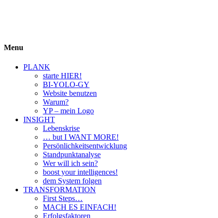
BIYOLOGY
einfach krass und krass einfach
Menu
PLANK
starte HIER!
BI-YOLO-GY
Website benutzen
Warum?
YP – mein Logo
INSIGHT
Lebenskrise
… but I WANT MORE!
Persönlichkeitsentwicklung
Standpunktanalyse
Wer will ich sein?
boost your intelligences!
dem System folgen
TRANSFORMATION
First Steps…
MACH ES EINFACH!
Erfolgsfaktoren