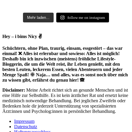
Mehr laden...
follow me on instagram
Hey – i bims Nicy ✌
Schüchtern, ohne Plan, traurig, einsam, essgestört – das war
einmal! ❌ Alles ist erlernbar und sowieso: Alles ist möglich!
Deshalb bin ich inzwischen (meistens) fröhliche Lifestyle-
Bloggerin, die um die Welt reist, ihr Leben genießt, mit den
besten Leuten, leckerem Essen, vielen Abenteuern und jeder
Menge Spaß! 🌞 Naja… und alles, was es sonst noch über mich
zu wissen gibt, erfährst du genau hier! 🙈
Disclaimer:
Meine Arbeit richtet sich an gesunde Menschen und ist
eine Hilfe zur Selbsthilfe. Es ist kein ärztlicher Rat und ersetzt keine
medizinisch notwendige Behandlung. Bei jeglichen Zweifeln oder
Bedenken hole dir jederzeit Unterstützung von spezialisierten
Ärzt:innen und Psycholog:innen in persönlicher Behandlung.
Impressum
Datenschutz
Haftungsausschluss