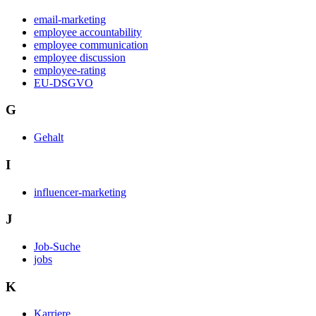
email-marketing
employee accountability
employee communication
employee discussion
employee-rating
EU-DSGVO
G
Gehalt
I
influencer-marketing
J
Job-Suche
jobs
K
Karriere