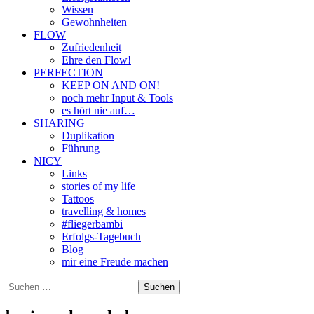
Wissen
Gewohnheiten
FLOW
Zufriedenheit
Ehre den Flow!
PERFECTION
KEEP ON AND ON!
noch mehr Input & Tools
es hört nie auf…
SHARING
Duplikation
Führung
NICY
Links
stories of my life
Tattoos
travelling & homes
#fliegerbambi
Erfolgs-Tagebuch
Blog
mir eine Freude machen
Suchen
nach: