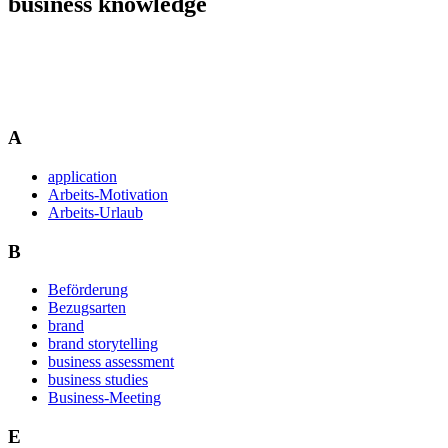
business knowledge
A
application
Arbeits-Motivation
Arbeits-Urlaub
B
Beförderung
Bezugsarten
brand
brand storytelling
business assessment
business studies
Business-Meeting
E