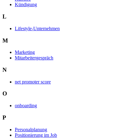
Kündigung
L
Lifestyle-Unternehmen
M
Marketing
Mitarbeitergespräch
N
net promoter score
O
onboarding
P
Personalplanung
Positionierung im Job