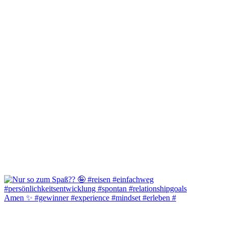
Amen ✨️ #gewinner #experience #mindset #erleben #