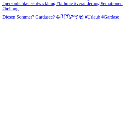
Diesen Sommer? Gardasee? ⛵️🇮🇹🍕🌴🥰 #Urlaub #Gardase