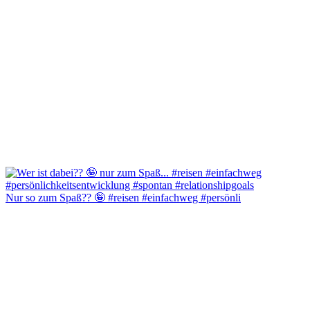
Nur so zum Spaß?? 🤪 #reisen #einfachweg #persönli