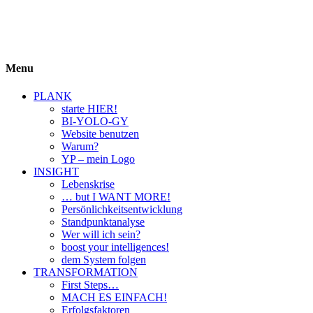
BIYOLOGY
einfach krass und krass einfach
Menu
PLANK
starte HIER!
BI-YOLO-GY
Website benutzen
Warum?
YP – mein Logo
INSIGHT
Lebenskrise
… but I WANT MORE!
Persönlichkeitsentwicklung
Standpunktanalyse
Wer will ich sein?
boost your intelligences!
dem System folgen
TRANSFORMATION
First Steps…
MACH ES EINFACH!
Erfolgsfaktoren