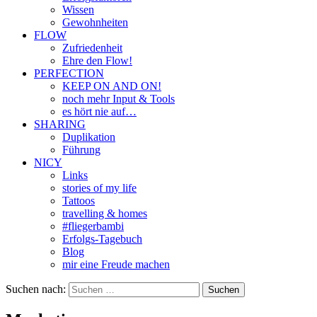
Wissen
Gewohnheiten
FLOW
Zufriedenheit
Ehre den Flow!
PERFECTION
KEEP ON AND ON!
noch mehr Input & Tools
es hört nie auf…
SHARING
Duplikation
Führung
NICY
Links
stories of my life
Tattoos
travelling & homes
#fliegerbambi
Erfolgs-Tagebuch
Blog
mir eine Freude machen
Suchen nach: