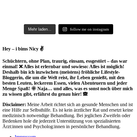
Mehr laden...
follow me on instagram
Hey – i bims Nicy ✌
Schüchtern, ohne Plan, traurig, einsam, essgestört – das war
einmal! ❌ Alles ist erlernbar und sowieso: Alles ist möglich!
Deshalb bin ich inzwischen (meistens) fröhliche Lifestyle-
Bloggerin, die um die Welt reist, ihr Leben genießt, mit den
besten Leuten, leckerem Essen, vielen Abenteuern und jeder
Menge Spaß! 🌞 Naja… und alles, was es sonst noch über mich
zu wissen gibt, erfährst du genau hier! 🙈
Disclaimer:
Meine Arbeit richtet sich an gesunde Menschen und ist
eine Hilfe zur Selbsthilfe. Es ist kein ärztlicher Rat und ersetzt keine
medizinisch notwendige Behandlung. Bei jeglichen Zweifeln oder
Bedenken hole dir jederzeit Unterstützung von spezialisierten
Ärzt:innen und Psycholog:innen in persönlicher Behandlung.
Impressum