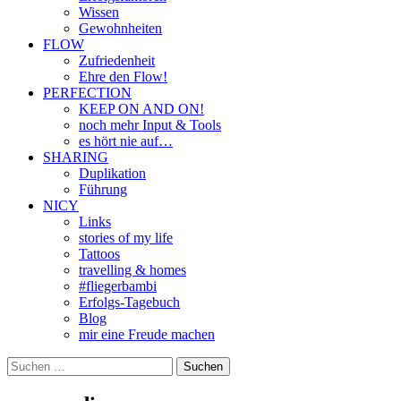
Wissen
Gewohnheiten
FLOW
Zufriedenheit
Ehre den Flow!
PERFECTION
KEEP ON AND ON!
noch mehr Input & Tools
es hört nie auf…
SHARING
Duplikation
Führung
NICY
Links
stories of my life
Tattoos
travelling & homes
#fliegerbambi
Erfolgs-Tagebuch
Blog
mir eine Freude machen
Suchen
nach: