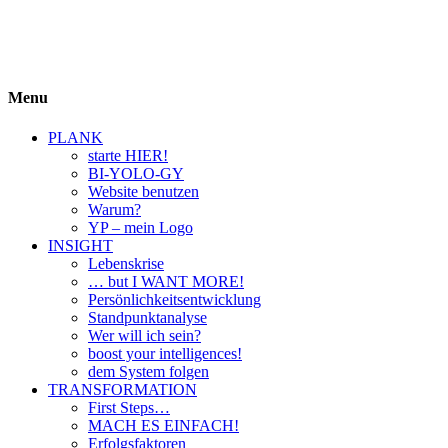
BIYOLOGY
einfach krass und krass einfach
Menu
PLANK
starte HIER!
BI-YOLO-GY
Website benutzen
Warum?
YP – mein Logo
INSIGHT
Lebenskrise
… but I WANT MORE!
Persönlichkeitsentwicklung
Standpunktanalyse
Wer will ich sein?
boost your intelligences!
dem System folgen
TRANSFORMATION
First Steps…
MACH ES EINFACH!
Erfolgsfaktoren