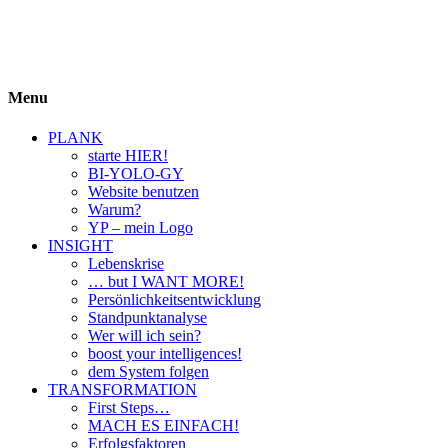
BIYOLOGY
einfach krass und krass einfach
Menu
PLANK
starte HIER!
BI-YOLO-GY
Website benutzen
Warum?
YP – mein Logo
INSIGHT
Lebenskrise
… but I WANT MORE!
Persönlichkeitsentwicklung
Standpunktanalyse
Wer will ich sein?
boost your intelligences!
dem System folgen
TRANSFORMATION
First Steps…
MACH ES EINFACH!
Erfolgsfaktoren