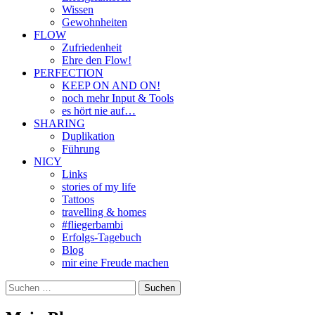
Wissen
Gewohnheiten
FLOW
Zufriedenheit
Ehre den Flow!
PERFECTION
KEEP ON AND ON!
noch mehr Input & Tools
es hört nie auf…
SHARING
Duplikation
Führung
NICY
Links
stories of my life
Tattoos
travelling & homes
#fliegerbambi
Erfolgs-Tagebuch
Blog
mir eine Freude machen
Suchen
nach: