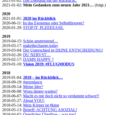
2021-01-02:
Das Dilemma mit der Rücksicht..
2021-01-02:
Mein Gedanken zum neuen Jahr 2021…
(folgt.)
2020
2021-01-01:
2020 im Rückblick
2020-06-11:
Ist das Egoismus oder Selbstfürsorge?
2020-01-29:
STOP IT, PLEEEEASE.
2019
2019-04-15:
Schön anstrengend…
2019-03-17:
makethechange.today
2019-03-04:
Der Unterschied ist DEINE ENTSCHEIDUNG!
2019-02-20:
DU NERVST…
2019-02-17:
DAMN HAPPY ?
2019-01-10:
Vision 2019: #FLUGMODUS
2018
2019-01-04:
2018 – im Rückblick…
2018-09-19:
#greenlawn
2018-09-14:
Meine Idee?
2018-06-08:
Wozu länger warten?
2018-06-07:
Macht es mir doch nicht so verdammt schwer!!
2018-05-27:
About YOU!
2018-05-14:
Mein Körper ist #king
2018-05-13:
Betreff: ACHTUNG ASOZIAL!
2018-04-02:
Österlicher Überfluss – was tun?