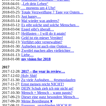
2018-04-01:
„Leb dein Leben“
2018-03-25:
… morgens um 4 Uhr!
2018-03-25:
Totale Verzweiflung 7 Tage vor Ostern…
2018-03-15:
Just happy…
2018-03-14:
Mal wieder was anderes?
2018-03-12:
Es gibt solche und solche Menschen…
2018-03-04:
Engel gibt’s überall…
2018-02-17:
Heilfasten – I will do it again!
2018-02-16:
Geld ist ein mieser Verräter!
2018-02-13:
Verführt oder vergewaltigt?
2018-01-30:
Aufgeben ist auch eine Option…
2018-01-29:
Zweifel machen alles vielleichter…
2018-01-13:
Liebe…
2018-01-08:
my vision for 2018
2017
2017-12-28:
2017 – the year in review…
2017-12-02:
Holy Shit!
2017-11-30:
Zu viele Aufgaben… #esmusslaufen
2017-11-27:
Ernst meinen reicht NICHT!
2017-10-30:
DEIN Schuh zieh ich mir nicht an!
2017-10-30:
Mensch + Mensch – wann passts?
2017-09-23:
Dieser eine ganz besondere Mensch…
2017-09-20:
Meine Beerdigung ♥
2017-08-31:
Fuuuuuu.. unzufrieden HOCH 8!