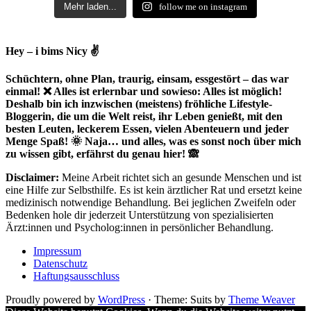
Mehr laden...
follow me on instagram
Hey – i bims Nicy ✌
Schüchtern, ohne Plan, traurig, einsam, essgestört – das war
einmal! ❌ Alles ist erlernbar und sowieso: Alles ist möglich!
Deshalb bin ich inzwischen (meistens) fröhliche Lifestyle-
Bloggerin, die um die Welt reist, ihr Leben genießt, mit den
besten Leuten, leckerem Essen, vielen Abenteuern und jeder
Menge Spaß! 🌞 Naja… und alles, was es sonst noch über mich
zu wissen gibt, erfährst du genau hier! 🙈
Disclaimer:
Meine Arbeit richtet sich an gesunde Menschen und ist
eine Hilfe zur Selbsthilfe. Es ist kein ärztlicher Rat und ersetzt keine
medizinisch notwendige Behandlung. Bei jeglichen Zweifeln oder
Bedenken hole dir jederzeit Unterstützung von spezialisierten
Ärzt:innen und Psycholog:innen in persönlicher Behandlung.
Impressum
Datenschutz
Haftungsausschluss
Proudly powered by
WordPress
·
Theme: Suits by
Theme Weaver