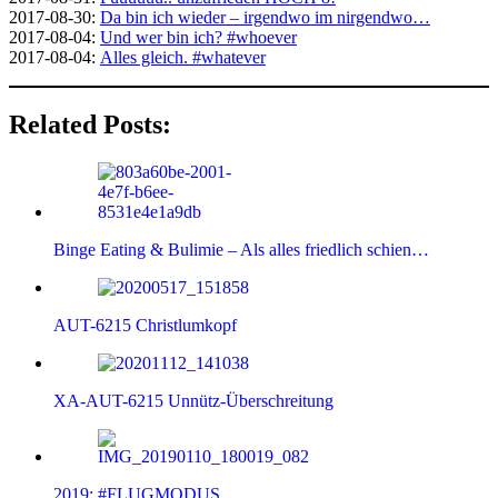
2017-08-30:
Da bin ich wieder – irgendwo im nirgendwo…
2017-08-04:
Und wer bin ich? #whoever
2017-08-04:
Alles gleich. #whatever
Related Posts:
Binge Eating & Bulimie – Als alles friedlich schien…
AUT-6215 Christlumkopf
XA-AUT-6215 Unnütz-Überschreitung
2019: #FLUGMODUS