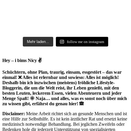
Mehr laden...
follow me on instagram
Hey – i bims Nicy ✌
Schüchtern, ohne Plan, traurig, einsam, essgestört – das war
einmal! ❌ Alles ist erlernbar und sowieso: Alles ist möglich!
Deshalb bin ich inzwischen (meistens) fröhliche Lifestyle-
Bloggerin, die um die Welt reist, ihr Leben genießt, mit den
besten Leuten, leckerem Essen, vielen Abenteuern und jeder
Menge Spaß! 🌞 Naja… und alles, was es sonst noch über mich
zu wissen gibt, erfährst du genau hier! 🙈
Disclaimer:
Meine Arbeit richtet sich an gesunde Menschen und ist
eine Hilfe zur Selbsthilfe. Es ist kein ärztlicher Rat und ersetzt keine
medizinisch notwendige Behandlung. Bei jeglichen Zweifeln oder
Bedenken hole dir jederzeit Unterstützung von spezialisierten