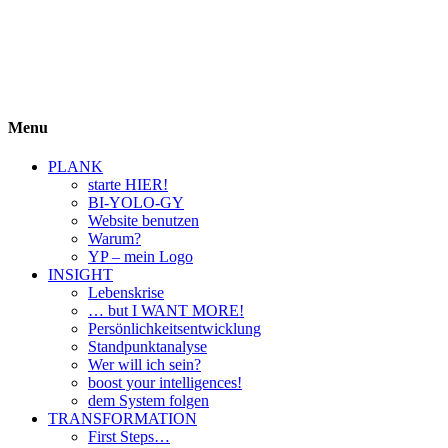
BIYOLOGY
einfach krass und krass einfach
Menu
PLANK
starte HIER!
BI-YOLO-GY
Website benutzen
Warum?
YP – mein Logo
INSIGHT
Lebenskrise
… but I WANT MORE!
Persönlichkeitsentwicklung
Standpunktanalyse
Wer will ich sein?
boost your intelligences!
dem System folgen
TRANSFORMATION
First Steps…