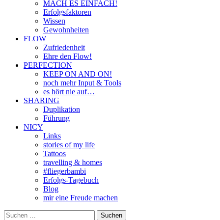
MACH ES EINFACH!
Erfolgsfaktoren
Wissen
Gewohnheiten
FLOW
Zufriedenheit
Ehre den Flow!
PERFECTION
KEEP ON AND ON!
noch mehr Input & Tools
es hört nie auf…
SHARING
Duplikation
Führung
NICY
Links
stories of my life
Tattoos
travelling & homes
#fliegerbambi
Erfolgs-Tagebuch
Blog
mir eine Freude machen
Suchen