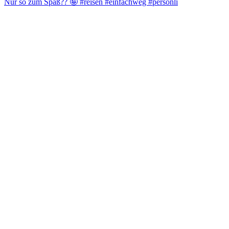
Nur so zum Spaß?? 🤪 #reisen #einfachweg #persönli