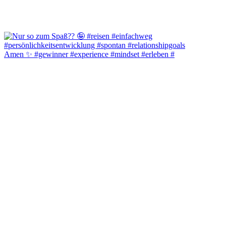
Amen ✨️ #gewinner #experience #mindset #erleben #