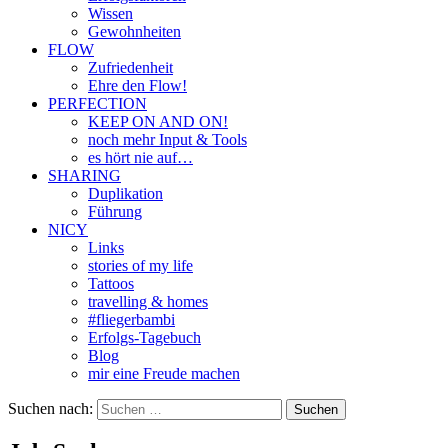
Wissen
Gewohnheiten
FLOW
Zufriedenheit
Ehre den Flow!
PERFECTION
KEEP ON AND ON!
noch mehr Input & Tools
es hört nie auf…
SHARING
Duplikation
Führung
NICY
Links
stories of my life
Tattoos
travelling & homes
#fliegerbambi
Erfolgs-Tagebuch
Blog
mir eine Freude machen
Suchen nach: