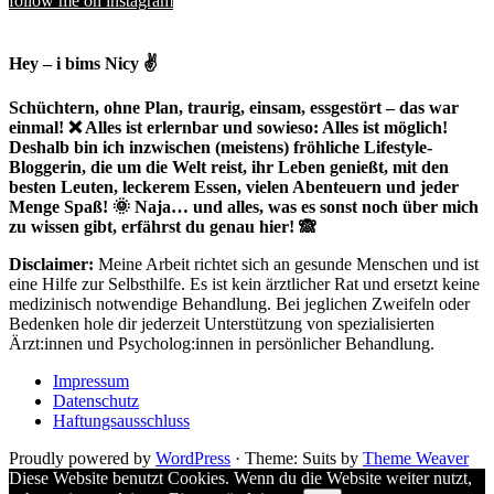
follow me on instagram
Hey – i bims Nicy ✌
Schüchtern, ohne Plan, traurig, einsam, essgestört – das war
einmal! ❌ Alles ist erlernbar und sowieso: Alles ist möglich!
Deshalb bin ich inzwischen (meistens) fröhliche Lifestyle-
Bloggerin, die um die Welt reist, ihr Leben genießt, mit den
besten Leuten, leckerem Essen, vielen Abenteuern und jeder
Menge Spaß! 🌞 Naja… und alles, was es sonst noch über mich
zu wissen gibt, erfährst du genau hier! 🙈
Disclaimer:
Meine Arbeit richtet sich an gesunde Menschen und ist
eine Hilfe zur Selbsthilfe. Es ist kein ärztlicher Rat und ersetzt keine
medizinisch notwendige Behandlung. Bei jeglichen Zweifeln oder
Bedenken hole dir jederzeit Unterstützung von spezialisierten
Ärzt:innen und Psycholog:innen in persönlicher Behandlung.
Impressum
Datenschutz
Haftungsausschluss
Proudly powered by
WordPress
·
Theme: Suits by
Theme Weaver
Diese Website benutzt Cookies. Wenn du die Website weiter nutzt,