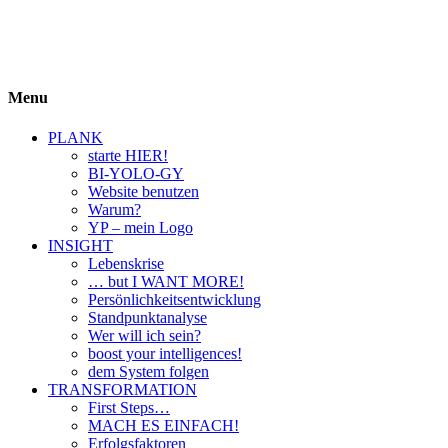
BIYOLOGY
einfach krass und krass einfach
Menu
PLANK
starte HIER!
BI-YOLO-GY
Website benutzen
Warum?
YP – mein Logo
INSIGHT
Lebenskrise
… but I WANT MORE!
Persönlichkeitsentwicklung
Standpunktanalyse
Wer will ich sein?
boost your intelligences!
dem System folgen
TRANSFORMATION
First Steps…
MACH ES EINFACH!
Erfolgsfaktoren