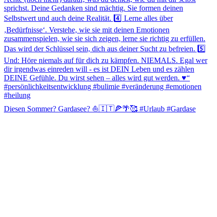
Diesen Sommer? Gardasee? ⛵️🇮🇹🍕🌴🥰 #Urlaub #Gardase