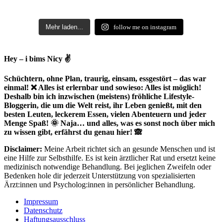
Mehr laden...
follow me on instagram
Hey – i bims Nicy ✌
Schüchtern, ohne Plan, traurig, einsam, essgestört – das war
einmal! ❌ Alles ist erlernbar und sowieso: Alles ist möglich!
Deshalb bin ich inzwischen (meistens) fröhliche Lifestyle-
Bloggerin, die um die Welt reist, ihr Leben genießt, mit den
besten Leuten, leckerem Essen, vielen Abenteuern und jeder
Menge Spaß! 🌞 Naja… und alles, was es sonst noch über mich
zu wissen gibt, erfährst du genau hier! 🙈
Disclaimer:
Meine Arbeit richtet sich an gesunde Menschen und ist
eine Hilfe zur Selbsthilfe. Es ist kein ärztlicher Rat und ersetzt keine
medizinisch notwendige Behandlung. Bei jeglichen Zweifeln oder
Bedenken hole dir jederzeit Unterstützung von spezialisierten
Ärzt:innen und Psycholog:innen in persönlicher Behandlung.
Impressum
Datenschutz
Haftungsausschluss