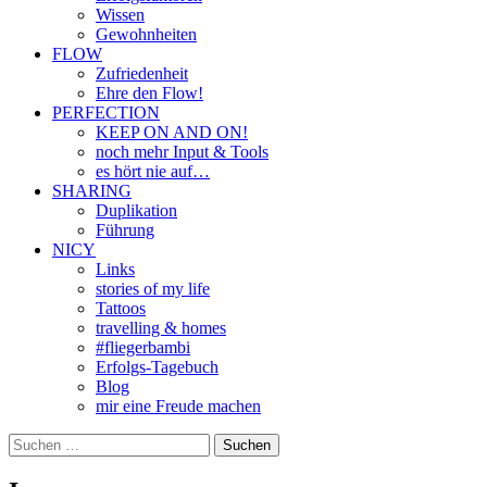
Wissen
Gewohnheiten
FLOW
Zufriedenheit
Ehre den Flow!
PERFECTION
KEEP ON AND ON!
noch mehr Input & Tools
es hört nie auf…
SHARING
Duplikation
Führung
NICY
Links
stories of my life
Tattoos
travelling & homes
#fliegerbambi
Erfolgs-Tagebuch
Blog
mir eine Freude machen
Suchen
nach: