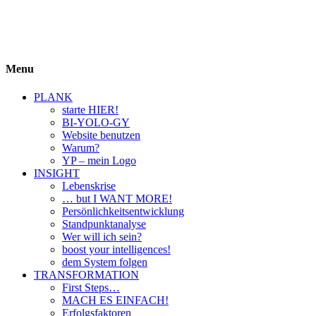
BIYOLOGY
einfach krass und krass einfach
Menu
PLANK
starte HIER!
BI-YOLO-GY
Website benutzen
Warum?
YP – mein Logo
INSIGHT
Lebenskrise
… but I WANT MORE!
Persönlichkeitsentwicklung
Standpunktanalyse
Wer will ich sein?
boost your intelligences!
dem System folgen
TRANSFORMATION
First Steps…
MACH ES EINFACH!
Erfolgsfaktoren