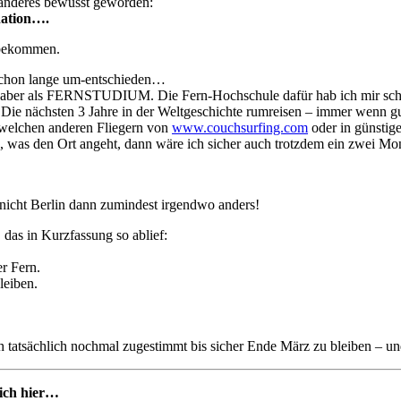
 anderes bewusst geworden:
ation….
 bekommen.
h schon lange um-entschieden…
 aber als FERNSTUDIUM. Die Fern-Hochschule dafür hab ich mir sc
ie nächsten 3 Jahre in der Weltgeschichte rumreisen – immer wenn gu
ndwelchen anderen Fliegern von
www.couchsurfing.com
oder in günstige
n, was den Ort angeht, dann wäre ich sicher auch trotzdem ein zwei M
icht Berlin dann zumindest irgendwo anders!
das in Kurzfassung so ablief:
r Fern.
leiben.
ch tatsächlich nochmal zugestimmt bis sicher Ende März zu bleiben – u
 ich hier…