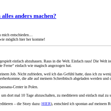
 alles anders machen?
ch mich entschieden…
d wie möglich hier her komme!
pielt einfach abzuhauen. Raus in die Welt. Einfach raus! Die Welt i
ite Ferne“ einfach wie magisch angezogen hat.
nem Job. Nicht zufrieden, weil ich das Gefühl hatte, dass ich zu wenig
terherkomme, die alle auf meinem Schreibtisch abgeladen werden und d
ipassana-Center in Polen.
, um dort mal 10 Tage abzuschalten, zu meditieren und einfach mal zu s
itieren – die Story dazu:
HIER
), entschied ich spontan auf meinem 