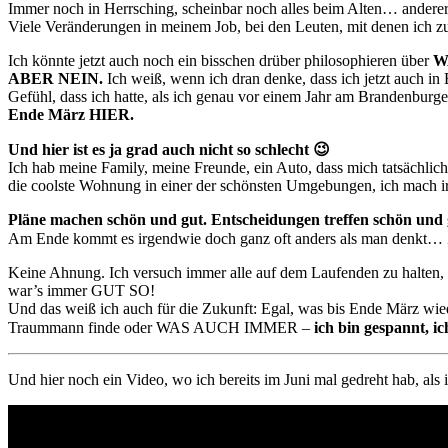
Immer noch in Herrsching, scheinbar noch alles beim Alten… andererse
Viele Veränderungen in meinem Job, bei den Leuten, mit denen ich zu
Ich könnte jetzt auch noch ein bisschen drüber philosophieren über
W
ABER NEIN.
Ich weiß, wenn ich dran denke, dass ich jetzt auch in
Gefühl, dass ich hatte, als ich genau vor einem Jahr am Brandenburger 
Ende März HIER.
Und hier ist es ja grad auch nicht so schlecht 😉
Ich hab meine Family, meine Freunde, ein Auto, dass mich tatsächlic
die coolste Wohnung in einer der schönsten Umgebungen, ich mach 
Pläne machen schön und gut. Entscheidungen treffen schön und 
Am Ende kommt es irgendwie doch ganz oft anders als man denkt… 
Keine Ahnung. Ich versuch immer alle auf dem Laufenden zu halten, 
war’s immer GUT SO!
Und das weiß ich auch für die Zukunft: Egal, was bis Ende März wiede
Traummann finde oder WAS AUCH IMMER –
ich bin gespannt,
Und hier noch ein Video, wo ich bereits im Juni mal gedreht hab, al