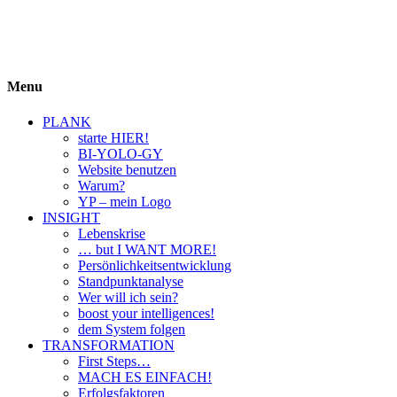
BIYOLOGY
einfach krass und krass einfach
Menu
PLANK
starte HIER!
BI-YOLO-GY
Website benutzen
Warum?
YP – mein Logo
INSIGHT
Lebenskrise
… but I WANT MORE!
Persönlichkeitsentwicklung
Standpunktanalyse
Wer will ich sein?
boost your intelligences!
dem System folgen
TRANSFORMATION
First Steps…
MACH ES EINFACH!
Erfolgsfaktoren