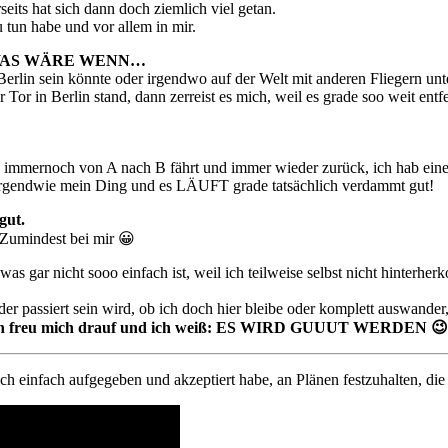
its hat sich dann doch ziemlich viel getan.
 tun habe und vor allem in mir.
AS WÄRE WENN…
 Berlin sein könnte oder irgendwo auf der Welt mit anderen Fliegern u
Tor in Berlin stand, dann zerreist es mich, weil es grade soo weit entfe
h immernoch von A nach B fährt und immer wieder zurück, ich hab eine
irgendwie mein Ding und es LÄUFT grade tatsächlich verdammt gut!
gut.
Zumindest bei mir 😀
was gar nicht sooo einfach ist, weil ich teilweise selbst nicht hint
r passiert sein wird, ob ich doch hier bleibe oder komplett auswander
 ich freu mich drauf und ich weiß: ES WIRD GUUUT WERDEN 
s ich einfach aufgegeben und akzeptiert habe, an Plänen festzuhalten