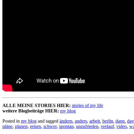
ALLE MEINE STORIES HIER:
stories of my life
weitere Blogbeiträge HIER:
my blog
Posted in
my blog
and tagged
ändern
,
anders
,
arbeit
,
berlin
,
dann
,
dav
pläne
,
planen
,
reisen
,
schwer
,
spontan
,
unzufrieden
,
verlauf
,
video
,
w