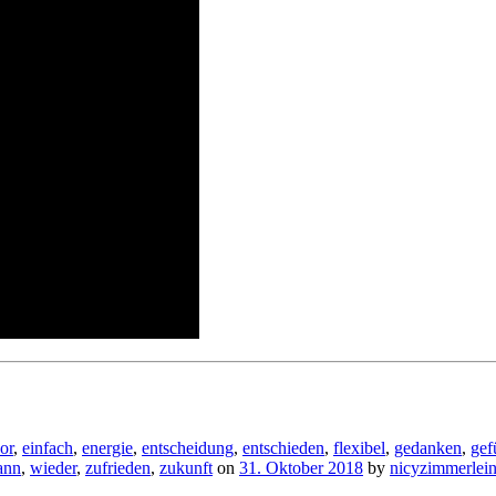
or
,
einfach
,
energie
,
entscheidung
,
entschieden
,
flexibel
,
gedanken
,
gef
ann
,
wieder
,
zufrieden
,
zukunft
on
31. Oktober 2018
by
nicyzimmerlei