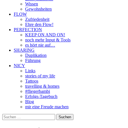
Wissen
Gewohnheiten
FLOW
Zufriedenheit
Ehre den Flow!
PERFECTION
KEEP ON AND ON!
noch mehr Input & Tools
es hört nie auf…
SHARING
Duplikation
Führung
NICY
Links
stories of my life
Tattoos
travelling & homes
#fliegerbambi
Erfolgs-Tagebuch
Blog
mir eine Freude machen
Suchen
nach: