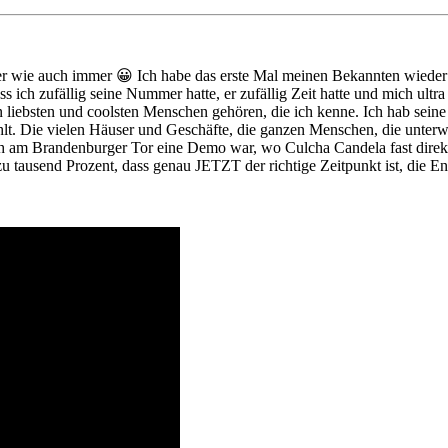
r wie auch immer 😀 Ich habe das erste Mal meinen Bekannten wieder g
dass ich zufällig seine Nummer hatte, er zufällig Zeit hatte und mich ul
 liebsten und coolsten Menschen gehören, die ich kenne. Ich hab seine
efühlt. Die vielen Häuser und Geschäfte, die ganzen Menschen, die unte
ch am Brandenburger Tor eine Demo war, wo Culcha Candela fast direk
zu tausend Prozent, dass genau JETZT der richtige Zeitpunkt ist, die E