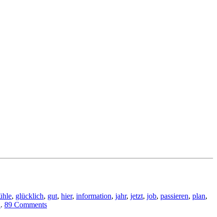
ühle
,
glücklich
,
gut
,
hier
,
information
,
jahr
,
jetzt
,
job
,
passieren
,
plan
,
n
.
89 Comments