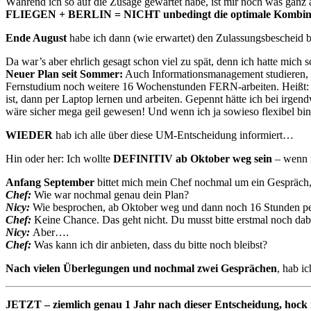
Während ich so auf die Zusage gewartet habe, ist mir noch was ganz
FLIEGEN + BERLIN = NICHT unbedingt die optimale Kombin
Ende August
habe ich dann (wie erwartet) den Zulassungsbescheid
Da war’s aber ehrlich gesagt schon viel zu spät, denn ich hatte mic
Neuer Plan seit Sommer:
Auch Informationsmanagement studieren,
Fernstudium noch weitere 16 Wochenstunden FERN-arbeiten. Heißt: D
ist, dann per Laptop lernen und arbeiten. Gepennt hätte ich bei irge
wäre sicher mega geil gewesen! Und wenn ich ja sowieso flexibel bi
WIEDER
hab ich alle über diese UM-Entscheidung informiert…
Hin oder her: Ich wollte
DEFINITIV ab Oktober weg sein
– wenn n
Anfang September
bittet mich mein Chef nochmal um ein Gespräch, 
Chef:
Wie war nochmal genau dein Plan?
Nicy:
Wie besprochen, ab Oktober weg und dann noch 16 Stunden pe
Chef:
Keine Chance. Das geht nicht. Du musst bitte erstmal noch dab
Nicy:
Aber….
Chef:
Was kann ich dir anbieten, dass du bitte noch bleibst?
Nach vielen Überlegungen und nochmal zwei Gesprächen
, hab i
JETZT – ziemlich genau 1 Jahr nach dieser Entscheidung, hock