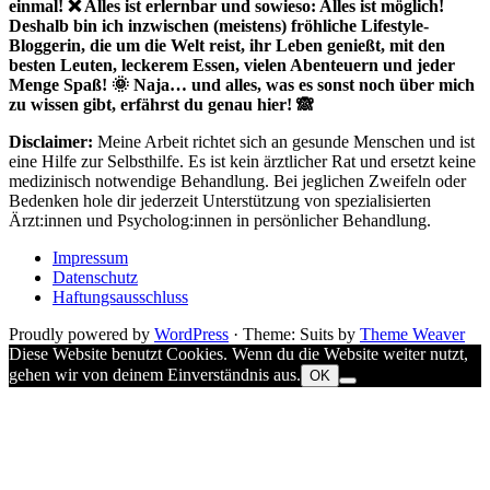
einmal! ❌ Alles ist erlernbar und sowieso: Alles ist möglich!
Deshalb bin ich inzwischen (meistens) fröhliche Lifestyle-
Bloggerin, die um die Welt reist, ihr Leben genießt, mit den
besten Leuten, leckerem Essen, vielen Abenteuern und jeder
Menge Spaß! 🌞 Naja… und alles, was es sonst noch über mich
zu wissen gibt, erfährst du genau hier! 🙈
Disclaimer:
Meine Arbeit richtet sich an gesunde Menschen und ist
eine Hilfe zur Selbsthilfe. Es ist kein ärztlicher Rat und ersetzt keine
medizinisch notwendige Behandlung. Bei jeglichen Zweifeln oder
Bedenken hole dir jederzeit Unterstützung von spezialisierten
Ärzt:innen und Psycholog:innen in persönlicher Behandlung.
Impressum
Datenschutz
Haftungsausschluss
Proudly powered by
WordPress
·
Theme: Suits by
Theme Weaver
Diese Website benutzt Cookies. Wenn du die Website weiter nutzt,
gehen wir von deinem Einverständnis aus.
OK