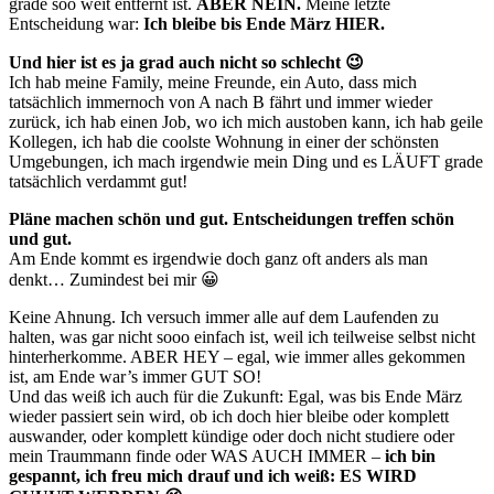
grade soo weit entfernt ist.
ABER NEIN.
Meine letzte
Entscheidung war:
Ich bleibe bis Ende März HIER.
Und hier ist es ja grad auch nicht so schlecht 😉
Ich hab meine Family, meine Freunde, ein Auto, dass mich
tatsächlich immernoch von A nach B fährt und immer wieder
zurück, ich hab einen Job, wo ich mich austoben kann, ich hab geile
Kollegen, ich hab die coolste Wohnung in einer der schönsten
Umgebungen, ich mach irgendwie mein Ding und es LÄUFT grade
tatsächlich verdammt gut!
Pläne machen schön und gut. Entscheidungen treffen schön
und gut.
Am Ende kommt es irgendwie doch ganz oft anders als man
denkt… Zumindest bei mir 😀
Keine Ahnung. Ich versuch immer alle auf dem Laufenden zu
halten, was gar nicht sooo einfach ist, weil ich teilweise selbst nicht
hinterherkomme. ABER HEY – egal, wie immer alles gekommen
ist, am Ende war’s immer GUT SO!
Und das weiß ich auch für die Zukunft: Egal, was bis Ende März
wieder passiert sein wird, ob ich doch hier bleibe oder komplett
auswander, oder komplett kündige oder doch nicht studiere oder
mein Traummann finde oder WAS AUCH IMMER –
ich bin
gespannt, ich freu mich drauf und ich weiß: ES WIRD