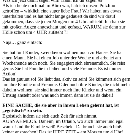
Was ich jetzt damit sagen will? Kann ich dir sagen 😀
Als ich heute nochmal im Büro war, hab ich unsere Putzfrau
getroffen – wirklich eine super liebe Frau! Wir haben uns etwas
unterhalten und es hat nicht lange gedauert da sind wir drauf
gekommen, dass sie jeden Morgen um 4 Uhr aufsteht! Ich hab sie
mit großen Augen angeschaut und gefragt, WARUM sie denn zur
Hölle schon um 4 UHR aufsteht ?!
Naja… ganz einfach:
Sie hat fünf Kinder, zwei davon wohnen noch zu Hause. Sie hat
einen Mann. Sie hat einen Job unter der Woche und arbeitet am
Wochenende auch noch. Sie engagiert sich ehrenamtlich. Sie reist
gerne. Sie hat Familie in Italien und viele Freunde. Es ist immer
Action!
Das ist guuuut so! Sie liebt das, aktiv zu sein! Sie kümmert sich gern
um ihre Familie und Freunde. Oder auch ihre Kinder, die nicht mehr
daheim wohnen, sie sind immer noch ihre Kinder und wenn ein
Umzug ansteht oder was auch immer, dann ist sie da dabei!
EINE SACHE, die sie aber in ihrem Leben gelernt hat, ist
„egoistisch“ zu sein.
Egoistisch indem sie sich auch Zeit für sich nimmt.
AUSNAHMLOS. Daheim, im Urlaub, wo auch immer und egal
wann. Und ihr Familie weiß Bescheid. Da brauch sie auch bloß
keiner ansprechen! Das ist IHRE ZEIT – am Morgen um 4 Uhr!