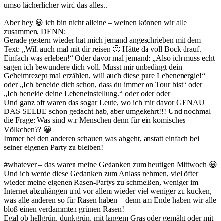
umso lächerlicher wird das alles..
Aber hey 😀 ich bin nicht alleine – weinen können wir alle
zusammen, DENN:
Gerade gestern wieder hat mich jemand angeschrieben mit dem
Text: „Will auch mal mit dir reisen 🙂 Hätte da voll Bock drauf.
Einfach was erleben!“ Oder davor mal jemand: „Also ich muss echt
sagen ich bewundere dich voll. Musst mir unbedingt dein
Geheimrezept mal erzählen, will auch diese pure Lebenenergie!“
oder „Ich beneide dich schon, dass du immer on Tour bist“ oder
„Ich beneide deine Lebeneinstellung.“ oder oder oder
Und ganz oft waren das sogar Leute, wo ich mir davor GENAU
DAS SELBE schon gedacht hab, aber umgekehrt!!! Und nochmal
die Frage: Was sind wir Menschen denn für ein komisches
Völkchen?? 😀
Immer bei den anderen schauen was abgeht, anstatt einfach bei
seiner eigenen Party zu bleiben!
#whatever – das waren meine Gedanken zum heutigen Mittwoch 😀
Und ich werde diese Gedanken zum Anlass nehmen, viel öfter
wieder meine eigenen Rasen-Partys zu schmeißen, weniger im
Internet abzuhängen und vor allem wieder viel weniger zu kucken,
was alle anderen so für Rasen haben – denn am Ende haben wir alle
bloß einen verdammten grünen Rasen!
Egal ob hellgrün, dunkgrün, mit langem Gras oder gemäht oder mit