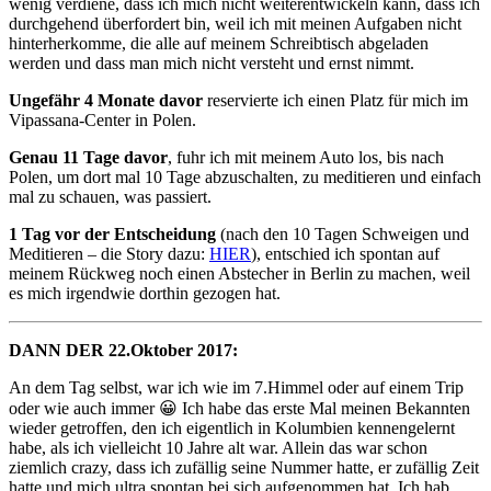
wenig verdiene, dass ich mich nicht weiterentwickeln kann, dass ich
durchgehend überfordert bin, weil ich mit meinen Aufgaben nicht
hinterherkomme, die alle auf meinem Schreibtisch abgeladen
werden und dass man mich nicht versteht und ernst nimmt.
Ungefähr 4 Monate davor
reservierte ich einen Platz für mich im
Vipassana-Center in Polen.
Genau 11 Tage davor
, fuhr ich mit meinem Auto los, bis nach
Polen, um dort mal 10 Tage abzuschalten, zu meditieren und einfach
mal zu schauen, was passiert.
1 Tag vor der Entscheidung
(nach den 10 Tagen Schweigen und
Meditieren – die Story dazu:
HIER
), entschied ich spontan auf
meinem Rückweg noch einen Abstecher in Berlin zu machen, weil
es mich irgendwie dorthin gezogen hat.
DANN DER 22.Oktober 2017:
An dem Tag selbst, war ich wie im 7.Himmel oder auf einem Trip
oder wie auch immer 😀 Ich habe das erste Mal meinen Bekannten
wieder getroffen, den ich eigentlich in Kolumbien kennengelernt
habe, als ich vielleicht 10 Jahre alt war. Allein das war schon
ziemlich crazy, dass ich zufällig seine Nummer hatte, er zufällig Zeit
hatte und mich ultra spontan bei sich aufgenommen hat. Ich hab