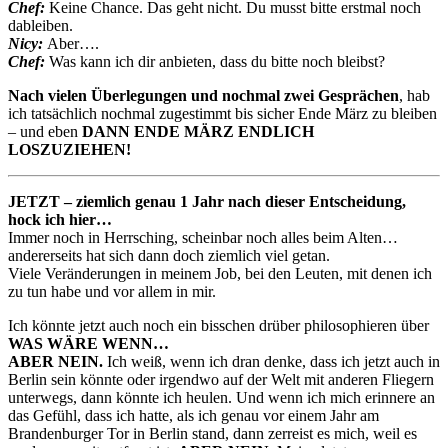
Chef:
Keine Chance. Das geht nicht. Du musst bitte erstmal noch
dableiben.
Nicy:
Aber….
Chef:
Was kann ich dir anbieten, dass du bitte noch bleibst?
Nach vielen Überlegungen und nochmal zwei Gesprächen
, hab
ich tatsächlich nochmal zugestimmt bis sicher Ende März zu bleiben
– und eben
DANN ENDE MÄRZ ENDLICH
LOSZUZIEHEN!
JETZT – ziemlich genau 1 Jahr nach dieser Entscheidung,
hock ich hier…
Immer noch in Herrsching, scheinbar noch alles beim Alten…
andererseits hat sich dann doch ziemlich viel getan.
Viele Veränderungen in meinem Job, bei den Leuten, mit denen ich
zu tun habe und vor allem in mir.
Ich könnte jetzt auch noch ein bisschen drüber philosophieren über
WAS WÄRE WENN…
ABER NEIN.
Ich weiß, wenn ich dran denke, dass ich jetzt auch in
Berlin sein könnte oder irgendwo auf der Welt mit anderen Fliegern
unterwegs, dann könnte ich heulen. Und wenn ich mich erinnere an
das Gefühl, dass ich hatte, als ich genau vor einem Jahr am
Brandenburger Tor in Berlin stand, dann zerreist es mich, weil es