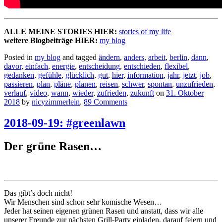
ALLE MEINE STORIES HIER:
stories of my life
weitere Blogbeiträge HIER:
my blog
Posted in
my blog
and tagged
ändern
,
anders
,
arbeit
,
berlin
,
dann
,
davor
,
einfach
,
energie
,
entscheidung
,
entschieden
,
flexibel
,
gedanken
,
gefühle
,
glücklich
,
gut
,
hier
,
information
,
jahr
,
jetzt
,
job
,
passieren
,
plan
,
pläne
,
planen
,
reisen
,
schwer
,
spontan
,
unzufrieden
,
verlauf
,
video
,
wann
,
wieder
,
zufrieden
,
zukunft
on
31. Oktober
2018
by
nicyzimmerlein
.
89 Comments
2018-09-19: #greenlawn
Der grüne Rasen…
Das gibt’s doch nicht!
Wir Menschen sind schon sehr komische Wesen…
Jeder hat seinen eigenen grünen Rasen und anstatt, dass wir alle
unserer Freunde zur nächsten Grill-Party einladen, darauf feiern und