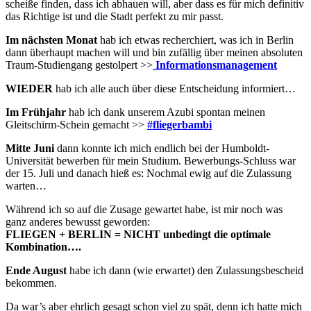
scheiße finden, dass ich abhauen will, aber dass es für mich definitiv
das Richtige ist und die Stadt perfekt zu mir passt.
Im nächsten Monat
hab ich etwas recherchiert, was ich in Berlin
dann überhaupt machen will und bin zufällig über meinen absoluten
Traum-Studiengang gestolpert >>
Informationsmanagement
WIEDER
hab ich alle auch über diese Entscheidung informiert…
Im Frühjahr
hab ich dank unserem Azubi spontan meinen
Gleitschirm-Schein gemacht >>
#fliegerbambi
Mitte Juni
dann konnte ich mich endlich bei der Humboldt-
Universität bewerben für mein Studium. Bewerbungs-Schluss war
der 15. Juli und danach hieß es: Nochmal ewig auf die Zulassung
warten…
Während ich so auf die Zusage gewartet habe, ist mir noch was
ganz anderes bewusst geworden:
FLIEGEN + BERLIN = NICHT unbedingt die optimale
Kombination….
Ende August
habe ich dann (wie erwartet) den Zulassungsbescheid
bekommen.
Da war’s aber ehrlich gesagt schon viel zu spät, denn ich hatte mich