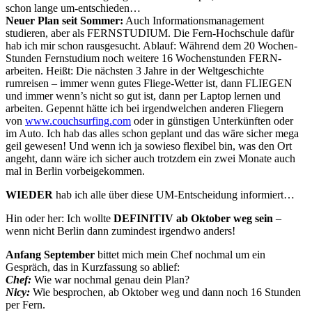
schon lange um-entschieden…
Neuer Plan seit Sommer:
Auch Informationsmanagement
studieren, aber als FERNSTUDIUM. Die Fern-Hochschule dafür
hab ich mir schon rausgesucht. Ablauf: Während dem 20 Wochen-
Stunden Fernstudium noch weitere 16 Wochenstunden FERN-
arbeiten. Heißt: Die nächsten 3 Jahre in der Weltgeschichte
rumreisen – immer wenn gutes Fliege-Wetter ist, dann FLIEGEN
und immer wenn’s nicht so gut ist, dann per Laptop lernen und
arbeiten. Gepennt hätte ich bei irgendwelchen anderen Fliegern
von
www.couchsurfing.com
oder in günstigen Unterkünften oder
im Auto. Ich hab das alles schon geplant und das wäre sicher mega
geil gewesen! Und wenn ich ja sowieso flexibel bin, was den Ort
angeht, dann wäre ich sicher auch trotzdem ein zwei Monate auch
mal in Berlin vorbeigekommen.
WIEDER
hab ich alle über diese UM-Entscheidung informiert…
Hin oder her: Ich wollte
DEFINITIV ab Oktober weg sein
–
wenn nicht Berlin dann zumindest irgendwo anders!
Anfang September
bittet mich mein Chef nochmal um ein
Gespräch, das in Kurzfassung so ablief:
Chef:
Wie war nochmal genau dein Plan?
Nicy:
Wie besprochen, ab Oktober weg und dann noch 16 Stunden
per Fern.