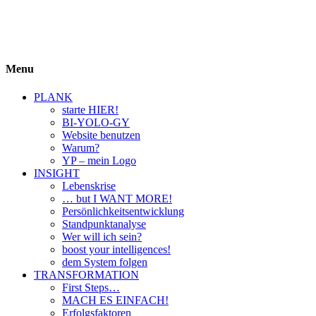
BIYOLOGY
einfach krass und krass einfach
Menu
PLANK
starte HIER!
BI-YOLO-GY
Website benutzen
Warum?
YP – mein Logo
INSIGHT
Lebenskrise
… but I WANT MORE!
Persönlichkeitsentwicklung
Standpunktanalyse
Wer will ich sein?
boost your intelligences!
dem System folgen
TRANSFORMATION
First Steps…
MACH ES EINFACH!
Erfolgsfaktoren