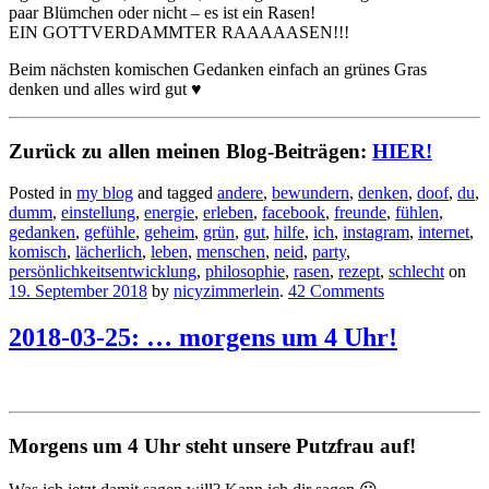
paar Blümchen oder nicht – es ist ein Rasen!
EIN GOTTVERDAMMTER RAAAAASEN!!!
Beim nächsten komischen Gedanken einfach an grünes Gras
denken und alles wird gut ♥
Zurück zu allen meinen Blog-Beiträgen:
HIER!
Posted in
my blog
and tagged
andere
,
bewundern
,
denken
,
doof
,
du
,
dumm
,
einstellung
,
energie
,
erleben
,
facebook
,
freunde
,
fühlen
,
gedanken
,
gefühle
,
geheim
,
grün
,
gut
,
hilfe
,
ich
,
instagram
,
internet
,
komisch
,
lächerlich
,
leben
,
menschen
,
neid
,
party
,
persönlichkeitsentwicklung
,
philosophie
,
rasen
,
rezept
,
schlecht
on
19. September 2018
by
nicyzimmerlein
.
42 Comments
2018-03-25: … morgens um 4 Uhr!
Morgens um 4 Uhr steht unsere Putzfrau auf!