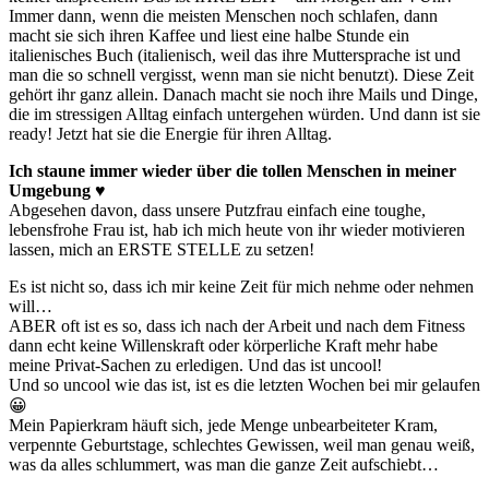
Immer dann, wenn die meisten Menschen noch schlafen, dann
macht sie sich ihren Kaffee und liest eine halbe Stunde ein
italienisches Buch (italienisch, weil das ihre Muttersprache ist und
man die so schnell vergisst, wenn man sie nicht benutzt). Diese Zeit
gehört ihr ganz allein. Danach macht sie noch ihre Mails und Dinge,
die im stressigen Alltag einfach untergehen würden. Und dann ist sie
ready! Jetzt hat sie die Energie für ihren Alltag.
Ich staune immer wieder über die tollen Menschen in meiner
Umgebung ♥
Abgesehen davon, dass unsere Putzfrau einfach eine toughe,
lebensfrohe Frau ist, hab ich mich heute von ihr wieder motivieren
lassen, mich an ERSTE STELLE zu setzen!
Es ist nicht so, dass ich mir keine Zeit für mich nehme oder nehmen
will…
ABER oft ist es so, dass ich nach der Arbeit und nach dem Fitness
dann echt keine Willenskraft oder körperliche Kraft mehr habe
meine Privat-Sachen zu erledigen. Und das ist uncool!
Und so uncool wie das ist, ist es die letzten Wochen bei mir gelaufen
😀
Mein Papierkram häuft sich, jede Menge unbearbeiteter Kram,
verpennte Geburtstage, schlechtes Gewissen, weil man genau weiß,
was da alles schlummert, was man die ganze Zeit aufschiebt…