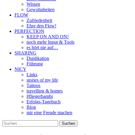
Wissen
Gewohnheiten
FLOW
Zufriedenheit
Ehre den Flow!
PERFECTION
KEEP ON AND ON!
noch mehr Input & Tools
es hört nie auf…
SHARING
Duplikation
Führung
NICY
Links
stories of my life
Tattoos
travelling & homes
#fliegerbambi
Erfolgs-Tagebuch
Blog
mir eine Freude machen
Suchen
nach: