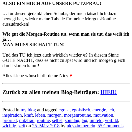
ALSO EIN HOCH AUF UNSERE PUTZFRAU!
… für diesen gedanklichen Schubs, der mich tatsächlich dazu
bewegt hat, wieder meine Tabelle für meine Morgen-Routine
auszudrucken!
Wie gut die Morgen-Routine tut, wenn man sie tut, das weiß ich
ja…
MAN MUSS SIE HALT TUN!
Und das TU ich jetzt auch wirklich wieder 😉 In diesem Sinne
GUTE NACHT, dass es nicht zu spät wird und ich morgen gleich
damit starten kann!!
Alles Liebe wünscht dir deine Nicy
♥
Zurück zu allen meinen Blog-Beiträgen:
HIER!
Posted in
my blog
and tagged
egoist
,
egoistisch
,
energie
,
ich
,
inspiration
,
kraft
,
leben
,
morgen
,
morgenroutine
,
motivation
,
priorität
,
putzfrau
,
routine
,
selbst
,
sonntag
,
tag
,
umfeld
,
vorbild
,
wichtig
,
zeit
on
25. März 2018
by
nicyzimmerlein
.
55 Comments