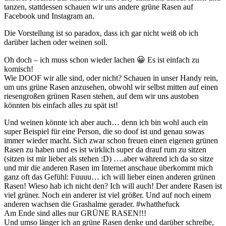
tanzen, stattdessen schauen wir uns andere grüne Rasen auf
Facebook und Instagram an.
Die Vorstellung ist so paradox, dass ich gar nicht weiß ob ich
darüber lachen oder weinen soll.
Oh doch – ich muss schon wieder lachen 😀 Es ist einfach zu
komisch!
Wie DOOF wir alle sind, oder nicht? Schauen in unser Handy rein,
um uns grüne Rasen anzusehen, obwohl wir selbst mitten auf einen
riesengroßen grünen Rasen stehen, auf dem wir uns austoben
könnten bis einfach alles zu spät ist!
Und weinen könnte ich aber auch… denn ich bin wohl auch ein
super Beispiel für eine Person, die so doof ist und genau sowas
immer wieder macht. Sich zwar schon freuen einen eigenen grünen
Rasen zu haben und es ist wirklich super da drauf rum zu sitzen
(sitzen ist mir lieber als stehen :D) ….aber während ich da so sitze
und mir die anderen Rasen im Internet anschaue überkommt mich
ganz oft das Gefühl: Fuuuu… ich will lieber einen anderen grünen
Rasen! Wieso hab ich nicht den? Ich will auch! Der andere Rasen ist
viel grüner. Noch ein anderer ist viel größer. Und auf noch einem
anderen wachsen die Grashalme gerader. #whatthefuck
Am Ende sind alles nur GRÜNE RASEN!!!
Und umso länger ich an grüne Rasen denke und darüber schreibe,