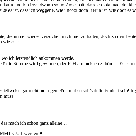
en kann und bin irgendwann so im Zwiespalt, dass ich total nachdenklich
ße es ist, dass ich weggehe, wie uncool doch Berlin ist, wie doof es 
eute, die immer wieder versuchen mich hier zu halten, doch zu den Le
n wie es ist.
nd wo ich letztendlich ankommen werde.
weiß die Stimme wird gewinnen, der ICH am meisten zuhöre… Es ist me
s teilweise gar nicht mehr genießen und so soll’s definitv nicht sein!
en muss.
h, das mach ich schon ganz alleine…
ERDAMMT GUT werden ♥