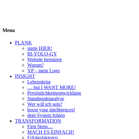
BIYOLOGY
einfach krass und krass einfach
Menu
PLANK
starte HIER!
BI-YOLO-GY
Website benutzen
Warum?
YP – mein Logo
INSIGHT
Lebenskrise
… but I WANT MORE!
Persönlichkeitsentwicklung
Standpunktanalyse
Wer will ich sein?
boost your intelligences!
dem System folgen
TRANSFORMATION
First Steps…
MACH ES EINFACH!
Erfolgsfaktoren