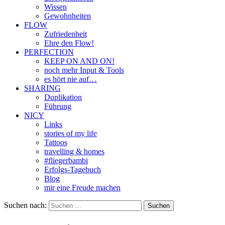
Wissen
Gewohnheiten
FLOW
Zufriedenheit
Ehre den Flow!
PERFECTION
KEEP ON AND ON!
noch mehr Input & Tools
es hört nie auf…
SHARING
Duplikation
Führung
NICY
Links
stories of my life
Tattoos
travelling & homes
#fliegerbambi
Erfolgs-Tagebuch
Blog
mir eine Freude machen
Suchen nach: