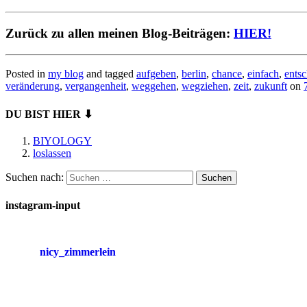
Zurück zu allen meinen Blog-Beiträgen:
HIER!
Posted in
my blog
and tagged
aufgeben
,
berlin
,
chance
,
einfach
,
ents
veränderung
,
vergangenheit
,
weggehen
,
wegziehen
,
zeit
,
zukunft
on
DU BIST HIER ⬇
BIYOLOGY
loslassen
Suchen nach:
instagram-input
nicy_zimmerlein