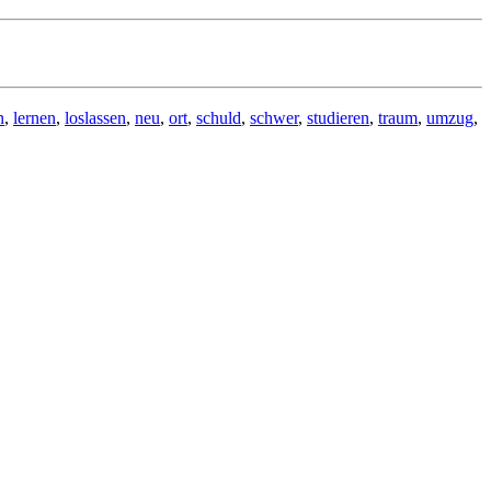
n
,
lernen
,
loslassen
,
neu
,
ort
,
schuld
,
schwer
,
studieren
,
traum
,
umzug
,