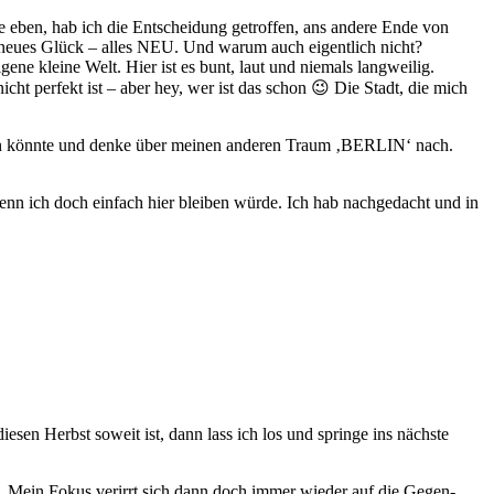
de eben, hab ich die Entscheidung getroffen, ans andere Ende von
 neues Glück – alles NEU. Und warum auch eigentlich nicht?
igene kleine Welt. Hier ist es bunt, laut und niemals langweilig.
cht perfekt ist – aber hey, wer ist das schon 😉 Die Stadt, die mich
umen könnte und denke über meinen anderen Traum ‚BERLIN‘ nach.
wenn ich doch einfach hier bleiben würde. Ich hab nachgedacht und in
esen Herbst soweit ist, dann lass ich los und springe ins nächste
e. Mein Fokus verirrt sich dann doch immer wieder auf die Gegen-