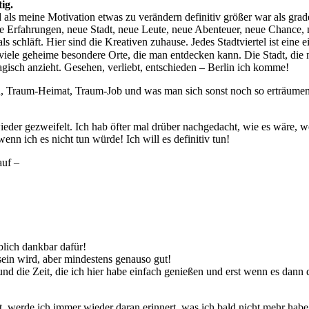
ig.
nd als meine Motivation etwas zu verändern definitiv größer war als gra
e Erfahrungen, neue Stadt, neue Leute, neue Abenteuer, neue Chance,
ls schläft. Hier sind die Kreativen zuhause. Jedes Stadtviertel ist eine e
 viele geheime besondere Orte, die man entdecken kann. Die Stadt, die ni
magisch anzieht. Gesehen, verliebt, entschieden – Berlin ich komme!
unden, Traum-Heimat, Traum-Job und was man sich sonst noch so erträ
ieder gezweifelt. Ich hab öfter mal drüber nachgedacht, wie es wäre, 
nn ich es nicht tun würde! Ich will es definitiv tun!
auf –
blich dankbar dafür!
ein wird, aber mindestens genauso gut!
 die Zeit, die ich hier habe einfach genießen und erst wenn es dann di
rt, werde ich immer wieder daran erinnert, was ich bald nicht mehr hab