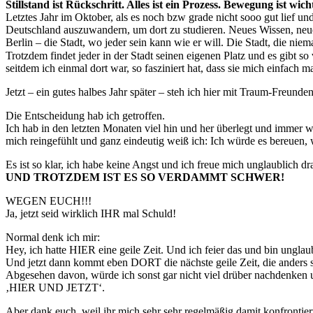
Stillstand ist Rückschritt. Alles ist ein Prozess. Bewegung ist wicht
Letztes Jahr im Oktober, als es noch bzw grade nicht sooo gut lief u
Deutschland auszuwandern, um dort zu studieren. Neues Wissen, neu
Berlin – die Stadt, wo jeder sein kann wie er will. Die Stadt, die niema
Trotzdem findet jeder in der Stadt seinen eigenen Platz und es gibt so
seitdem ich einmal dort war, so fasziniert hat, dass sie mich einfach 
Jetzt – ein gutes halbes Jahr später – steh ich hier mit Traum-Fre
Die Entscheidung hab ich getroffen.
Ich hab in den letzten Monaten viel hin und her überlegt und immer w
mich reingefühlt und ganz eindeutig weiß ich: Ich würde es bereuen, we
Es ist so klar, ich habe keine Angst und ich freue mich unglaublich dr
UND TROTZDEM IST ES SO VERDAMMT SCHWER!
WEGEN EUCH!!!
Ja, jetzt seid wirklich IHR mal Schuld!
Normal denk ich mir:
Hey, ich hatte HIER eine geile Zeit. Und ich feier das und bin unglau
Und jetzt dann kommt eben DORT die nächste geile Zeit, die anders s
Abgesehen davon, würde ich sonst gar nicht viel drüber nachdenken und
‚HIER UND JETZT‘.
Aber dank euch, weil ihr mich sehr sehr regelmäßig damit konfrontie