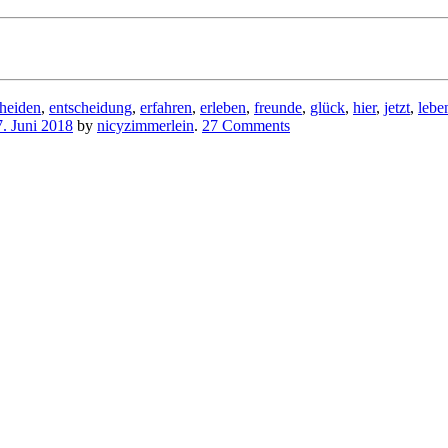
cheiden
,
entscheidung
,
erfahren
,
erleben
,
freunde
,
glück
,
hier
,
jetzt
,
lebe
7. Juni 2018
by
nicyzimmerlein
.
27 Comments