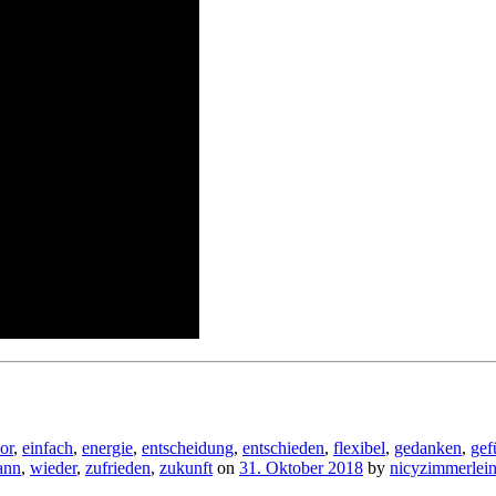
or
,
einfach
,
energie
,
entscheidung
,
entschieden
,
flexibel
,
gedanken
,
gef
ann
,
wieder
,
zufrieden
,
zukunft
on
31. Oktober 2018
by
nicyzimmerlei