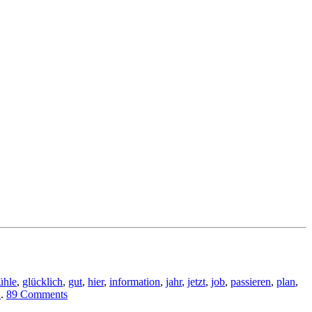
ühle
,
glücklich
,
gut
,
hier
,
information
,
jahr
,
jetzt
,
job
,
passieren
,
plan
,
n
.
89 Comments