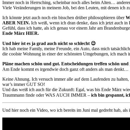
Immer noch in Herrsching, scheinbar noch alles beim Alten… andererse
Viele Veränderungen in meinem Job, bei den Leuten, mit denen ich zu
Ich könnte jetzt auch noch ein bisschen drüber philosophieren über
W
ABER NEIN.
Ich weiß, wenn ich dran denke, dass ich jetzt auch in
Gefühl, dass ich hatte, als ich genau vor einem Jahr am Brandenburger 
Ende März HIER.
Und hier ist es ja grad auch nicht so schlecht 😉
Ich hab meine Family, meine Freunde, ein Auto, dass mich tatsächlic
die coolste Wohnung in einer der schönsten Umgebungen, ich mach 
Pläne machen schön und gut. Entscheidungen treffen schön und 
Am Ende kommt es irgendwie doch ganz oft anders als man denkt… 
Keine Ahnung. Ich versuch immer alle auf dem Laufenden zu halten, 
war’s immer GUT SO!
Und das weiß ich auch für die Zukunft: Egal, was bis Ende März wiede
Traummann finde oder WAS AUCH IMMER –
ich bin gespannt,
Und hier noch ein Video, wo ich bereits im Juni mal gedreht hab, al