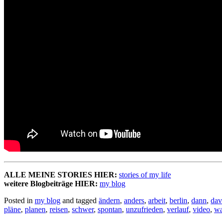
ALLE MEINE STORIES HIER:
stories of my life
weitere Blogbeiträge HIER:
my blog
Posted in
my blog
and tagged
ändern
,
anders
,
arbeit
,
berlin
,
dann
,
dav
pläne
,
planen
,
reisen
,
schwer
,
spontan
,
unzufrieden
,
verlauf
,
video
,
w