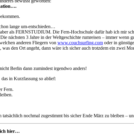
 anderes bewusst geworden:
ation….
 bekommen.
h schon lange um-entschieden…
 aber als FERNSTUDIUM. Die Fern-Hochschule dafür hab ich mir sc
ie nächsten 3 Jahre in der Weltgeschichte rumreisen – immer wenn gu
ndwelchen anderen Fliegern von
www.couchsurfing.com
oder in günstige
n, was den Ort angeht, dann wäre ich sicher auch trotzdem ein zwei M
icht Berlin dann zumindest irgendwo anders!
das in Kurzfassung so ablief:
r Fern.
leiben.
ch tatsächlich nochmal zugestimmt bis sicher Ende März zu bleiben – u
 ich hier…