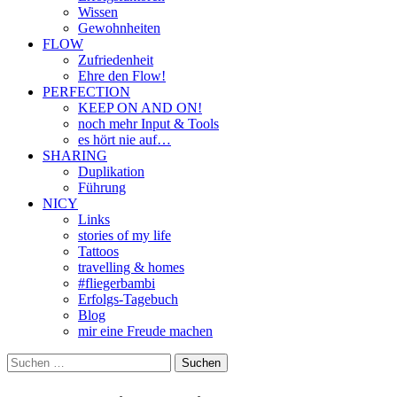
Wissen
Gewohnheiten
FLOW
Zufriedenheit
Ehre den Flow!
PERFECTION
KEEP ON AND ON!
noch mehr Input & Tools
es hört nie auf…
SHARING
Duplikation
Führung
NICY
Links
stories of my life
Tattoos
travelling & homes
#fliegerbambi
Erfolgs-Tagebuch
Blog
mir eine Freude machen
Suchen
nach: