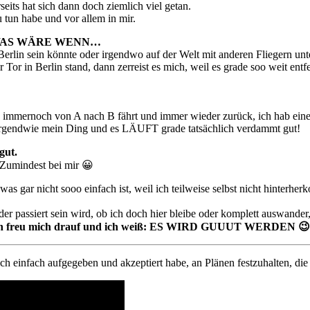
its hat sich dann doch ziemlich viel getan.
 tun habe und vor allem in mir.
AS WÄRE WENN…
 Berlin sein könnte oder irgendwo auf der Welt mit anderen Fliegern u
Tor in Berlin stand, dann zerreist es mich, weil es grade soo weit entfe
h immernoch von A nach B fährt und immer wieder zurück, ich hab eine
irgendwie mein Ding und es LÄUFT grade tatsächlich verdammt gut!
gut.
Zumindest bei mir 😀
was gar nicht sooo einfach ist, weil ich teilweise selbst nicht hint
r passiert sein wird, ob ich doch hier bleibe oder komplett auswander
 ich freu mich drauf und ich weiß: ES WIRD GUUUT WERDEN 
s ich einfach aufgegeben und akzeptiert habe, an Plänen festzuhalten