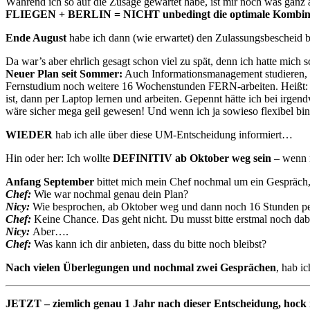
Während ich so auf die Zusage gewartet habe, ist mir noch was ganz
FLIEGEN + BERLIN = NICHT unbedingt die optimale Kombin
Ende August
habe ich dann (wie erwartet) den Zulassungsbescheid
Da war’s aber ehrlich gesagt schon viel zu spät, denn ich hatte mic
Neuer Plan seit Sommer:
Auch Informationsmanagement studieren,
Fernstudium noch weitere 16 Wochenstunden FERN-arbeiten. Heißt: D
ist, dann per Laptop lernen und arbeiten. Gepennt hätte ich bei irge
wäre sicher mega geil gewesen! Und wenn ich ja sowieso flexibel bi
WIEDER
hab ich alle über diese UM-Entscheidung informiert…
Hin oder her: Ich wollte
DEFINITIV ab Oktober weg sein
– wenn n
Anfang September
bittet mich mein Chef nochmal um ein Gespräch, 
Chef:
Wie war nochmal genau dein Plan?
Nicy:
Wie besprochen, ab Oktober weg und dann noch 16 Stunden pe
Chef:
Keine Chance. Das geht nicht. Du musst bitte erstmal noch dab
Nicy:
Aber….
Chef:
Was kann ich dir anbieten, dass du bitte noch bleibst?
Nach vielen Überlegungen und nochmal zwei Gesprächen
, hab i
JETZT – ziemlich genau 1 Jahr nach dieser Entscheidung, hock