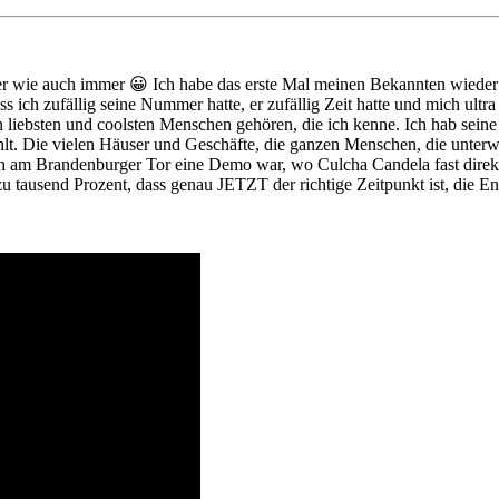
r wie auch immer 😀 Ich habe das erste Mal meinen Bekannten wieder g
dass ich zufällig seine Nummer hatte, er zufällig Zeit hatte und mich ul
 liebsten und coolsten Menschen gehören, die ich kenne. Ich hab seine
efühlt. Die vielen Häuser und Geschäfte, die ganzen Menschen, die unte
ch am Brandenburger Tor eine Demo war, wo Culcha Candela fast direk
zu tausend Prozent, dass genau JETZT der richtige Zeitpunkt ist, die E