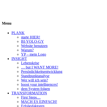
BIYOLOGY
einfach krass und krass einfach
Menu
PLANK
starte HIER!
BI-YOLO-GY
Website benutzen
Warum?
YP – mein Logo
INSIGHT
Lebenskrise
… but I WANT MORE!
Persönlichkeitsentwicklung
Standpunktanalyse
Wer will ich sein?
boost your intelligences!
dem System folgen
TRANSFORMATION
First Steps…
MACH ES EINFACH!
Erfolgsfaktoren