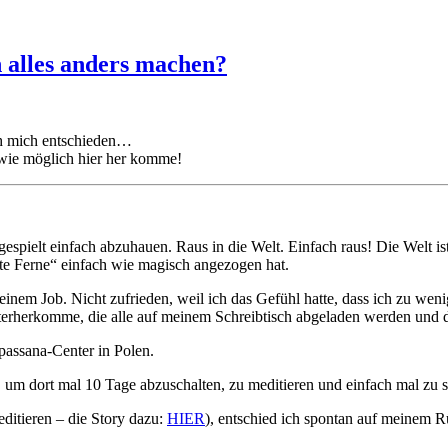
 alles anders machen?
ch mich entschieden…
d wie möglich hier her komme!
pielt einfach abzuhauen. Raus in die Welt. Einfach raus! Die Welt i
ite Ferne“ einfach wie magisch angezogen hat.
nem Job. Nicht zufrieden, weil ich das Gefühl hatte, dass ich zu wenig
terherkomme, die alle auf meinem Schreibtisch abgeladen werden und d
ipassana-Center in Polen.
, um dort mal 10 Tage abzuschalten, zu meditieren und einfach mal zu s
itieren – die Story dazu:
HIER
), entschied ich spontan auf meinem 