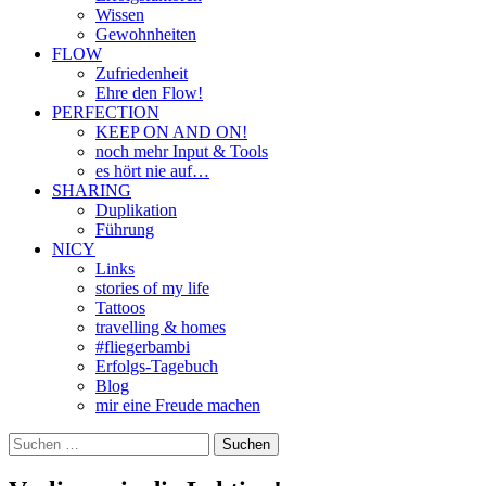
Wissen
Gewohnheiten
FLOW
Zufriedenheit
Ehre den Flow!
PERFECTION
KEEP ON AND ON!
noch mehr Input & Tools
es hört nie auf…
SHARING
Duplikation
Führung
NICY
Links
stories of my life
Tattoos
travelling & homes
#fliegerbambi
Erfolgs-Tagebuch
Blog
mir eine Freude machen
Suchen
nach: