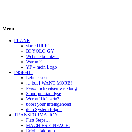
BIYOLOGY
einfach krass und krass einfach
Menu
PLANK
starte HIER!
BI-YOLO-GY
Website benutzen
Warum?
YP – mein Logo
INSIGHT
Lebenskrise
… but I WANT MORE!
Persönlichkeitsentwicklung
Standpunktanalyse
Wer will ich sein?
boost your intelligences!
dem System folgen
TRANSFORMATION
First Steps…
MACH ES EINFACH!
Erfolgsfaktoren