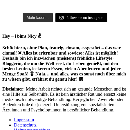
Mehr laden...
follow me on instagram
Hey – i bims Nicy ✌
Schüchtern, ohne Plan, traurig, einsam, essgestört – das war
einmal! ❌ Alles ist erlernbar und sowieso: Alles ist möglich!
Deshalb bin ich inzwischen (meistens) fröhliche Lifestyle-
Bloggerin, die um die Welt reist, ihr Leben genießt, mit den
besten Leuten, leckerem Essen, vielen Abenteuern und jeder
Menge Spaß! 🌞 Naja… und alles, was es sonst noch über mich
zu wissen gibt, erfährst du genau hier! 🙈
Disclaimer:
Meine Arbeit richtet sich an gesunde Menschen und ist
eine Hilfe zur Selbsthilfe. Es ist kein ärztlicher Rat und ersetzt keine
medizinisch notwendige Behandlung. Bei jeglichen Zweifeln oder
Bedenken hole dir jederzeit Unterstützung von spezialisierten
Ärzt:innen und Psycholog:innen in persönlicher Behandlung.
Impressum
Datenschutz