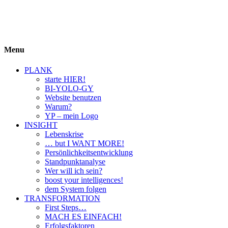
BIYOLOGY
einfach krass und krass einfach
Menu
PLANK
starte HIER!
BI-YOLO-GY
Website benutzen
Warum?
YP – mein Logo
INSIGHT
Lebenskrise
… but I WANT MORE!
Persönlichkeitsentwicklung
Standpunktanalyse
Wer will ich sein?
boost your intelligences!
dem System folgen
TRANSFORMATION
First Steps…
MACH ES EINFACH!
Erfolgsfaktoren