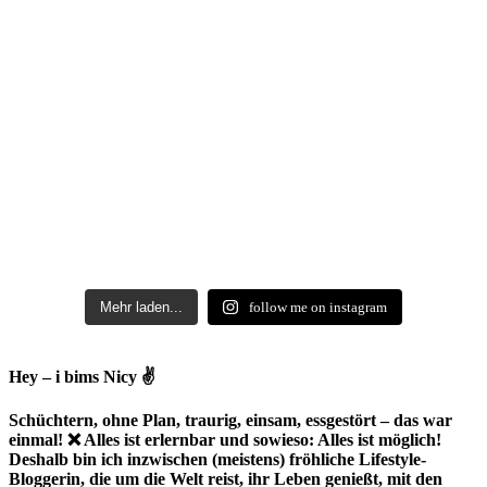
Mehr laden...
follow me on instagram
Hey – i bims Nicy ✌
Schüchtern, ohne Plan, traurig, einsam, essgestört – das war
einmal! ❌ Alles ist erlernbar und sowieso: Alles ist möglich!
Deshalb bin ich inzwischen (meistens) fröhliche Lifestyle-
Bloggerin, die um die Welt reist, ihr Leben genießt, mit den