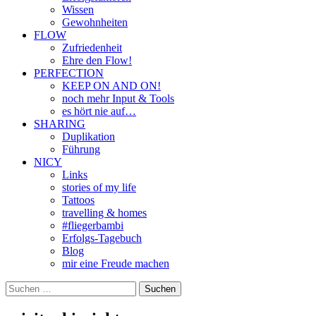
Wissen
Gewohnheiten
FLOW
Zufriedenheit
Ehre den Flow!
PERFECTION
KEEP ON AND ON!
noch mehr Input & Tools
es hört nie auf…
SHARING
Duplikation
Führung
NICY
Links
stories of my life
Tattoos
travelling & homes
#fliegerbambi
Erfolgs-Tagebuch
Blog
mir eine Freude machen
Suchen
nach: