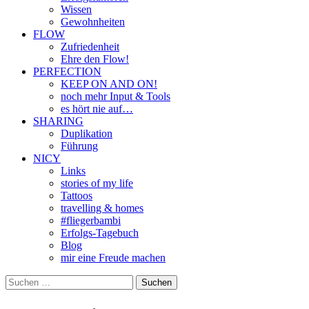
Wissen
Gewohnheiten
FLOW
Zufriedenheit
Ehre den Flow!
PERFECTION
KEEP ON AND ON!
noch mehr Input & Tools
es hört nie auf…
SHARING
Duplikation
Führung
NICY
Links
stories of my life
Tattoos
travelling & homes
#fliegerbambi
Erfolgs-Tagebuch
Blog
mir eine Freude machen
Suchen
nach: