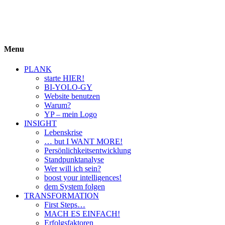
BIYOLOGY
einfach krass und krass einfach
Menu
PLANK
starte HIER!
BI-YOLO-GY
Website benutzen
Warum?
YP – mein Logo
INSIGHT
Lebenskrise
… but I WANT MORE!
Persönlichkeitsentwicklung
Standpunktanalyse
Wer will ich sein?
boost your intelligences!
dem System folgen
TRANSFORMATION
First Steps…
MACH ES EINFACH!
Erfolgsfaktoren