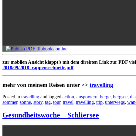
zur mobilen Ansicht klappt’s mit dem direkten Link zur PDF viell
2018/09/2018_rappenseehuette.pdf
mehr von meinem Reisen unter >>
travelling
Posted in
travelling
and tagged
action
,
auspowern
,
berge
,
bergsee
,
dia
sommer
,
sonne
,
story
,
tag
,
tour
,
travel
,
travelling
,
trip
,
unterwegs
,
wan
Gesundheitswoche – Schliersee