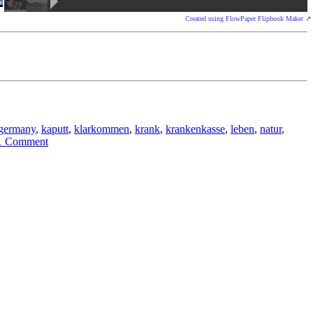
Created using FlowPaper Flipbook Maker ↗
germany
,
kaputt
,
klarkommen
,
krank
,
krankenkasse
,
leben
,
natur
,
1 Comment