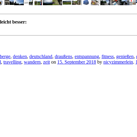
eicht besser:
berge
,
denken
,
deutschland
,
draußens
,
entspannung
,
fitness
,
genießen
,
l
,
travelling
,
wandern
,
zeit
on
15. September 2018
by
nicyzimmerlein
.