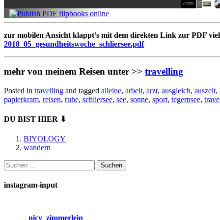
zur mobilen Ansicht klappt’s mit dem direkten Link zur PDF viell
2018_05_gesundheitswoche_schliersee.pdf
mehr von meinem Reisen unter >>
travelling
Posted in
travelling
and tagged
alleine
,
arbeit
,
arzt
,
ausgleich
,
auszeit
,
papierkram
,
reisen
,
ruhe
,
schliersee
,
see
,
sonne
,
sport
,
tegernsee
,
trave
DU BIST HIER ⬇
BIYOLOGY
wandern
Suchen
nach:
instagram-input
nicy_zimmerlein