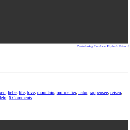
Created using FlowPaper Flipbook Maker ↗
ben
,
liebe
,
life
,
love
,
mountain
,
murmeltier
,
natur
,
rappensee
,
reisen
,
lein
.
6 Comments