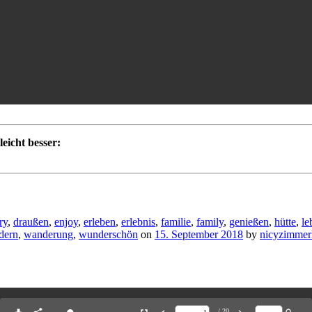
eicht besser:
ry
,
draußen
,
enjoy
,
erleben
,
erlebnis
,
familie
,
family
,
genießen
,
hütte
,
le
dern
,
wanderung
,
wunderschön
on
15. September 2018
by
nicyzimmer