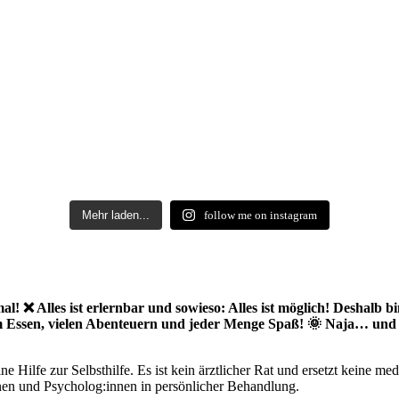
Mehr laden...
follow me on instagram
l! ❌ Alles ist erlernbar und sowieso: Alles ist möglich! Deshalb bi
em Essen, vielen Abenteuern und jeder Menge Spaß! 🌞 Naja… und al
e Hilfe zur Selbsthilfe. Es ist kein ärztlicher Rat und ersetzt keine 
nnen und Psycholog:innen in persönlicher Behandlung.