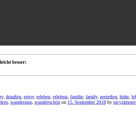
eicht besser:
ry
,
draußen
,
enjoy
,
erleben
,
erlebnis
,
familie
,
family
,
genießen
,
hütte
,
le
dern
,
wanderung
,
wunderschön
on
15. September 2018
by
nicyzimmer