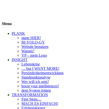
BIYOLOGY
einfach krass und krass einfach
Menu
PLANK
starte HIER!
BI-YOLO-GY
Website benutzen
Warum?
YP – mein Logo
INSIGHT
Lebenskrise
… but I WANT MORE!
Persönlichkeitsentwicklung
Standpunktanalyse
Wer will ich sein?
boost your intelligences!
dem System folgen
TRANSFORMATION
First Steps…
MACH ES EINFACH!
Erfolgsfaktoren