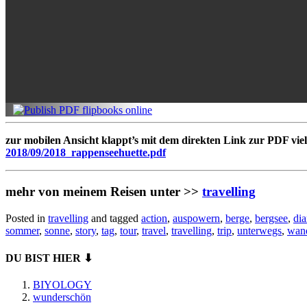
zur mobilen Ansicht klappt’s mit dem direkten Link zur PDF viell
2018/09/2018_rappenseehuette.pdf
mehr von meinem Reisen unter >>
travelling
Posted in
travelling
and tagged
action
,
auspowern
,
berge
,
bergsee
,
dia
sommer
,
sonne
,
story
,
tag
,
tour
,
travel
,
travelling
,
trip
,
unterwegs
,
wan
DU BIST HIER ⬇
BIYOLOGY
wunderschön