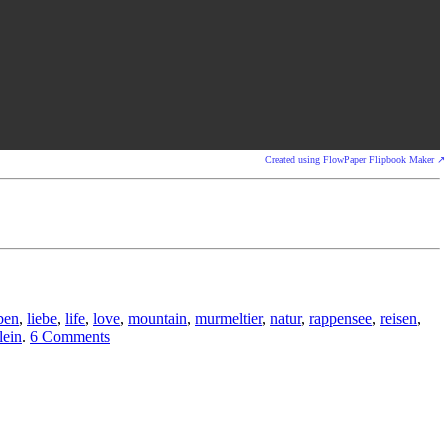
Created using FlowPaper Flipbook Maker ↗
ben
,
liebe
,
life
,
love
,
mountain
,
murmeltier
,
natur
,
rappensee
,
reisen
,
lein
.
6 Comments