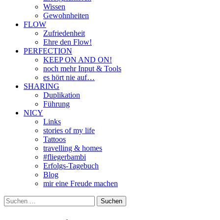
Wissen
Gewohnheiten
FLOW
Zufriedenheit
Ehre den Flow!
PERFECTION
KEEP ON AND ON!
noch mehr Input & Tools
es hört nie auf…
SHARING
Duplikation
Führung
NICY
Links
stories of my life
Tattoos
travelling & homes
#fliegerbambi
Erfolgs-Tagebuch
Blog
mir eine Freude machen
Suchen
nach: