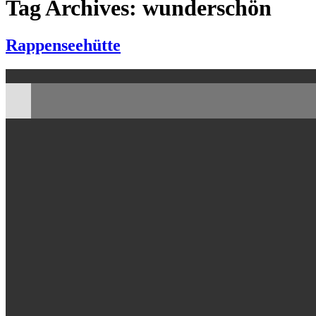
Tag Archives: wunderschön
Rappenseehütte