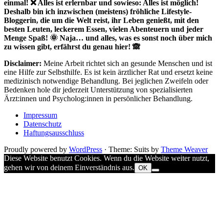
einmal! ❌ Alles ist erlernbar und sowieso: Alles ist möglich!
Deshalb bin ich inzwischen (meistens) fröhliche Lifestyle-
Bloggerin, die um die Welt reist, ihr Leben genießt, mit den
besten Leuten, leckerem Essen, vielen Abenteuern und jeder
Menge Spaß! 🌞 Naja… und alles, was es sonst noch über mich
zu wissen gibt, erfährst du genau hier! 🙈
Disclaimer:
Meine Arbeit richtet sich an gesunde Menschen und ist
eine Hilfe zur Selbsthilfe. Es ist kein ärztlicher Rat und ersetzt keine
medizinisch notwendige Behandlung. Bei jeglichen Zweifeln oder
Bedenken hole dir jederzeit Unterstützung von spezialisierten
Ärzt:innen und Psycholog:innen in persönlicher Behandlung.
Impressum
Datenschutz
Haftungsausschluss
Proudly powered by
WordPress
·
Theme: Suits by
Theme Weaver
Diese Website benutzt Cookies. Wenn du die Website weiter nutzt,
gehen wir von deinem Einverständnis aus.
OK