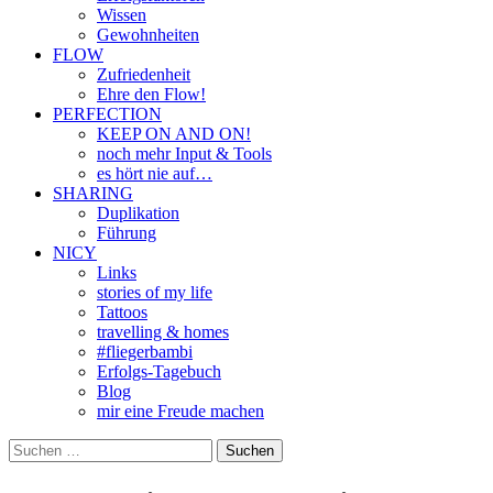
Wissen
Gewohnheiten
FLOW
Zufriedenheit
Ehre den Flow!
PERFECTION
KEEP ON AND ON!
noch mehr Input & Tools
es hört nie auf…
SHARING
Duplikation
Führung
NICY
Links
stories of my life
Tattoos
travelling & homes
#fliegerbambi
Erfolgs-Tagebuch
Blog
mir eine Freude machen
Suchen
nach: