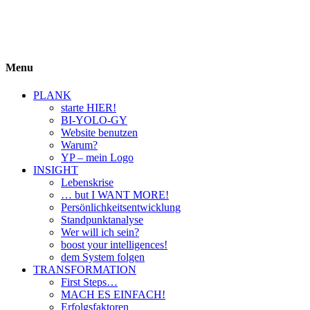
BIYOLOGY
einfach krass und krass einfach
Menu
PLANK
starte HIER!
BI-YOLO-GY
Website benutzen
Warum?
YP – mein Logo
INSIGHT
Lebenskrise
… but I WANT MORE!
Persönlichkeitsentwicklung
Standpunktanalyse
Wer will ich sein?
boost your intelligences!
dem System folgen
TRANSFORMATION
First Steps…
MACH ES EINFACH!
Erfolgsfaktoren