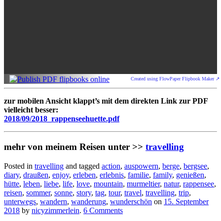
Created using FlowPaper Flipbook Maker ↗
zur mobilen Ansicht klappt’s mit dem direkten Link zur PDF
vielleicht besser:
2018/09/2018_rappenseehuette.pdf
mehr von meinem Reisen unter >>
travelling
Posted in
travelling
and tagged
action
,
auspowern
,
berge
,
bergsee
,
diary
,
draußen
,
enjoy
,
erleben
,
erlebnis
,
familie
,
family
,
genießen
,
hütte
,
leben
,
liebe
,
life
,
love
,
mountain
,
murmeltier
,
natur
,
rappensee
,
reisen
,
sommer
,
sonne
,
story
,
tag
,
tour
,
travel
,
travelling
,
trip
,
unterwegs
,
wandern
,
wanderung
,
wunderschön
on
15. September
2018
by
nicyzimmerlein
.
6 Comments