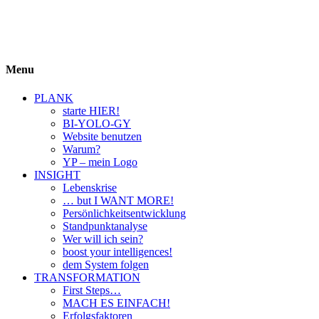
BIYOLOGY
einfach krass und krass einfach
Menu
PLANK
starte HIER!
BI-YOLO-GY
Website benutzen
Warum?
YP – mein Logo
INSIGHT
Lebenskrise
… but I WANT MORE!
Persönlichkeitsentwicklung
Standpunktanalyse
Wer will ich sein?
boost your intelligences!
dem System folgen
TRANSFORMATION
First Steps…
MACH ES EINFACH!
Erfolgsfaktoren