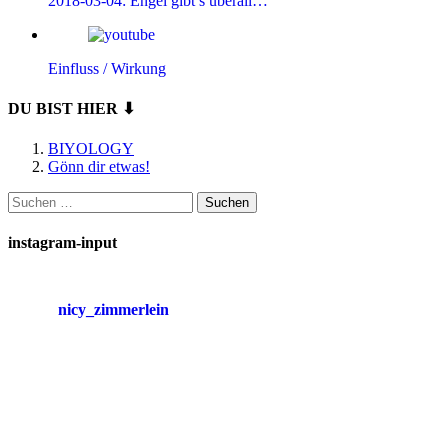
2018-03-04: Engel gibt’s überall…
Einfluss / Wirkung
DU BIST HIER ⬇
BIYOLOGY
Gönn dir etwas!
Suchen
nach:
instagram-input
nicy_zimmerlein