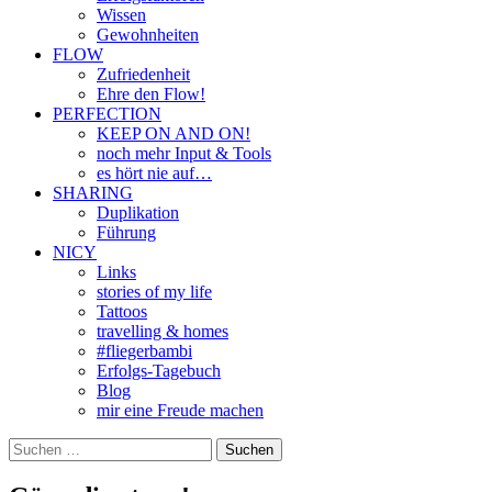
Wissen
Gewohnheiten
FLOW
Zufriedenheit
Ehre den Flow!
PERFECTION
KEEP ON AND ON!
noch mehr Input & Tools
es hört nie auf…
SHARING
Duplikation
Führung
NICY
Links
stories of my life
Tattoos
travelling & homes
#fliegerbambi
Erfolgs-Tagebuch
Blog
mir eine Freude machen
Suchen
nach: