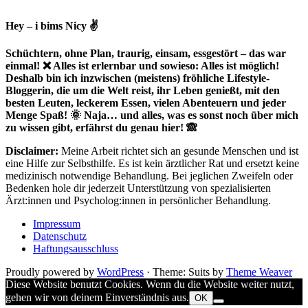
Hey – i bims Nicy ✌
Schüchtern, ohne Plan, traurig, einsam, essgestört – das war
einmal! ❌ Alles ist erlernbar und sowieso: Alles ist möglich!
Deshalb bin ich inzwischen (meistens) fröhliche Lifestyle-
Bloggerin, die um die Welt reist, ihr Leben genießt, mit den
besten Leuten, leckerem Essen, vielen Abenteuern und jeder
Menge Spaß! 🌞 Naja… und alles, was es sonst noch über mich
zu wissen gibt, erfährst du genau hier! 🙈
Disclaimer:
Meine Arbeit richtet sich an gesunde Menschen und ist
eine Hilfe zur Selbsthilfe. Es ist kein ärztlicher Rat und ersetzt keine
medizinisch notwendige Behandlung. Bei jeglichen Zweifeln oder
Bedenken hole dir jederzeit Unterstützung von spezialisierten
Ärzt:innen und Psycholog:innen in persönlicher Behandlung.
Impressum
Datenschutz
Haftungsausschluss
Proudly powered by
WordPress
·
Theme: Suits by
Theme Weaver
Diese Website benutzt Cookies. Wenn du die Website weiter nutzt,
gehen wir von deinem Einverständnis aus.
OK