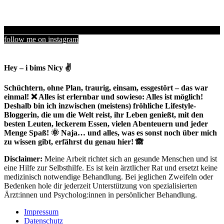
follow me on instagram
Hey – i bims Nicy ✌
Schüchtern, ohne Plan, traurig, einsam, essgestört – das war
einmal! ❌ Alles ist erlernbar und sowieso: Alles ist möglich!
Deshalb bin ich inzwischen (meistens) fröhliche Lifestyle-
Bloggerin, die um die Welt reist, ihr Leben genießt, mit den
besten Leuten, leckerem Essen, vielen Abenteuern und jeder
Menge Spaß! 🌞 Naja… und alles, was es sonst noch über mich
zu wissen gibt, erfährst du genau hier! 🙈
Disclaimer:
Meine Arbeit richtet sich an gesunde Menschen und ist
eine Hilfe zur Selbsthilfe. Es ist kein ärztlicher Rat und ersetzt keine
medizinisch notwendige Behandlung. Bei jeglichen Zweifeln oder
Bedenken hole dir jederzeit Unterstützung von spezialisierten
Ärzt:innen und Psycholog:innen in persönlicher Behandlung.
Impressum
Datenschutz