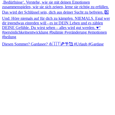
Diesen Sommer? Gardasee? ⛵️🇮🇹🍕🌴🥰 #Urlaub #Gardase