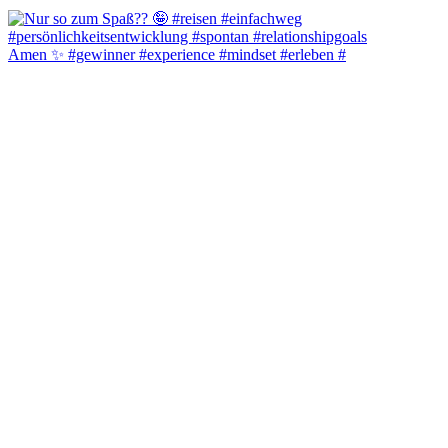
Amen ✨️ #gewinner #experience #mindset #erleben #