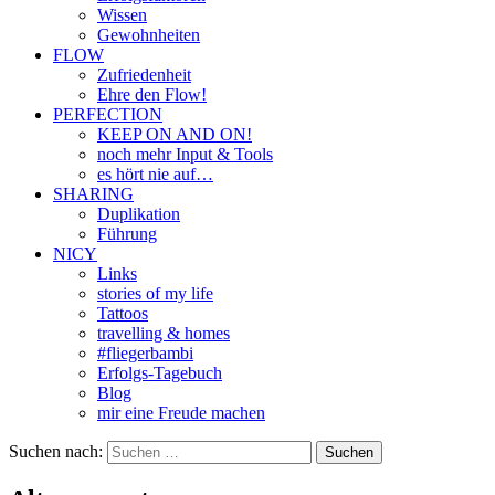
Wissen
Gewohnheiten
FLOW
Zufriedenheit
Ehre den Flow!
PERFECTION
KEEP ON AND ON!
noch mehr Input & Tools
es hört nie auf…
SHARING
Duplikation
Führung
NICY
Links
stories of my life
Tattoos
travelling & homes
#fliegerbambi
Erfolgs-Tagebuch
Blog
mir eine Freude machen
Suchen nach: