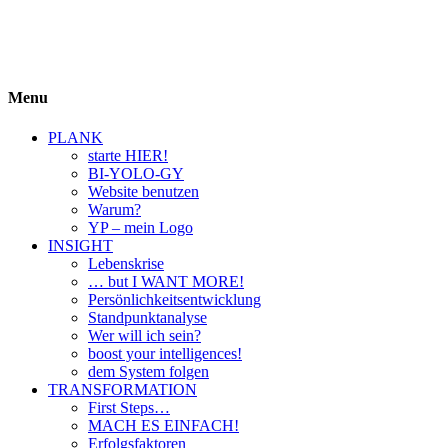
BIYOLOGY
einfach krass und krass einfach
Menu
PLANK
starte HIER!
BI-YOLO-GY
Website benutzen
Warum?
YP – mein Logo
INSIGHT
Lebenskrise
… but I WANT MORE!
Persönlichkeitsentwicklung
Standpunktanalyse
Wer will ich sein?
boost your intelligences!
dem System folgen
TRANSFORMATION
First Steps…
MACH ES EINFACH!
Erfolgsfaktoren