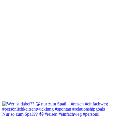
Nur so zum Spaß?? 🤪 #reisen #einfachweg #persönli