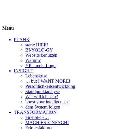
BIYOLOGY
einfach krass und krass einfach
Menu
PLANK
starte HIER!
BI-YOLO-GY
Website benutzen
Warum?
YP – mein Logo
INSIGHT
Lebenskrise
… but I WANT MORE!
Persönlichkeitsentwicklung
Standpunktanalyse
Wer will ich sein?
boost your intelligences!
dem System folgen
TRANSFORMATION
First Steps…
MACH ES EINFACH!
Erfolgsfaktoren