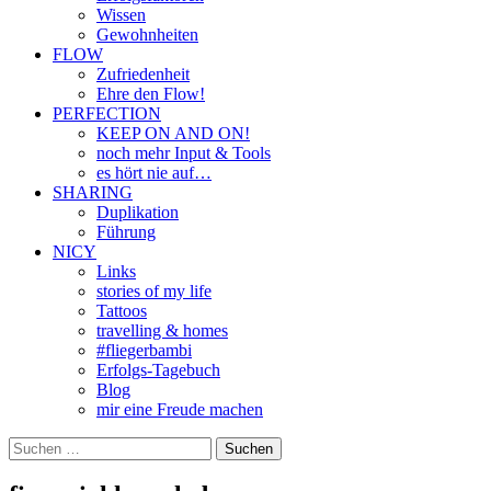
Wissen
Gewohnheiten
FLOW
Zufriedenheit
Ehre den Flow!
PERFECTION
KEEP ON AND ON!
noch mehr Input & Tools
es hört nie auf…
SHARING
Duplikation
Führung
NICY
Links
stories of my life
Tattoos
travelling & homes
#fliegerbambi
Erfolgs-Tagebuch
Blog
mir eine Freude machen
Suchen
nach: