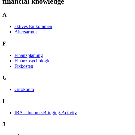
financial knowledge
A
aktives Einkommen
Altersarmut
F
Finanzplanung
Finanzpsychologie
Fixkosten
G
Girokonto
I
IBA – Income-Bringing-Activity
J