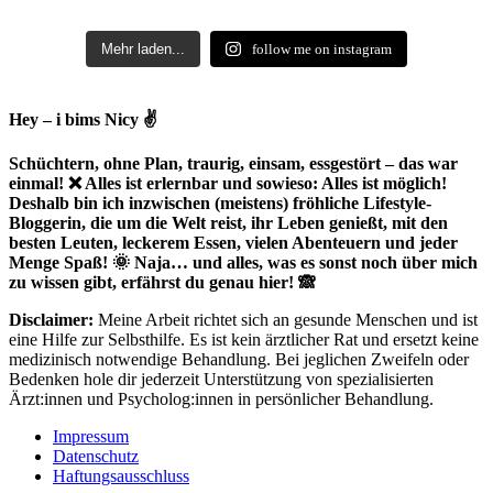
Mehr laden...
follow me on instagram
Hey – i bims Nicy ✌
Schüchtern, ohne Plan, traurig, einsam, essgestört – das war
einmal! ❌ Alles ist erlernbar und sowieso: Alles ist möglich!
Deshalb bin ich inzwischen (meistens) fröhliche Lifestyle-
Bloggerin, die um die Welt reist, ihr Leben genießt, mit den
besten Leuten, leckerem Essen, vielen Abenteuern und jeder
Menge Spaß! 🌞 Naja… und alles, was es sonst noch über mich
zu wissen gibt, erfährst du genau hier! 🙈
Disclaimer:
Meine Arbeit richtet sich an gesunde Menschen und ist
eine Hilfe zur Selbsthilfe. Es ist kein ärztlicher Rat und ersetzt keine
medizinisch notwendige Behandlung. Bei jeglichen Zweifeln oder
Bedenken hole dir jederzeit Unterstützung von spezialisierten
Ärzt:innen und Psycholog:innen in persönlicher Behandlung.
Impressum
Datenschutz
Haftungsausschluss