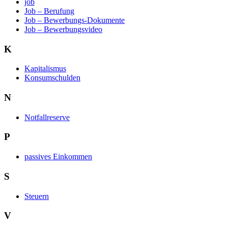
job
Job – Berufung
Job – Bewerbungs-Dokumente
Job – Bewerbungsvideo
K
Kapitalismus
Konsumschulden
N
Notfallreserve
P
passives Einkommen
S
Steuern
V