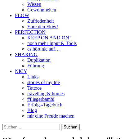
Wissen
Gewohnheiten
FLOW
Zufriedenheit
Ehre den Flow!
PERFECTION
KEEP ON AND ON!
noch mehr Input & Tools
es hört nie auf…
SHARING
Duplikation
Führung
NICY
Links
stories of my life
Tattoos
travelling & homes
#fliegerbambi
Erfolgs-Tagebuch
Blog
mir eine Freude machen
Suchen
nach: