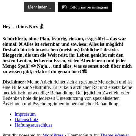
Mehr laden...
follow me on instagram
Hey – i bims Nicy ✌
Schüchtern, ohne Plan, traurig, einsam, essgestört – das war
einmal! ❌ Alles ist erlernbar und sowieso: Alles ist möglich!
Deshalb bin ich inzwischen (meistens) fröhliche Lifestyle-
Bloggerin, die um die Welt reist, ihr Leben genießt, mit den
besten Leuten, leckerem Essen, vielen Abenteuern und jeder
Menge Spaß! 🌞 Naja… und alles, was es sonst noch über mich
zu wissen gibt, erfährst du genau hier! 🙈
Disclaimer:
Meine Arbeit richtet sich an gesunde Menschen und ist
eine Hilfe zur Selbsthilfe. Es ist kein ärztlicher Rat und ersetzt keine
medizinisch notwendige Behandlung. Bei jeglichen Zweifeln oder
Bedenken hole dir jederzeit Unterstützung von spezialisierten
Ärzt:innen und Psycholog:innen in persönlicher Behandlung.
Impressum
Datenschutz
Haftungsausschluss
Proudly powered by
WordPress
·
Theme: Suits by
Theme Weaver