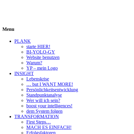
BIYOLOGY
einfach krass und krass einfach
Menu
PLANK
starte HIER!
BI-YOLO-GY
Website benutzen
Warum?
YP – mein Logo
INSIGHT
Lebenskrise
… but I WANT MORE!
Persönlichkeitsentwicklung
Standpunktanalyse
Wer will ich sein?
boost your intelligences!
dem System folgen
TRANSFORMATION
First Steps…
MACH ES EINFACH!
Erfolgsfaktoren