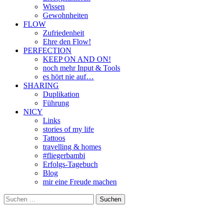
Wissen
Gewohnheiten
FLOW
Zufriedenheit
Ehre den Flow!
PERFECTION
KEEP ON AND ON!
noch mehr Input & Tools
es hört nie auf…
SHARING
Duplikation
Führung
NICY
Links
stories of my life
Tattoos
travelling & homes
#fliegerbambi
Erfolgs-Tagebuch
Blog
mir eine Freude machen
Suchen
nach: