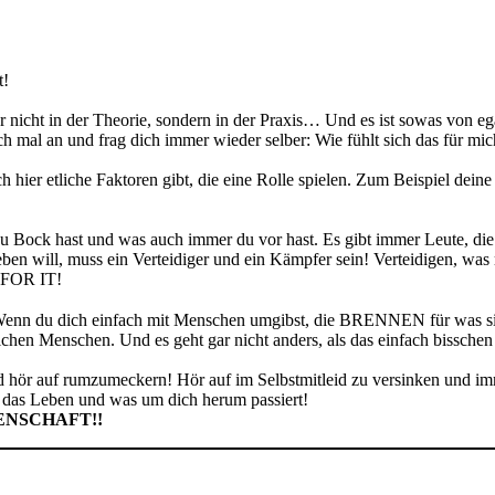
t!
war nicht in der Theorie, sondern in der Praxis… Und es ist sowas vo
h mal an und frag dich immer wieder selber: Wie fühlt sich das für mic
 hier etliche Faktoren gibt, die eine Rolle spielen. Zum Beispiel d
f du Bock hast und was auch immer du vor hast. Es gibt immer Leute, di
ben will, muss ein Verteidiger und ein Kämpfer sein! Verteidigen, w
 FOR IT!
. Wenn du dich einfach mit Menschen umgibst, die BRENNEN für was s
hen Menschen. Und es geht gar nicht anders, als das einfach bisschen
und hör auf rumzumeckern! Hör auf im Selbstmitleid zu versinken und 
 das Leben und was um dich herum passiert!
ENSCHAFT!!