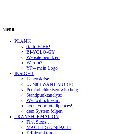
BIYOLOGY
einfach krass und krass einfach
Menu
PLANK
starte HIER!
BI-YOLO-GY
Website benutzen
Warum?
YP – mein Logo
INSIGHT
Lebenskrise
… but I WANT MORE!
Persönlichkeitsentwicklung
Standpunktanalyse
Wer will ich sein?
boost your intelligences!
dem System folgen
TRANSFORMATION
First Steps…
MACH ES EINFACH!
Erfolgsfaktoren