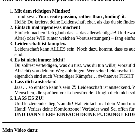
Mit dem richtigen Mindset!
– und zwar:
You create passion, rather than ‚finding‘ it.
Heißt: Du kreierst deine Leidenschaft eher, als das du sie findes
Einfach mal irgendwas machen!
Einfach machen! Ich glaub das ist das allerwichtigste! Und z
Alter) oder WIE (unter welchen Voraussetzungen) – fang einfac
Leidenschaft ist komplex.
Leidenschaft kann ALLES sein. Noch dazu kommt, dass es auch
sind.
Es ist nicht immer leicht!
Du solltest verteidigen, was du tust, was du tun willst, worau
Absicht) von deinem Weg abbringen. Wer seine Leidenschaft le
eigentlich sind auch Verteidiger Kämpfer… #whatever FIGHT
Lass dich anstecken!
Jaaa… so einfach kann’s sein 😉 Leidenschaft ist ansteckend
Menschen, die sprühen vor Lebensfreude. Umgib dich mich solc
LASS ES ZU!
Und letztenendes liegt’s an dir! Halt einfach mal dein Mund 
Hand! Verlass deine Komfortzone! Veränder was! Sei offen für
UND DANN LEBE EINFACH DEINE FUCKING LEID
Mein Video dazu: