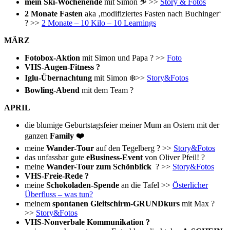
mein Ski-Wochenende
mit Simon ⛷ >>
Story & Fotos
2 Monate Fasten
aka ‚modifiziertes Fasten nach Buchinger‘
? >>
2 Monate – 10 Kilo – 10 Learnings
MÄRZ
Fotobox-Aktion
mit Simon und Papa ? >>
Foto
VHS-Augen-Fitness ?
Iglu-Übernachtung
mit Simon ❄️>>
Story&Fotos
Bowling-Abend
mit dem Team ?
APRIL
die blumige Geburtstagsfeier meiner Mum an Ostern mit der
ganzen
Family ❤️
meine
Wander-Tour
auf den Tegelberg ? >>
Story&Fotos
das unfassbar gute
eBusiness-Event
von Oliver Pfeil! ?
meine
Wander-Tour zum Schönblick
? >>
Story&Fotos
VHS-Freie-Rede ?
meine
Schokoladen-Spende
an die Tafel >>
Österlicher
Überfluss – was tun?
meinem
spontanen Gleitschirm-GRUNDkurs
mit Max ?
>>
Story&Fotos
VHS-Nonverbale Kommunikation ?