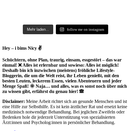
Mehr laden...
follow me on instagram
Hey – i bims Nicy ✌
Schüchtern, ohne Plan, traurig, einsam, essgestört – das war
einmal! ❌ Alles ist erlernbar und sowieso: Alles ist möglich!
Deshalb bin ich inzwischen (meistens) fröhliche Lifestyle-
Bloggerin, die um die Welt reist, ihr Leben genießt, mit den
besten Leuten, leckerem Essen, vielen Abenteuern und jeder
Menge Spaß! 🌞 Naja… und alles, was es sonst noch über mich
zu wissen gibt, erfährst du genau hier! 🙈
Disclaimer:
Meine Arbeit richtet sich an gesunde Menschen und ist
eine Hilfe zur Selbsthilfe. Es ist kein ärztlicher Rat und ersetzt keine
medizinisch notwendige Behandlung. Bei jeglichen Zweifeln oder
Bedenken hole dir jederzeit Unterstützung von spezialisierten
Ärzt:innen und Psycholog:innen in persönlicher Behandlung.