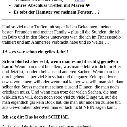
Jahres-Abschluss-Treffen mit Maren
❤️
Es tobt der Hamster vor meinem Fenster…
?
Und so viel mehr Treffen mit super lieben Bekannten, meinen
besten Freunden und meiner Family – plus all die Stunden, die ich
im Büro und in den Shops unterwegs war, die ich im Fitnessstudio
trainiert und am Ammersee verbracht habe und so weiter….
JA – es war schon ein geiles Jahr!!
Schön blöd ist aber echt, wenn man es nicht richtig genießen
kann!
Wenn man nicht bei allem, was man erlebt wirklich im Hier
und Jetzt ist, sondern bei tausend anderen Sachen. Wenn man fast
durchgehend super viel Stress hat und die ganze Zeit irgendwer
etwas von einem will oder wenn mal keiner was will, man sich dann
selber den Stress macht mit seinen tausend Dingen, die man noch
erledigen muss. Und wenn man trotz der vielen Sachen, die man
wirklich tun will, doch noch sooo viel zu viele Dinge tut, auf die
man eigentlich gar kein Bock hat, die man nur anderen zuliebe tut,
aus Gewohnheit oder weil man einfach nicht NEIN sagen kann.
Ich sag dir: Das ist echt SCHEIßE.
Naja.. das Jahr ist rum und was soll man machen?