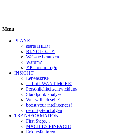
BIYOLOGY
einfach krass und krass einfach
Menu
PLANK
starte HIER!
BI-YOLO-GY
Website benutzen
Warum?
YP – mein Logo
INSIGHT
Lebenskrise
… but I WANT MORE!
Persönlichkeitsentwicklung
Standpunktanalyse
Wer will ich sein?
boost your intelligences!
dem System folgen
TRANSFORMATION
First Steps…
MACH ES EINFACH!
Erfolgsfaktoren