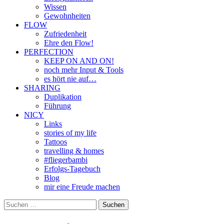
Wissen
Gewohnheiten
FLOW
Zufriedenheit
Ehre den Flow!
PERFECTION
KEEP ON AND ON!
noch mehr Input & Tools
es hört nie auf…
SHARING
Duplikation
Führung
NICY
Links
stories of my life
Tattoos
travelling & homes
#fliegerbambi
Erfolgs-Tagebuch
Blog
mir eine Freude machen
Suchen
nach: