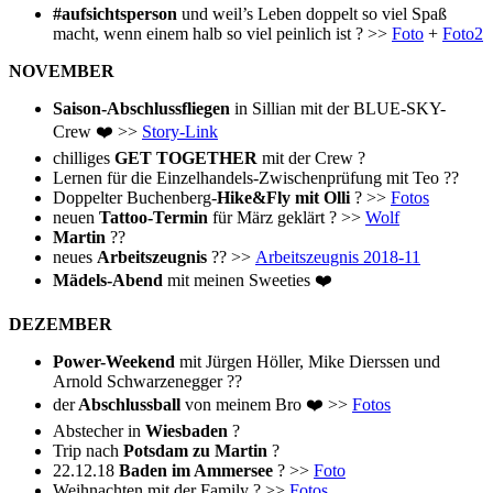
#aufsichtsperson
und weil’s Leben doppelt so viel Spaß
macht, wenn einem halb so viel peinlich ist ? >>
Foto
+
Foto2
NOVEMBER
Saison-Abschlussfliegen
in Sillian mit der BLUE-SKY-
Crew ❤️ >>
Story-Link
chilliges
GET TOGETHER
mit der Crew ?
Lernen für die Einzelhandels-Zwischenprüfung mit Teo ??
Doppelter Buchenberg-
Hike&Fly mit Olli
? >>
Fotos
neuen
Tattoo-Termin
für März geklärt ? >>
Wolf
Martin
??
neues
Arbeitszeugnis
?? >>
Arbeitszeugnis 2018-11
Mädels-Abend
mit meinen Sweeties ❤️
DEZEMBER
Power-Weekend
mit Jürgen Höller, Mike Dierssen und
Arnold Schwarzenegger ??
der
Abschlussball
von meinem Bro ❤️ >>
Fotos
Abstecher in
Wiesbaden
?
Trip nach
Potsdam zu Martin
?
22.12.18
Baden im Ammersee
? >>
Foto
Weihnachten mit der Family ? >>
Fotos