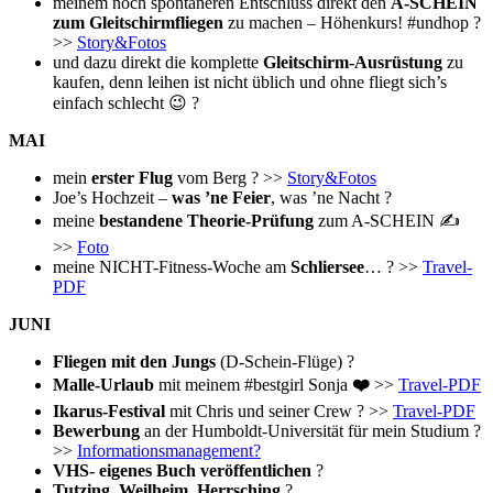
meinem noch spontaneren Entschluss direkt den
A-SCHEIN
zum Gleitschirmfliegen
zu machen – Höhenkurs! #undhop ?
>>
Story&Fotos
und dazu direkt die komplette
Gleitschirm-Ausrüstung
zu
kaufen, denn leihen ist nicht üblich und ohne fliegt sich’s
einfach schlecht 😉 ?
MAI
mein
erster Flug
vom Berg ? >>
Story&Fotos
Joe’s Hochzeit –
was ’ne Feier
, was ’ne Nacht ?
meine
bestandene Theorie-Prüfung
zum A-SCHEIN ✍️
>>
Foto
meine NICHT-Fitness-Woche am
Schliersee
… ? >>
Travel-
PDF
JUNI
Fliegen mit den Jungs
(D-Schein-Flüge) ?
Malle-Urlaub
mit meinem #bestgirl Sonja
❤️
>>
Travel-PDF
Ikarus-Festival
mit Chris und seiner Crew ? >>
Travel-PDF
Bewerbung
an der Humboldt-Universität für mein Studium ?
>>
Informationsmanagement?
VHS- eigenes Buch veröffentlichen
?
Tutzing, Weilheim, Herrsching
?