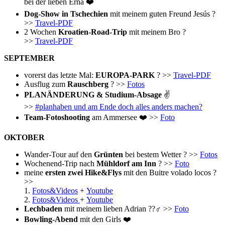
bei der lieben Erna ❤️
Dog-Show in Tschechien
mit meinem guten Freund Jesús ?
>>
Travel-PDF
2 Wochen
Kroatien-Road-Trip
mit meinem Bro ?
>>
Travel-PDF
SEPTEMBER
vorerst das letzte Mal:
EUROPA-PARK
? >>
Travel-PDF
Ausflug zum
Rauschberg
? >>
Fotos
PLANÄNDERUNG & Studium-Absage
✌️
>>
#planhaben und am Ende doch alles anders machen?
Team-Fotoshooting
am Ammersee ❤️ >>
Foto
OKTOBER
Wander-Tour auf den
Grünten
bei bestem Wetter ? >>
Fotos
Wochenend-Trip nach
Mühldorf am Inn
? >>
Foto
meine
ersten zwei Hike&Flys
mit den Buitre volado locos ?
>>
1.
Fotos&Videos
+
Youtube
2.
Fotos&Videos
+
Youtube
Lechbaden
mit meinem lieben Adrian ??‍♂️ >>
Foto
Bowling-Abend
mit den Girls ❤️