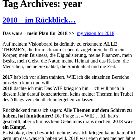
Tag Archives: year
2018 – im Rückblick…
Das wars – mein Plan für 2018 >>
my vision for 2018
Auf meinem Visionboard ist definitiv zu erkennen:
ALLE
THEMEN
, die für mich zum Leben dazugehören, heißt mein
Körper, mein Business, die Digitalisierung, meine Finanzen, mein
Besitz, mein Geist, die Natur, meine Heimat und das Reisen, die
Menschen, meine Sexualität, die Spiritualität und die Zeit.
2017
hab ich vor allem trainiert, WIE ich die einzelnen Bereiche
umsetzen kann und will.
2018
dachte ich mir: Das WIE krieg ich hin – ich will mich in
diesem Jahr darauf konzentrieren, keins meiner Themen im Trubel
des Alltags versehentlich untergehen zu lassen…
Rückblickend muss ich sagen:
Alle Themen auf dem Schirm zu
haben, hat funktioniert!
Die Frage ist – WIE… Ich hab’s
geschafft, aber ich muss kein Geheimnis draus machen:
2018 war
ein Kampf.
Es ist okay, denn bevor ich nehme, was ich kriegen kann, kämpf ich
gern um das, was ich haben will. 2018 war eben eines meiner Jahre,