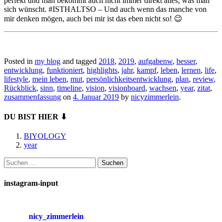
perfekt und man bekommt auch nicht immer direkt alles, was man
sich wünscht. #ISTHALTSO – Und auch wenn das manche von
mir denken mögen, auch bei mir ist das eben nicht so! 😉
Posted in
my blog
and tagged
2018
,
2019
,
aufgabenw
,
besser
,
entwicklung
,
funktioniert
,
highlights
,
jahr
,
kampf
,
leben
,
lernen
,
life
,
lifestyle
,
mein leben
,
mut
,
persönlichkeitsentwicklung
,
plan
,
review
,
Rückblick
,
sinn
,
timeline
,
vision
,
visionboard
,
wachsen
,
year
,
zitat
,
zusammenfassung
on
4. Januar 2019
by
nicyzimmerlein
.
DU BIST HIER ⬇
BIYOLOGY
year
Suchen
nach:
instagram-input
nicy_zimmerlein