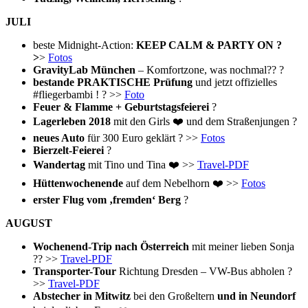
JULI
beste Midnight-Action:
KEEP CALM & PARTY ON ?
>
>
Fotos
GravityLab München
– Komfortzone, was nochmal?? ?
bestande PRAKTISCHE Prüfung
und jetzt offizielles
#fliegerbambi ! ? >>
Foto
Feuer & Flamme + Geburtstagsfeierei
?
Lagerleben 2018
mit den Girls ❤️ und dem Straßenjungen ?
neues Auto
für 300 Euro geklärt ? >>
Fotos
Bierzelt-Feierei
?
Wandertag
mit Tino und Tina ❤️ >>
Travel-PDF
Hüttenwochenende
auf dem Nebelhorn ❤️ >>
Fotos
erster Flug vom ‚fremden‘ Berg
?
AUGUST
Wochenend-Trip nach Österreich
mit meiner lieben Sonja
?? >>
Travel-PDF
Transporter-Tour
Richtung Dresden – VW-Bus abholen ?
>>
Travel-PDF
Abstecher in Mitwitz
bei den Großeltern
und in Neundorf