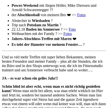
Power-Weekend
mit Jürgen Höller, Mike Dierssen und
Arnold Schwarzenegger ??
der
Abschlussball
von meinem Bro ❤️ >>
Fotos
Abstecher in
Wiesbaden
?
Trip nach
Potsdam zu Martin
?
22.12.18
Baden im Ammersee
? >>
Foto
Weihnachten mit der Family ? >>
Fotos
Jahres-Abschluss-Treffen mit Maren
❤️
Es tobt der Hamster vor meinem Fenster…
?
Und so viel mehr Treffen mit super lieben Bekannten, meinen
besten Freunden und meiner Family – plus all die Stunden, die ich
im Büro und in den Shops unterwegs war, die ich im Fitnessstudio
trainiert und am Ammersee verbracht habe und so weiter….
JA – es war schon ein geiles Jahr!!
Schön blöd ist aber echt, wenn man es nicht richtig genießen
kann!
Wenn man nicht bei allem, was man erlebt wirklich im Hier
und Jetzt ist, sondern bei tausend anderen Sachen. Wenn man fast
durchgehend super viel Stress hat und die ganze Zeit irgendwer
etwas von einem will oder wenn mal keiner was will, man sich dann