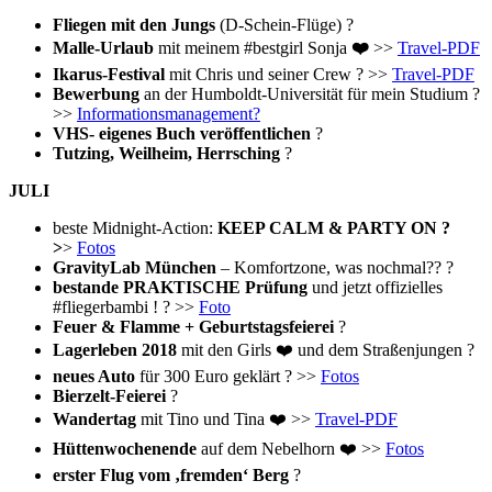
Fliegen mit den Jungs
(D-Schein-Flüge) ?
Malle-Urlaub
mit meinem #bestgirl Sonja
❤️
>>
Travel-PDF
Ikarus-Festival
mit Chris und seiner Crew ? >>
Travel-PDF
Bewerbung
an der Humboldt-Universität für mein Studium ?
>>
Informationsmanagement?
VHS- eigenes Buch veröffentlichen
?
Tutzing, Weilheim, Herrsching
?
JULI
beste Midnight-Action:
KEEP CALM & PARTY ON ?
>
>
Fotos
GravityLab München
– Komfortzone, was nochmal?? ?
bestande PRAKTISCHE Prüfung
und jetzt offizielles
#fliegerbambi ! ? >>
Foto
Feuer & Flamme + Geburtstagsfeierei
?
Lagerleben 2018
mit den Girls ❤️ und dem Straßenjungen ?
neues Auto
für 300 Euro geklärt ? >>
Fotos
Bierzelt-Feierei
?
Wandertag
mit Tino und Tina ❤️ >>
Travel-PDF
Hüttenwochenende
auf dem Nebelhorn ❤️ >>
Fotos
erster Flug vom ‚fremden‘ Berg
?