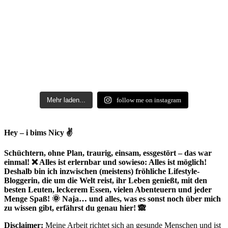
Mehr laden...
follow me on instagram
Hey – i bims Nicy ✌
Schüchtern, ohne Plan, traurig, einsam, essgestört – das war
einmal! ❌ Alles ist erlernbar und sowieso: Alles ist möglich!
Deshalb bin ich inzwischen (meistens) fröhliche Lifestyle-
Bloggerin, die um die Welt reist, ihr Leben genießt, mit den
besten Leuten, leckerem Essen, vielen Abenteuern und jeder
Menge Spaß! 🌞 Naja… und alles, was es sonst noch über mich
zu wissen gibt, erfährst du genau hier! 🙈
Disclaimer:
Meine Arbeit richtet sich an gesunde Menschen und ist