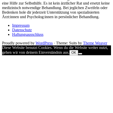
eine Hilfe zur Selbsthilfe. Es ist kein ärztlicher Rat und ersetzt keine
medizinisch notwendige Behandlung. Bei jeglichen Zweifeln oder
Bedenken hole dir jederzeit Unterstützung von spezialisierten
Ärzt:innen und Psycholog:innen in persönlicher Behandlung.
Impressum
Datenschutz
Haftungsausschluss
Proudly powered by
WordPress
·
Theme: Suits by
Theme Weaver
Diese Website benutzt Cookies. Wenn du die Website weiter nutzt,
gehen wir von deinem Einverständnis aus.
OK