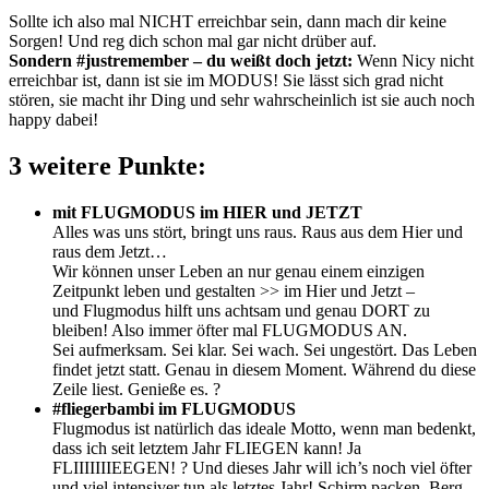
Sollte ich also mal NICHT erreichbar sein, dann mach dir keine
Sorgen! Und reg dich schon mal gar nicht drüber auf.
Sondern #justremember – du weißt doch jetzt:
Wenn Nicy nicht
erreichbar ist, dann ist sie im MODUS! Sie lässt sich grad nicht
stören, sie macht ihr Ding und sehr wahrscheinlich ist sie auch noch
happy dabei!
3 weitere Punkte:
mit FLUGMODUS im HIER und JETZT
Alles was uns stört, bringt uns raus. Raus aus dem Hier und
raus dem Jetzt…
Wir können unser Leben an nur genau einem einzigen
Zeitpunkt leben und gestalten >> im Hier und Jetzt –
und Flugmodus hilft uns achtsam und genau DORT zu
bleiben! Also immer öfter mal FLUGMODUS AN.
Sei aufmerksam. Sei klar. Sei wach. Sei ungestört. Das Leben
findet jetzt statt. Genau in diesem Moment. Während du diese
Zeile liest. Genieße es. ?
#fliegerbambi im FLUGMODUS
Flugmodus ist natürlich das ideale Motto, wenn man bedenkt,
dass ich seit letztem Jahr FLIEGEN kann! Ja
FLIIIIIIIEEGEN! ? Und dieses Jahr will ich’s noch viel öfter
und viel intensiver tun als letztes Jahr! Schirm packen. Berg