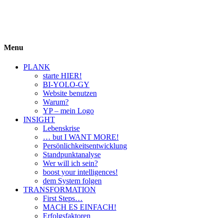
BIYOLOGY
einfach krass und krass einfach
Menu
PLANK
starte HIER!
BI-YOLO-GY
Website benutzen
Warum?
YP – mein Logo
INSIGHT
Lebenskrise
… but I WANT MORE!
Persönlichkeitsentwicklung
Standpunktanalyse
Wer will ich sein?
boost your intelligences!
dem System folgen
TRANSFORMATION
First Steps…
MACH ES EINFACH!
Erfolgsfaktoren