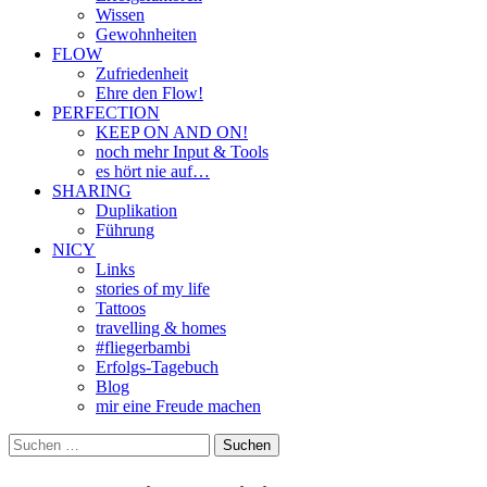
Wissen
Gewohnheiten
FLOW
Zufriedenheit
Ehre den Flow!
PERFECTION
KEEP ON AND ON!
noch mehr Input & Tools
es hört nie auf…
SHARING
Duplikation
Führung
NICY
Links
stories of my life
Tattoos
travelling & homes
#fliegerbambi
Erfolgs-Tagebuch
Blog
mir eine Freude machen
Suchen
nach: