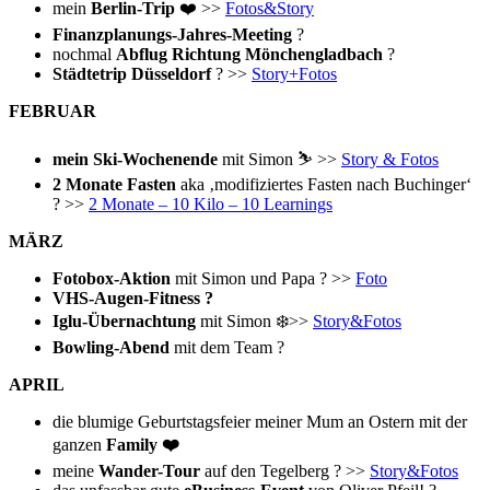
mein
Berlin-Trip
❤️ >>
Fotos&Story
Finanzplanungs-Jahres-Meeting
?
nochmal
Abflug Richtung Mönchengladbach
?
Städtetrip Düsseldorf
? >>
Story+Fotos
FEBRUAR
mein Ski-Wochenende
mit Simon ⛷ >>
Story & Fotos
2 Monate Fasten
aka ‚modifiziertes Fasten nach Buchinger‘
? >>
2 Monate – 10 Kilo – 10 Learnings
MÄRZ
Fotobox-Aktion
mit Simon und Papa ? >>
Foto
VHS-Augen-Fitness ?
Iglu-Übernachtung
mit Simon ❄️>>
Story&Fotos
Bowling-Abend
mit dem Team ?
APRIL
die blumige Geburtstagsfeier meiner Mum an Ostern mit der
ganzen
Family ❤️
meine
Wander-Tour
auf den Tegelberg ? >>
Story&Fotos