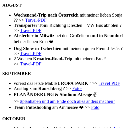
AUGUST
Wochenend-Trip nach Österreich
mit meiner lieben Sonja
?? >>
Travel-PDF
Transporter-Tour
Richtung Dresden – VW-Bus abholen ?
>>
Travel-PDF
Abstecher in Mitwitz
bei den Großeltern
und in Neundorf
bei der lieben Erna ❤️
Dog-Show in Tschechien
mit meinem guten Freund Jesús ?
>>
Travel-PDF
2 Wochen
Kroatien-Road-Trip
mit meinem Bro ?
>>
Travel-PDF
SEPTEMBER
vorerst das letzte Mal:
EUROPA-PARK
? >>
Travel-PDF
Ausflug zum
Rauschberg
? >>
Fotos
PLANÄNDERUNG & Studium-Absage
✌️
>>
#planhaben und am Ende doch alles anders machen?
Team-Fotoshooting
am Ammersee ❤️ >>
Foto
OKTOBER