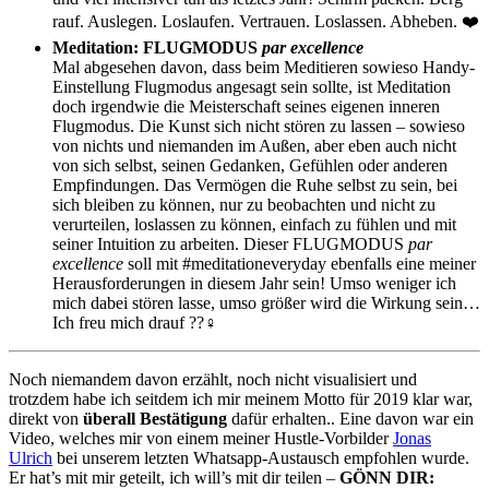
rauf. Auslegen. Loslaufen. Vertrauen. Loslassen. Abheben. ❤️
Meditation: FLUGMODUS
par excellence
Mal abgesehen davon, dass beim Meditieren sowieso Handy-
Einstellung Flugmodus angesagt sein sollte, ist Meditation
doch irgendwie die Meisterschaft seines eigenen inneren
Flugmodus. Die Kunst sich nicht stören zu lassen – sowieso
von nichts und niemanden im Außen, aber eben auch nicht
von sich selbst, seinen Gedanken, Gefühlen oder anderen
Empfindungen. Das Vermögen die Ruhe selbst zu sein, bei
sich bleiben zu können, nur zu beobachten und nicht zu
verurteilen, loslassen zu können, einfach zu fühlen und mit
seiner Intuition zu arbeiten. Dieser
FLUGMODUS
par
excellence
soll mit #meditationeveryday ebenfalls eine meiner
Herausforderungen in diesem Jahr sein! Umso weniger ich
mich dabei stören lasse, umso größer wird die Wirkung sein…
Ich freu mich drauf ??‍♀️
Noch niemandem davon erzählt, noch nicht visualisiert und
trotzdem habe ich seitdem ich mir meinem Motto für 2019 klar war,
direkt von
überall Bestätigung
dafür erhalten.. Eine davon war ein
Video, welches mir von einem meiner Hustle-Vorbilder
Jonas
Ulrich
bei unserem letzten Whatsapp-Austausch empfohlen wurde.
Er hat’s mit mir geteilt, ich will’s mit dir teilen –
GÖNN DIR: