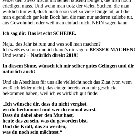
selber den Stress macht mit seinen tausend Dingen, die man noch
erledigen muss. Und wenn man trotz der vielen Sachen, die man
wirklich tun will, doch noch sooo viel zu viele Dinge tut, auf die
man eigentlich gar kein Bock hat, die man nur anderen zuliebe tut,
aus Gewohnheit oder weil man einfach nicht NEIN sagen kann.
Ich sag dir: Das ist echt SCHEIßE.
Naja.. das Jahr ist rum und was soll man machen?
Ich weiß es schon und ich kann’s dir sagen:
BESSER MACHEN!
Und wann? –
Natürlich direkt 2019!
In diesem Sinne, wünsch ich mir selber gutes Gelingen und dir
natürlich auch!
Und als Abschluss für uns alle vielleicht noch das Zitat (von wem
weiß ich leider nicht), das einige bereits von mir geschickt
bekommen haben, weil ich es wirklich gut finde:
„Ich wünsche dir, dass du nicht vergisst,
wo du herkommst und wer du einmal warst.
Dass du dabei aber den Mut hast,
heute das zu sein, was du geworden bist.
Und die Kraft, das zu werden,
was du noch sein möchtest.“