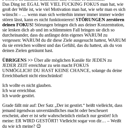
Das Ding ist: EGAL WIE VIEL FUCKING FOKUS man hat, wie
groß der Wille ist, wie viel Motivation man hat, wie sehr man es sich
wünscht – … wenn man sich weiterhin immer immer immer wieder
stören lässt, kann es nicht funktionieren!
STÖRUNGEN zerstören
deinen FOKUS!
Störungen bringen dich aus deiner Konzentration,
sie lenken dich ab und im schlimmsten Fall bringen sie dich so
durcheinander, dass du anfängst dein eigenes WARUM zu
vergessen: WARUM du dir diese Ziele ausgesucht hattest, WARUM
du sie erreichen wolltest und das Gefühl, das du hattest, als du von
deinen Zielen geträumt hast.
ÜBRIGENS >>
Über alle möglichen Kanäle für JEDEN zu
JEDER ZEIT erreichbar zu sein macht FOKUS
UNMÖGLICH! DU HAST KEINE CHANCE, solange du deine
Erreichbarkeit nicht einschränkst!
Ich wollte es nicht glauben.
Ich war erreichbar.
Ich wurde gestört.
Grade fällt mir auf: Der Satz „Der ist gestört.“ heißt vielleicht, dass
jemand irgendwas unverständliches macht oder bescheuert
erscheint, aber er ist sehr wahrscheinlich einfach nur gestört! Ich
meine: ER WIRD GESTÖRT! Vielleicht sogar von dir… – Weißt
du wie ich meine? 😉