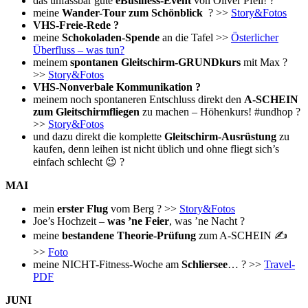
das unfassbar gute
eBusiness-Event
von Oliver Pfeil! ?
meine
Wander-Tour zum Schönblick
? >>
Story&Fotos
VHS-Freie-Rede ?
meine
Schokoladen-Spende
an die Tafel >>
Österlicher
Überfluss – was tun?
meinem
spontanen Gleitschirm-GRUNDkurs
mit Max ?
>>
Story&Fotos
VHS-Nonverbale Kommunikation ?
meinem noch spontaneren Entschluss direkt den
A-SCHEIN
zum Gleitschirmfliegen
zu machen – Höhenkurs! #undhop ?
>>
Story&Fotos
und dazu direkt die komplette
Gleitschirm-Ausrüstung
zu
kaufen, denn leihen ist nicht üblich und ohne fliegt sich’s
einfach schlecht 😉 ?
MAI
mein
erster Flug
vom Berg ? >>
Story&Fotos
Joe’s Hochzeit –
was ’ne Feier
, was ’ne Nacht ?
meine
bestandene Theorie-Prüfung
zum A-SCHEIN ✍️
>>
Foto
meine NICHT-Fitness-Woche am
Schliersee
… ? >>
Travel-
PDF
JUNI