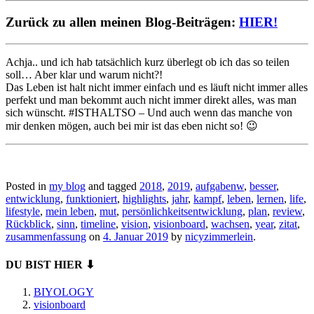
Zurück zu allen meinen Blog-Beiträgen:
HIER!
Achja.. und ich hab tatsächlich kurz überlegt ob ich das so teilen
soll… Aber klar und warum nicht?!
Das Leben ist halt nicht immer einfach und es läuft nicht immer alles
perfekt und man bekommt auch nicht immer direkt alles, was man
sich wünscht. #ISTHALTSO – Und auch wenn das manche von
mir denken mögen, auch bei mir ist das eben nicht so! 😉
Posted in
my blog
and tagged
2018
,
2019
,
aufgabenw
,
besser
,
entwicklung
,
funktioniert
,
highlights
,
jahr
,
kampf
,
leben
,
lernen
,
life
,
lifestyle
,
mein leben
,
mut
,
persönlichkeitsentwicklung
,
plan
,
review
,
Rückblick
,
sinn
,
timeline
,
vision
,
visionboard
,
wachsen
,
year
,
zitat
,
zusammenfassung
on
4. Januar 2019
by
nicyzimmerlein
.
DU BIST HIER ⬇
BIYOLOGY
visionboard