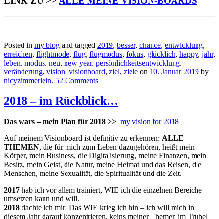
LINK ZU >>
ALLE MEINE VISION-BOARDS
Posted in
my blog
and tagged
2019
,
besser
,
chance
,
entwicklung
,
erreichen
,
flightmode
,
flug
,
flugmodus
,
fokus
,
glücklich
,
happy
,
jahr
,
leben
,
modus
,
neu
,
new year
,
persönlichkeitsentwicklung
,
veränderung
,
vision
,
visionboard
,
ziel
,
ziele
on
10. Januar 2019
by
nicyzimmerlein
.
52 Comments
2018 – im Rückblick…
Das wars – mein Plan für 2018 >>
my vision for 2018
Auf meinem Visionboard ist definitiv zu erkennen:
ALLE
THEMEN
, die für mich zum Leben dazugehören, heißt mein
Körper, mein Business, die Digitalisierung, meine Finanzen, mein
Besitz, mein Geist, die Natur, meine Heimat und das Reisen, die
Menschen, meine Sexualität, die Spiritualität und die Zeit.
2017
hab ich vor allem trainiert, WIE ich die einzelnen Bereiche
umsetzen kann und will.
2018
dachte ich mir: Das WIE krieg ich hin – ich will mich in
diesem Jahr darauf konzentrieren, keins meiner Themen im Trubel