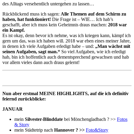
des Alltags versehentlich untergehen zu lassen…
Rückblickend muss ich sagen:
Alle Themen auf dem Schirm zu
haben, hat funktioniert!
Die Frage ist – WIE… Ich hab’s
geschafft, aber ich muss kein Geheimnis draus machen:
2018 war
ein Kampf.
Es ist okay, denn bevor ich nehme, was ich kriegen kann, kämpf ich
gern um das, was ich haben will. 2018 war eben eines meiner Jahre,
in denen ich viele Aufgaben erledigt habe – und:
„Man wächst mit
seinen Aufgaben, sagt man.“
So viel Aufgaben, wie ich erledigt
hab, bin ich hoffentlich auch dementsprechend gewachsen und hab
vor allem vieles dann auch draus gelernt!
Nun aber erstmal MEINE HIGHLIGHTS, auf die ich definitiv
feiernd zurückblicke:
JANUAR
mein
Silvester-Blinddate
bei Mönchengladbach ? >>
Fotos
& Story
mein Städtetrip nach
Hannover ? >>
Foto&Story