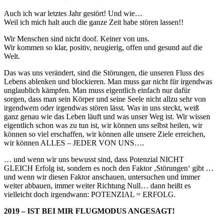
Auch ich war letztes Jahr gestört! Und wie…
Weil ich mich halt auch die ganze Zeit habe stören lassen!!
Wir Menschen sind nicht doof. Keiner von uns.
Wir kommen so klar, positiv, neugierig, offen und gesund auf die
Welt.
Das was uns verändert, sind die Störungen, die unseren Fluss des
Lebens ablenken und blockieren. Man muss gar nicht für irgendwas
unglaublich kämpfen. Man muss eigentlich einfach nur dafür
sorgen, dass man sein Körper und seine Seele nicht allzu sehr von
irgendwem oder irgendwas stören lässt. Was in uns steckt, weiß
ganz genau wie das Leben läuft und was unser Weg ist. Wir wissen
eigentlich schon was zu tun ist, wir können uns selbst heilen, wir
können so viel erschaffen, wir können alle unsere Ziele erreichen,
wir können ALLES – JEDER VON UNS….
… und wenn wir uns bewusst sind, dass Potenzial NICHT
GLEICH Erfolg ist, sondern es noch den Faktor ‚Störungen‘ gibt …
und wenn wir diesen Faktor anschauen, untersuchen und immer
weiter abbauen, immer weiter Richtung Null… dann heißt es
vielleicht doch irgendwann: POTENZIAL = ERFOLG.
2019 – IST BEI MIR FLUGMODUS ANGESAGT!