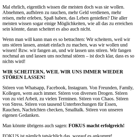
Mal ehrlich, eigentlich wissen die meisten doch was sie wollen.
Abnehmen, aufhören zu rauchen, mehr Geld verdienen, mehr
reisen, mehr erleben, Spaß haben, das Leben genießen? Die aller
meisten wissen sogar einige Möglichkeiten, wie all das zu erreichen
sein könnte, daran scheitert es also auch nicht.
Wenn man will kann man es so betrachten: Wir scheitern, weil wir
uns stören lassen, anstatt einfach zu machen, was wir wollen und
wissen! Bzw. wir fangen an, und wir lassen uns stören. Wir fangen
nochmal an und lassen uns nochmal stören – ist doch klar, dass es so
nichts wird!
WIR SCHEITERN, WEIL WIR UNS IMMER WIEDER
STÖREN LASSEN!
Stören von Whatsapp, Facebook, Instagram. Von Freunden, Family,
Kollegen, wem auch immer. Stören von diversen Drogen. Stören
von zu viel Arbeit, zu vielen Terminen. Stören von Chaos. Stören
von Stress. Stören von tausend Unterbrechungen für Essen,
Rauchen, Nachrichten checken, Smalltalk. Stören von unseren
eigenen Gedanken.
Man könnte übrigens auch sagen:
FOKUS macht erfolgreich!
FOKUS ist nämlich tatsächlich das, worauf es ankommt!