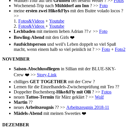
Wander-Tour auf den
Grünten
bei bestem Wetter ? >>
Fotos
Wochenend-Trip nach
Mühldorf am Inn
? >>
Foto
meine
ersten zwei Hike&Flys
mit den Buitre volado locos ?
>>
1.
Fotos&Videos
+
Youtube
2.
Fotos&Videos
+
Youtube
Lechbaden
mit meinem lieben Adrian ??‍♂️ >>
Foto
Bowling-Abend
mit den Girls ❤️
#aufsichtsperson
und weil’s Leben doppelt so viel Spaß
macht, wenn einem halb so viel peinlich ist ? >>
Foto
+
Foto2
NOVEMBER
Saison-Abschlussfliegen
in Sillian mit der BLUE-SKY-
Crew ❤️ >>
Story-Link
chilliges
GET TOGETHER
mit der Crew ?
Lernen für die Einzelhandels-Zwischenprüfung mit Teo ??
Doppelter Buchenberg-
Hike&Fly mit Olli
? >>
Fotos
neuen
Tattoo-Termin
für März geklärt ? >>
Wolf
Martin
??
neues
Arbeitszeugnis
?? >>
Arbeitszeugnis 2018-11
Mädels-Abend
mit meinen Sweeties ❤️
DEZEMBER