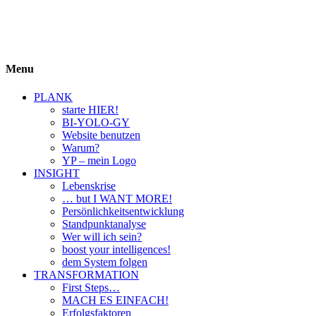
BIYOLOGY
einfach krass und krass einfach
Menu
PLANK
starte HIER!
BI-YOLO-GY
Website benutzen
Warum?
YP – mein Logo
INSIGHT
Lebenskrise
… but I WANT MORE!
Persönlichkeitsentwicklung
Standpunktanalyse
Wer will ich sein?
boost your intelligences!
dem System folgen
TRANSFORMATION
First Steps…
MACH ES EINFACH!
Erfolgsfaktoren