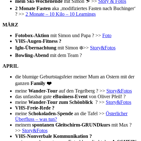
mein Ski-Wochenende
mit Simon ⛷ >>
Story & Fotos
2 Monate Fasten
aka ‚modifiziertes Fasten nach Buchinger‘
? >>
2 Monate – 10 Kilo – 10 Learnings
MÄRZ
Fotobox-Aktion
mit Simon und Papa ? >>
Foto
VHS-Augen-Fitness ?
Iglu-Übernachtung
mit Simon ❄️>>
Story&Fotos
Bowling-Abend
mit dem Team ?
APRIL
die blumige Geburtstagsfeier meiner Mum an Ostern mit der
ganzen
Family ❤️
meine
Wander-Tour
auf den Tegelberg ? >>
Story&Fotos
das unfassbar gute
eBusiness-Event
von Oliver Pfeil! ?
meine
Wander-Tour zum Schönblick
? >>
Story&Fotos
VHS-Freie-Rede ?
meine
Schokoladen-Spende
an die Tafel >>
Österlicher
Überfluss – was tun?
meinem
spontanen Gleitschirm-GRUNDkurs
mit Max ?
>>
Story&Fotos
VHS-Nonverbale Kommunikation ?