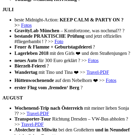
JULI
beste Midnight-Action:
KEEP CALM & PARTY ON ?
>
>
Fotos
GravityLab München
– Komfortzone, was nochmal?? ?
bestande PRAKTISCHE Prüfung
und jetzt offizielles
#fliegerbambi ! ? >>
Foto
Feuer & Flamme + Geburtstagsfeierei
?
Lagerleben 2018
mit den Girls ❤️ und dem Straßenjungen ?
neues Auto
für 300 Euro geklärt ? >>
Fotos
Bierzelt-Feierei
?
Wandertag
mit Tino und Tina ❤️ >>
Travel-PDF
Hüttenwochenende
auf dem Nebelhorn ❤️ >>
Fotos
erster Flug vom ‚fremden‘ Berg
?
AUGUST
Wochenend-Trip nach Österreich
mit meiner lieben Sonja
?? >>
Travel-PDF
Transporter-Tour
Richtung Dresden – VW-Bus abholen ?
>>
Travel-PDF
Abstecher in Mitwitz
bei den Großeltern
und in Neundorf