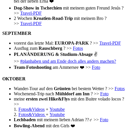
bei der lieben Erna ❤️
Dog-Show in Tschechien
mit meinem guten Freund Jesús ?
>>
Travel-PDF
2 Wochen
Kroatien-Road-Trip
mit meinem Bro ?
>>
Travel-PDF
SEPTEMBER
vorerst das letzte Mal:
EUROPA-PARK
? >>
Travel-PDF
Ausflug zum
Rauschberg
? >>
Fotos
PLANÄNDERUNG & Studium-Absage
✌️
>>
#planhaben und am Ende doch alles anders machen?
Team-Fotoshooting
am Ammersee ❤️ >>
Foto
OKTOBER
Wander-Tour auf den
Grünten
bei bestem Wetter ? >>
Fotos
Wochenend-Trip nach
Mühldorf am Inn
? >>
Foto
meine
ersten zwei Hike&Flys
mit den Buitre volado locos ?
>>
1.
Fotos&Videos
+
Youtube
2.
Fotos&Videos
+
Youtube
Lechbaden
mit meinem lieben Adrian ??‍♂️ >>
Foto
Bowling-Abend
mit den Girls ❤️