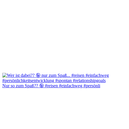
Nur so zum Spaß?? 🤪 #reisen #einfachweg #persönli