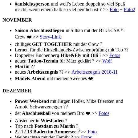
#aufsichtsperson
und weil’s Leben doppelt so viel Spaß
macht, wenn einem halb so viel peinlich ist ? >>
Foto
+
Foto2
NOVEMBER
Saison-Abschlussfliegen
in Sillian mit der BLUE-SKY-
Crew ❤️ >>
Story-Link
chilliges
GET TOGETHER
mit der Crew ?
Lernen für die Einzelhandels-Zwischenprüfung mit Teo ??
Doppelter Buchenberg-
Hike&Fly mit Olli
? >>
Fotos
neuen
Tattoo-Termin
für März geklärt ? >>
Wolf
Martin
??
neues
Arbeitszeugnis
?? >>
Arbeitszeugnis 2018-11
Mädels-Abend
mit meinen Sweeties ❤️
DEZEMBER
Power-Weekend
mit Jürgen Höller, Mike Dierssen und
Arnold Schwarzenegger ??
der
Abschlussball
von meinem Bro ❤️ >>
Fotos
Abstecher in
Wiesbaden
?
Trip nach
Potsdam zu Martin
?
22.12.18
Baden im Ammersee
? >>
Foto
Weihnachten mit der Family ? >>
Fotos