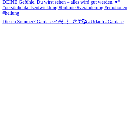
Diesen Sommer? Gardasee? ⛵️🇮🇹🍕🌴🥰 #Urlaub #Gardase