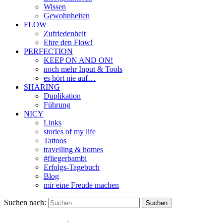
Wissen
Gewohnheiten
FLOW
Zufriedenheit
Ehre den Flow!
PERFECTION
KEEP ON AND ON!
noch mehr Input & Tools
es hört nie auf…
SHARING
Duplikation
Führung
NICY
Links
stories of my life
Tattoos
travelling & homes
#fliegerbambi
Erfolgs-Tagebuch
Blog
mir eine Freude machen
Suchen nach: