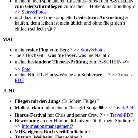
meinem noch spontaneren Entschluss direkt den
A-SCHEIN
zum Gleitschirmfliegen
zu machen – Höhenkurs! #undhop ?
>>
Story&Fotos
und dazu direkt die komplette
Gleitschirm-Ausrüstung
zu
kaufen, denn leihen ist nicht üblich und ohne fliegt sich’s
einfach schlecht 😉 ?
MAI
mein
erster Flug
vom Berg ? >>
Story&Fotos
Joe’s Hochzeit –
was ’ne Feier
, was ’ne Nacht ?
meine
bestandene Theorie-Prüfung
zum A-SCHEIN ✍️
>>
Foto
meine NICHT-Fitness-Woche am
Schliersee
… ? >>
Travel-
PDF
JUNI
Fliegen mit den Jungs
(D-Schein-Flüge) ?
Malle-Urlaub
mit meinem #bestgirl Sonja
❤️
>>
Travel-PDF
Ikarus-Festival
mit Chris und seiner Crew ? >>
Travel-PDF
Bewerbung
an der Humboldt-Universität für mein Studium ?
>>
Informationsmanagement?
VHS- eigenes Buch veröffentlichen
?
Tutzing, Weilheim, Herrsching
?