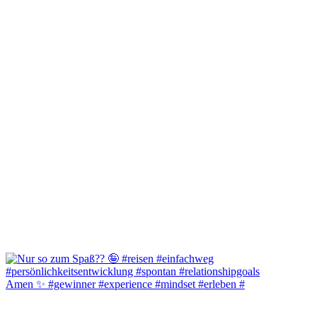
Amen ✨️ #gewinner #experience #mindset #erleben #