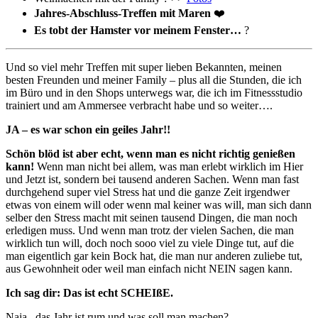
Jahres-Abschluss-Treffen mit Maren
❤️
Es tobt der Hamster vor meinem Fenster…
?
Und so viel mehr Treffen mit super lieben Bekannten, meinen
besten Freunden und meiner Family – plus all die Stunden, die ich
im Büro und in den Shops unterwegs war, die ich im Fitnessstudio
trainiert und am Ammersee verbracht habe und so weiter….
JA – es war schon ein geiles Jahr!!
Schön blöd ist aber echt, wenn man es nicht richtig genießen
kann!
Wenn man nicht bei allem, was man erlebt wirklich im Hier
und Jetzt ist, sondern bei tausend anderen Sachen. Wenn man fast
durchgehend super viel Stress hat und die ganze Zeit irgendwer
etwas von einem will oder wenn mal keiner was will, man sich dann
selber den Stress macht mit seinen tausend Dingen, die man noch
erledigen muss. Und wenn man trotz der vielen Sachen, die man
wirklich tun will, doch noch sooo viel zu viele Dinge tut, auf die
man eigentlich gar kein Bock hat, die man nur anderen zuliebe tut,
aus Gewohnheit oder weil man einfach nicht NEIN sagen kann.
Ich sag dir: Das ist echt SCHEIßE.
Naja.. das Jahr ist rum und was soll man machen?