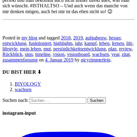
perfekt und man bekommt auch nicht immer direkt alles, was man
sich wünscht. #ISTHALTSO – Und auch wenn das manche von
mir denken mögen, auch bei mir ist das eben nicht so! 😉
Posted in
my blog
and tagged
2018
,
2019
,
aufgabenw
,
besser
,
entwicklung
,
funktioniert
,
highlights
,
jahr
,
kampf
,
leben
,
lernen
,
life
,
lifestyle
,
mein leben
,
mut
,
persönlichkeitsentwicklung
,
plan
,
review
,
Rückblick
,
sinn
,
timeline
,
vision
,
visionboard
,
wachsen
,
year
,
zitat
,
zusammenfassung
on
4. Januar 2019
by
nicyzimmerlein
.
DU BIST HIER ⬇
BIYOLOGY
wachsen
Suchen nach:
instagram-input