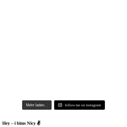
Mehr laden...
follow me on instagram
Hey – i bims Nicy ✌