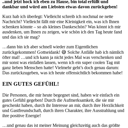
..und jetzt hock ich eben zu Hause, bin total erfüllt und
dankbar und würd am Liebsten etwas davon zurückgeben!
Kurz hab ich überlegt: Vielleicht schreib ich nochmal ne nette
Nachricht? Vielleicht fällt mir eine Kleinigkeit ein, was ich Ihnen
schenken könnte – so als kleines Dankeschön? Was könnt ich mir
ausdenken, um Ihnen zu zeigen, wie schön ich den Tag heute fand
und das ich sie mag?
…dann bin ich aber schnell wieder zum Eigentlichen
zurückgekommen! Gottseidank! 😅 Solche Anfälle hab ich nämlich
öfter mal! …und ich kann ja nicht jedes Mal was verschenken und
mir sonst was einfallen lassen, wenn ich ein super coolen Tag mit
ganz lieben Menschen hatte! Vielmehr geht’s doch genau darum:
Das zurückzugeben, was ich heute offensichtlich bekommen habe!
EIN GUTES GEFÜHL!
Die Personen, die mir heute begegnet sind, haben wir einfach ein
gutes Gefühl gegeben! Durch die Aufmerksamkeit, die sie mir
geschenkt haben, durch ihr Interesse an mir, durch ihre Herzlichkeit
und Gastfreundschaft, durch ihren Charakter, ihre Ausstrahlung und
ihre positive Energie!
…und genau das ist meiner Meinung gleichzeitig auch das größte