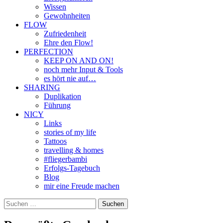
Wissen
Gewohnheiten
FLOW
Zufriedenheit
Ehre den Flow!
PERFECTION
KEEP ON AND ON!
noch mehr Input & Tools
es hört nie auf…
SHARING
Duplikation
Führung
NICY
Links
stories of my life
Tattoos
travelling & homes
#fliegerbambi
Erfolgs-Tagebuch
Blog
mir eine Freude machen
Suchen
nach: