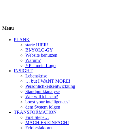
BIYOLOGY
einfach krass und krass einfach
Menu
PLANK
starte HIER!
BI-YOLO-GY
Website benutzen
Warum?
YP – mein Logo
INSIGHT
Lebenskrise
… but I WANT MORE!
Persönlichkeitsentwicklung
Standpunktanalyse
Wer will ich sein?
boost your intelligences!
dem System folgen
TRANSFORMATION
First Steps…
MACH ES EINFACH!
Erfolgsfaktoren