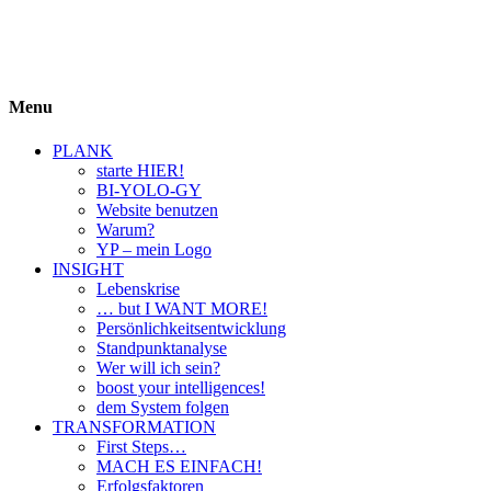
BIYOLOGY
einfach krass und krass einfach
Menu
PLANK
starte HIER!
BI-YOLO-GY
Website benutzen
Warum?
YP – mein Logo
INSIGHT
Lebenskrise
… but I WANT MORE!
Persönlichkeitsentwicklung
Standpunktanalyse
Wer will ich sein?
boost your intelligences!
dem System folgen
TRANSFORMATION
First Steps…
MACH ES EINFACH!
Erfolgsfaktoren