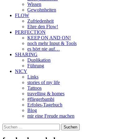
Wissen
Gewohnheiten
FLOW
Zufriedenheit
Ehre den Flow!
PERFECTION
KEEP ON AND ON!
noch mehr Input & Tools
es hört nie auf…
SHARING
Duplikation
Führung
NICY
Links
stories of my life
Tattoos
travelling & homes
#fliegerbambi
Erfolgs-Tagebuch
Blog
mir eine Freude machen
Suchen
nach: