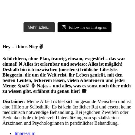
Mehr laden...
follow me on instagram
Hey – i bims Nicy ✌
Schüchtern, ohne Plan, traurig, einsam, essgestört – das war
einmal! ❌ Alles ist erlernbar und sowieso: Alles ist möglich!
Deshalb bin ich inzwischen (meistens) fröhliche Lifestyle-
Bloggerin, die um die Welt reist, ihr Leben genießt, mit den
besten Leuten, leckerem Essen, vielen Abenteuern und jeder
Menge Spaß! 🌞 Naja… und alles, was es sonst noch über mich
zu wissen gibt, erfährst du genau hier! 🙈
Disclaimer:
Meine Arbeit richtet sich an gesunde Menschen und ist
eine Hilfe zur Selbsthilfe. Es ist kein ärztlicher Rat und ersetzt keine
medizinisch notwendige Behandlung. Bei jeglichen Zweifeln oder
Bedenken hole dir jederzeit Unterstützung von spezialisierten
Ärzt:innen und Psycholog:innen in persönlicher Behandlung.
Impressum