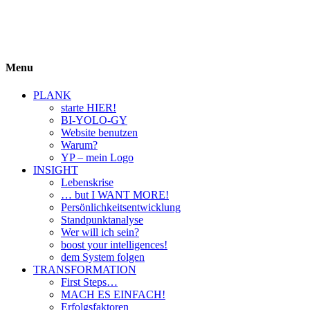
BIYOLOGY
einfach krass und krass einfach
Menu
PLANK
starte HIER!
BI-YOLO-GY
Website benutzen
Warum?
YP – mein Logo
INSIGHT
Lebenskrise
… but I WANT MORE!
Persönlichkeitsentwicklung
Standpunktanalyse
Wer will ich sein?
boost your intelligences!
dem System folgen
TRANSFORMATION
First Steps…
MACH ES EINFACH!
Erfolgsfaktoren