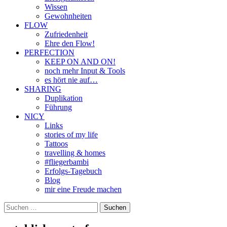
Wissen
Gewohnheiten
FLOW
Zufriedenheit
Ehre den Flow!
PERFECTION
KEEP ON AND ON!
noch mehr Input & Tools
es hört nie auf…
SHARING
Duplikation
Führung
NICY
Links
stories of my life
Tattoos
travelling & homes
#fliegerbambi
Erfolgs-Tagebuch
Blog
mir eine Freude machen
Suchen
nach: