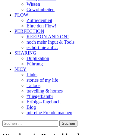
Wissen
Gewohnheiten
FLOW
Zufriedenheit
Ehre den Flow!
PERFECTION
KEEP ON AND ON!
noch mehr Input & Tools
es hört nie auf…
SHARING
Duplikation
Führung
NICY
Links
stories of my life
Tattoos
travelling & homes
#fliegerbambi
Erfolgs-Tagebuch
Blog
mir eine Freude machen
Suchen
nach: