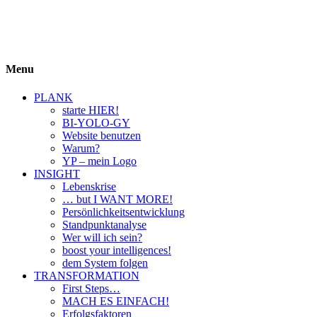
BIYOLOGY
einfach krass und krass einfach
Menu
PLANK
starte HIER!
BI-YOLO-GY
Website benutzen
Warum?
YP – mein Logo
INSIGHT
Lebenskrise
… but I WANT MORE!
Persönlichkeitsentwicklung
Standpunktanalyse
Wer will ich sein?
boost your intelligences!
dem System folgen
TRANSFORMATION
First Steps…
MACH ES EINFACH!
Erfolgsfaktoren