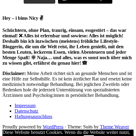
Hey – i bims Nicy ✌
Schüchtern, ohne Plan, traurig, einsam, essgestört – das war
einmal! ❌ Alles ist erlernbar und sowieso: Alles ist möglich!
Deshalb bin ich inzwischen (meistens) fröhliche Lifestyle-
Bloggerin, die um die Welt reist, ihr Leben genießt, mit den
besten Leuten, leckerem Essen, vielen Abenteuern und jeder
Menge Spaß! 🌞 Naja… und alles, was es sonst noch über mich
zu wissen gibt, erfährst du genau hier! 🙈
Disclaimer:
Meine Arbeit richtet sich an gesunde Menschen und ist
eine Hilfe zur Selbsthilfe. Es ist kein ärztlicher Rat und ersetzt keine
medizinisch notwendige Behandlung. Bei jeglichen Zweifeln oder
Bedenken hole dir jederzeit Unterstützung von spezialisierten
Ärzt:innen und Psycholog:innen in persönlicher Behandlung.
Impressum
Datenschutz
Haftungsausschluss
Proudly powered by
WordPress
·
Theme: Suits by
Theme Weaver
Diese Website benutzt Cookies. Wenn du die Website weiter nutzt,