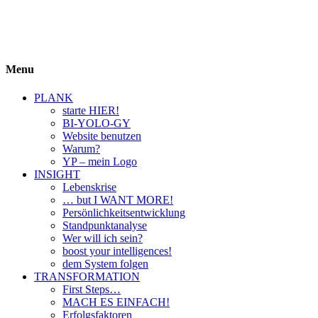
BIYOLOGY
einfach krass und krass einfach
Menu
PLANK
starte HIER!
BI-YOLO-GY
Website benutzen
Warum?
YP – mein Logo
INSIGHT
Lebenskrise
… but I WANT MORE!
Persönlichkeitsentwicklung
Standpunktanalyse
Wer will ich sein?
boost your intelligences!
dem System folgen
TRANSFORMATION
First Steps…
MACH ES EINFACH!
Erfolgsfaktoren