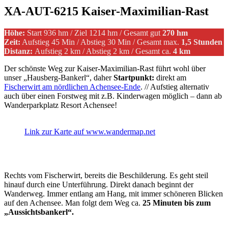
XA-AUT-6215 Kaiser-Maximilian-Rast
Höhe:
Start 936 hm / Ziel 1214 hm / Gesamt gut
270 hm
Zeit:
Aufstieg
45 Min / Abstieg 30 Min / Gesamt max.
1,5 Stunden
Distanz:
Aufstieg 2 km / Abstieg 2 km / Gesamt ca.
4 km
Der schönste Weg zur Kaiser-Maximilian-Rast führt wohl über
unser „Hausberg-Bankerl“, daher
Startpunkt:
direkt am
Fischerwirt am nördlichen Achensee-Ende
. // Aufstieg alternativ
auch über einen Forstweg mit z.B. Kinderwagen möglich – dann ab
Wanderparkplatz Resort Achensee!
Link zur Karte auf www.wandermap.net
Rechts vom Fischerwirt, bereits die Beschilderung. Es geht steil
hinauf durch eine Unterführung. Direkt danach beginnt der
Wanderweg. Immer entlang am Hang, mit immer schöneren Blicken
auf den Achensee. Man folgt dem Weg ca.
25 Minuten bis zum
„Aussichtsbankerl“.