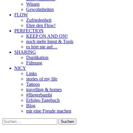
Wissen
Gewohnheiten
FLOW
Zufriedenheit
Ehre den Flow!
PERFECTION
KEEP ON AND ON!
noch mehr Input & Tools
es hört nie auf…
SHARING
Duplikation
Führung
NICY
Links
stories of my life
Tattoos
travelling & homes
#fliegerbambi
Erfolgs-Tagebuch
Blog
mir eine Freude machen
Suchen
nach: