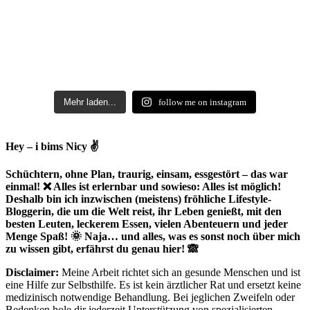
Mehr laden...
follow me on instagram
Hey – i bims Nicy ✌
Schüchtern, ohne Plan, traurig, einsam, essgestört – das war
einmal! ❌ Alles ist erlernbar und sowieso: Alles ist möglich!
Deshalb bin ich inzwischen (meistens) fröhliche Lifestyle-
Bloggerin, die um die Welt reist, ihr Leben genießt, mit den
besten Leuten, leckerem Essen, vielen Abenteuern und jeder
Menge Spaß! 🌞 Naja… und alles, was es sonst noch über mich
zu wissen gibt, erfährst du genau hier! 🙈
Disclaimer:
Meine Arbeit richtet sich an gesunde Menschen und ist
eine Hilfe zur Selbsthilfe. Es ist kein ärztlicher Rat und ersetzt keine
medizinisch notwendige Behandlung. Bei jeglichen Zweifeln oder
Bedenken hole dir jederzeit Unterstützung von spezialisierten