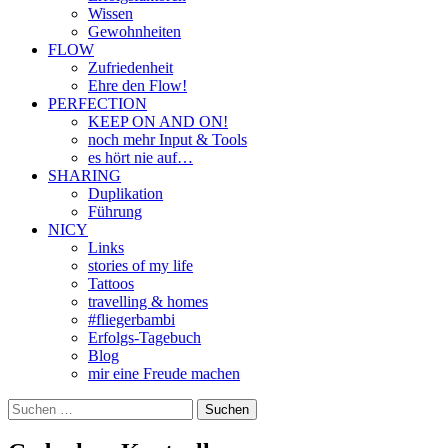
Wissen
Gewohnheiten
FLOW
Zufriedenheit
Ehre den Flow!
PERFECTION
KEEP ON AND ON!
noch mehr Input & Tools
es hört nie auf…
SHARING
Duplikation
Führung
NICY
Links
stories of my life
Tattoos
travelling & homes
#fliegerbambi
Erfolgs-Tagebuch
Blog
mir eine Freude machen
Suchen
nach: