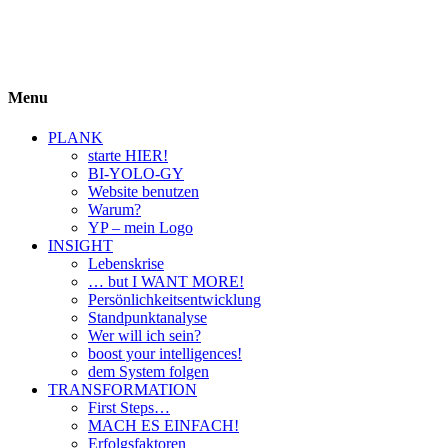
BIYOLOGY
einfach krass und krass einfach
Menu
PLANK
starte HIER!
BI-YOLO-GY
Website benutzen
Warum?
YP – mein Logo
INSIGHT
Lebenskrise
… but I WANT MORE!
Persönlichkeitsentwicklung
Standpunktanalyse
Wer will ich sein?
boost your intelligences!
dem System folgen
TRANSFORMATION
First Steps…
MACH ES EINFACH!
Erfolgsfaktoren