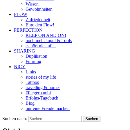
Wissen
Gewohnheiten
FLOW
Zufriedenheit
Ehre den Flow!
PERFECTION
KEEP ON AND ON!
noch mehr Input & Tools
es hört nie auf…
SHARING
Duplikation
Führung
NICY
Links
stories of my life
Tattoos
travelling & homes
#fliegerbambi
Erfolgs-Tagebuch
Blog
mir eine Freude machen
Suchen nach: