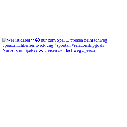
Nur so zum Spaß?? 🤪 #reisen #einfachweg #persönli