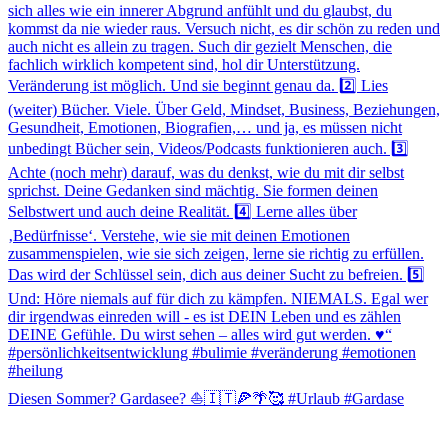
Diesen Sommer? Gardasee? ⛵️🇮🇹🍕🌴🥰 #Urlaub #Gardase