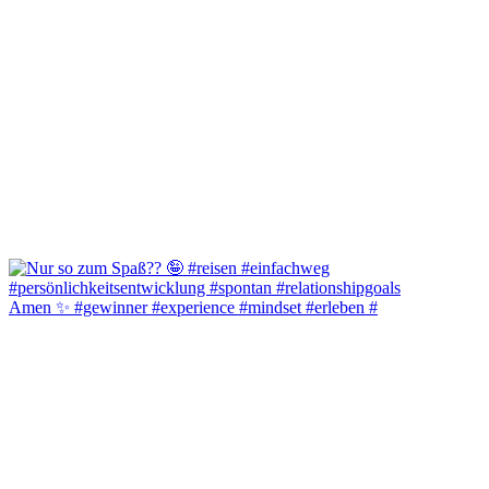
Amen ✨️ #gewinner #experience #mindset #erleben #