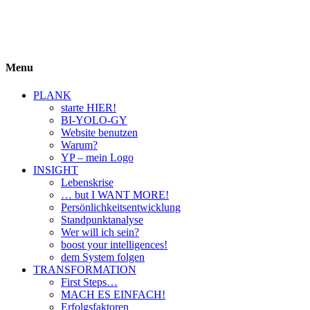
BIYOLOGY
einfach krass und krass einfach
Menu
PLANK
starte HIER!
BI-YOLO-GY
Website benutzen
Warum?
YP – mein Logo
INSIGHT
Lebenskrise
… but I WANT MORE!
Persönlichkeitsentwicklung
Standpunktanalyse
Wer will ich sein?
boost your intelligences!
dem System folgen
TRANSFORMATION
First Steps…
MACH ES EINFACH!
Erfolgsfaktoren