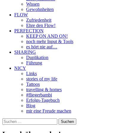
Wissen
Gewohnheiten
FLOW
Zufriedenheit
Ehre den Flow!
PERFECTION
KEEP ON AND ON!
noch mehr Input & Tools
es hört nie auf…
SHARING
Duplikation
Führung
NICY
Links
stories of my life
Tattoos
travelling & homes
#fliegerbambi
Erfolgs-Tagebuch
Blog
mir eine Freude machen
Suchen
nach: