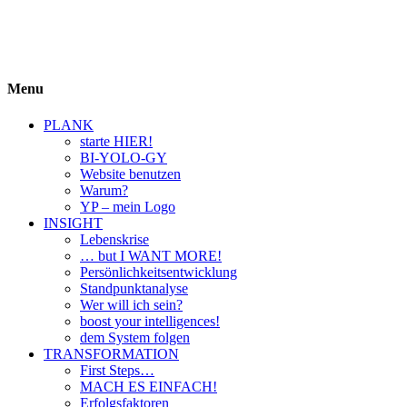
BIYOLOGY
einfach krass und krass einfach
Menu
PLANK
starte HIER!
BI-YOLO-GY
Website benutzen
Warum?
YP – mein Logo
INSIGHT
Lebenskrise
… but I WANT MORE!
Persönlichkeitsentwicklung
Standpunktanalyse
Wer will ich sein?
boost your intelligences!
dem System folgen
TRANSFORMATION
First Steps…
MACH ES EINFACH!
Erfolgsfaktoren