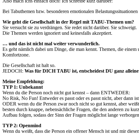
Also mach ichs einfach doch! Ich schreibe kurz darüber:
Bei Tabuthemen bzw. besonderen emotionalen Belastungssituationen zei
Wie geht die Gesellschaft in der Regel mit TABU-Themen um?
Sie versucht sie zu verdrängen. Sie redet nicht darüber. Sie schweigt.
Die Themen werden ignoriert und keinesfalls akzeptiert.
… und das ist nicht mal weiter verwunderlich.
Es geht nämlich dabei um Dinge, die man kennt. Themen, die einem u
Komfortzone.
Die Gesellschaft ist halt so.
JEDOCH:
Was für DICH TABU ist, entscheidest DU ganz allein
Meine Empfehlung:
TYP 1: Unbekannt
Wenn du die Person noch nicht gut kennst – dann ENTWEDER:
No Risk, No Fun! Entweder es passt oder es passt nicht, aber dann ist
ODER wenn du die Person zwar noch nicht so gut kennst, aber weißt, d
besten durch knappe, nebensächliche Fragen, die den anderen zu kurz
Aufbau folgen, sodass der Sinn der Fragen möglichst lange verborgen 
TYP 2: Openmind
Wenn du weißt, dass die Person ein offener Mensch ist und mir diesem