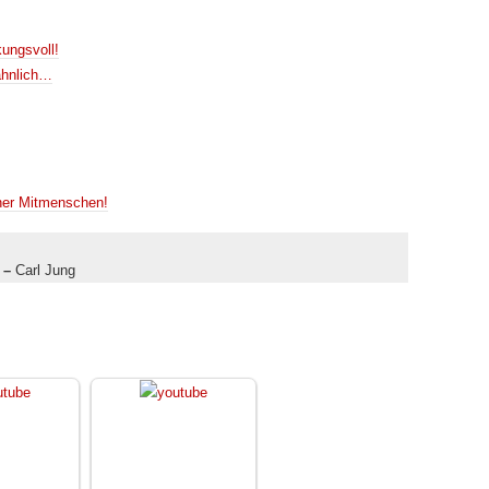
ungsvoll!
ähnlich…
ner Mitmenschen!
 –
Carl Jung