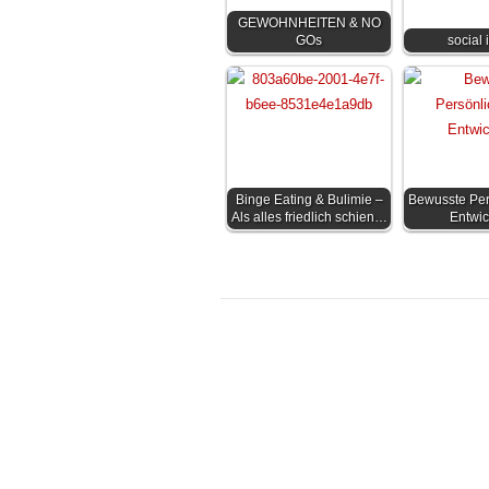
GEWOHNHEITEN & NO
GOs
social 
Binge Eating & Bulimie –
Bewusste Pers
Als alles friedlich schien…
Entwic