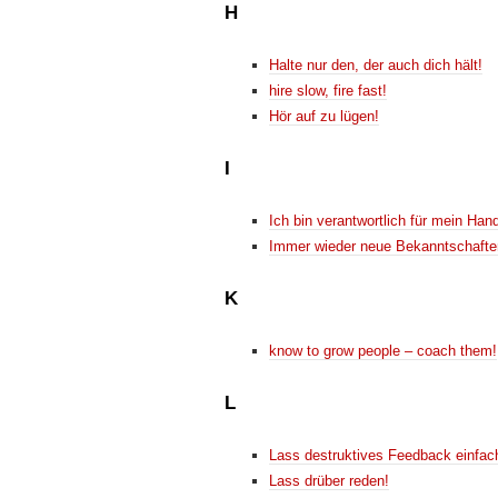
H
Halte nur den, der auch dich hält!
hire slow, fire fast!
Hör auf zu lügen!
I
Ich bin verantwortlich für mein Han
Immer wieder neue Bekanntschafte
K
know to grow people – coach them!
L
Lass destruktives Feedback einfac
Lass drüber reden!