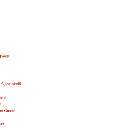
NDER!
 Sinne sind!!
nen!
!
ne Grund!
eit!