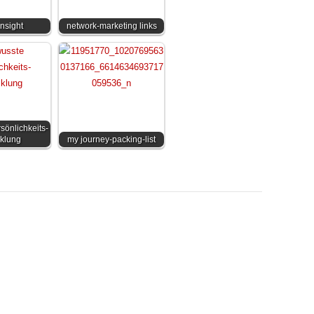
insight
network-marketing links
önlichkeits-
klung
my journey-packing-list