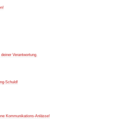
en!
 deiner Verantwortung.
ing-Schuld!
dene Kommunikations-Anlässe!