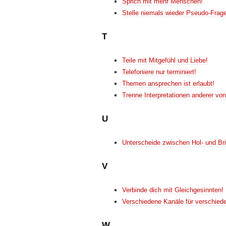
Sprich mit mehr Menschen!
Stelle niemals wieder Pseudo-Frag
T
Teile mit Mitgefühl und Liebe!
Telefoniere nur terminiert!
Themen ansprechen ist erlaubt!
Trenne Interpretationen anderer von
U
Unterscheide zwischen Hol- und Br
V
Verbinde dich mit Gleichgesinnten!
Verschiedene Kanäle für verschie
W