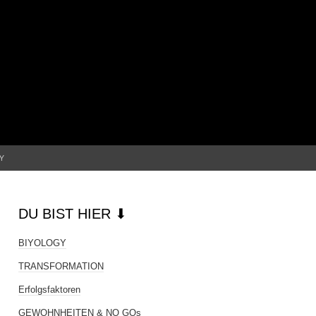
Suchen
Y
nach:
DU BIST HIER ⬇
BIYOLOGY
TRANSFORMATION
Erfolgsfaktoren
GEWOHNHEITEN & NO GOs