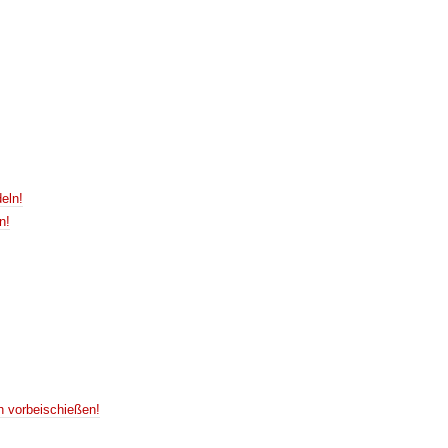
deln!
n!
h vorbeischießen!