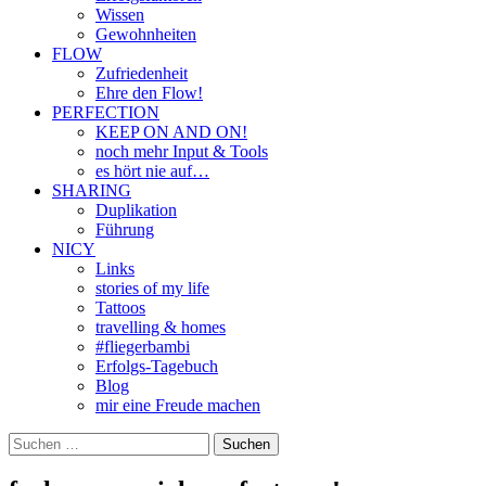
Wissen
Gewohnheiten
FLOW
Zufriedenheit
Ehre den Flow!
PERFECTION
KEEP ON AND ON!
noch mehr Input & Tools
es hört nie auf…
SHARING
Duplikation
Führung
NICY
Links
stories of my life
Tattoos
travelling & homes
#fliegerbambi
Erfolgs-Tagebuch
Blog
mir eine Freude machen
Suchen
nach: