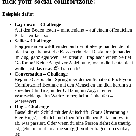
fuck your social comfortzone!
Beispiele dafür:
Lay down – Challenge
Auf den Boden legen – minutenlang – auf einem öffentlichen
Platz – einfach so.
Selfie – Challenge
Frag jemanden wildfremden auf der Straße, jemanden den du
nicht so gut kennst, die Kassiererin, den Busfahrer, jemanden
im Zug, ganz egal wer – sei kreativ – frag nach einem Selfie!
Go for no! Keine Angst vor Ablehnung, wenn die Leute nicht
wollen, ist das okay 😉 Trau dich!
Conversation – Challenge
Beginne Gespräche! Spring über deinen Schatten! Fuck your
Comfortzone! Beginne mit den Menschen um dich herum zu
sprechen! Im Bus, in der U-Bahn, im Zug, in einer
Warteschlange, im Wartezimmer, beim Einkaufen –
whereever!
Hug – Challenge
Bastel dir ein Schild mit der Aufschrift ‚Gratis Umarmung /
Free Hugs‘, stell dich auf einen öffentlichen Platz und warte
ab, was passiert. Oder wenn du eine Person siehst die traurig
ist, gehe hin und umarme sie (ggf. vorher fragen, ob es okay
ist).