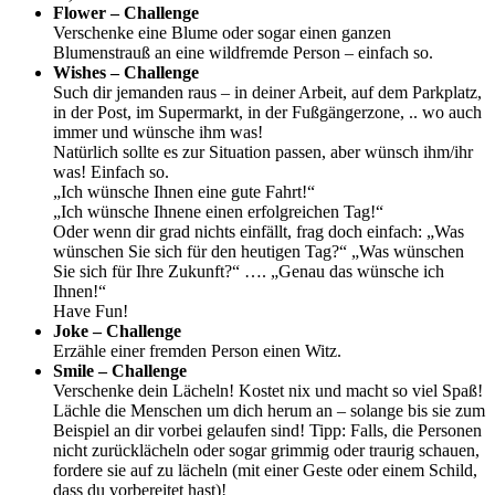
Flower – Challenge
Verschenke eine Blume oder sogar einen ganzen
Blumenstrauß an eine wildfremde Person – einfach so.
Wishes – Challenge
Such dir jemanden raus – in deiner Arbeit, auf dem Parkplatz,
in der Post, im Supermarkt, in der Fußgängerzone, .. wo auch
immer und wünsche ihm was!
Natürlich sollte es zur Situation passen, aber wünsch ihm/ihr
was! Einfach so.
„Ich wünsche Ihnen eine gute Fahrt!“
„Ich wünsche Ihnene einen erfolgreichen Tag!“
Oder wenn dir grad nichts einfällt, frag doch einfach: „Was
wünschen Sie sich für den heutigen Tag?“ „Was wünschen
Sie sich für Ihre Zukunft?“ …. „Genau das wünsche ich
Ihnen!“
Have Fun!
Joke – Challenge
Erzähle einer fremden Person einen Witz.
Smile – Challenge
Verschenke dein Lächeln! Kostet nix und macht so viel Spaß!
Lächle die Menschen um dich herum an – solange bis sie zum
Beispiel an dir vorbei gelaufen sind! Tipp: Falls, die Personen
nicht zurücklächeln oder sogar grimmig oder traurig schauen,
fordere sie auf zu lächeln (mit einer Geste oder einem Schild,
dass du vorbereitet hast)!