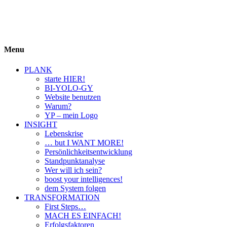
BIYOLOGY
einfach krass und krass einfach
Menu
PLANK
starte HIER!
BI-YOLO-GY
Website benutzen
Warum?
YP – mein Logo
INSIGHT
Lebenskrise
… but I WANT MORE!
Persönlichkeitsentwicklung
Standpunktanalyse
Wer will ich sein?
boost your intelligences!
dem System folgen
TRANSFORMATION
First Steps…
MACH ES EINFACH!
Erfolgsfaktoren