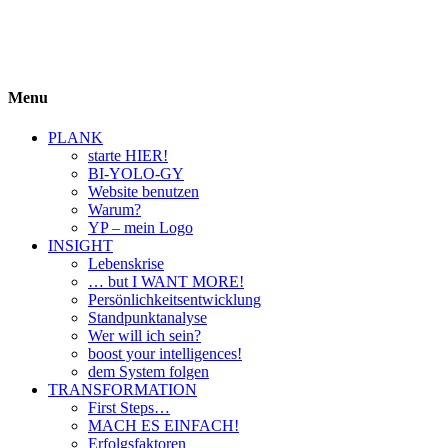
BIYOLOGY
einfach krass und krass einfach
Menu
PLANK
starte HIER!
BI-YOLO-GY
Website benutzen
Warum?
YP – mein Logo
INSIGHT
Lebenskrise
… but I WANT MORE!
Persönlichkeitsentwicklung
Standpunktanalyse
Wer will ich sein?
boost your intelligences!
dem System folgen
TRANSFORMATION
First Steps…
MACH ES EINFACH!
Erfolgsfaktoren