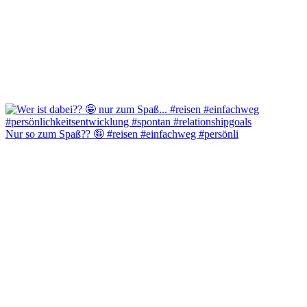
Nur so zum Spaß?? 🤪 #reisen #einfachweg #persönli