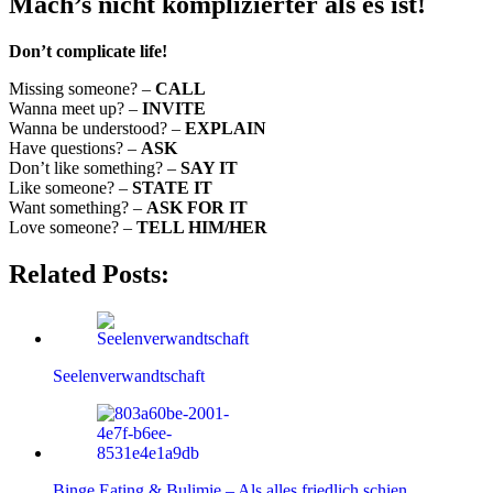
Mach’s nicht komplizierter als es ist!
Don’t complicate life!
Missing someone? –
CALL
Wanna meet up? –
INVITE
Wanna be understood? –
EXPLAIN
Have questions? –
ASK
Don’t like something? –
SAY IT
Like someone? –
STATE IT
Want something? –
ASK FOR IT
Love someone? –
TELL HIM/HER
Related Posts:
Seelenverwandtschaft
Binge Eating & Bulimie – Als alles friedlich schien…