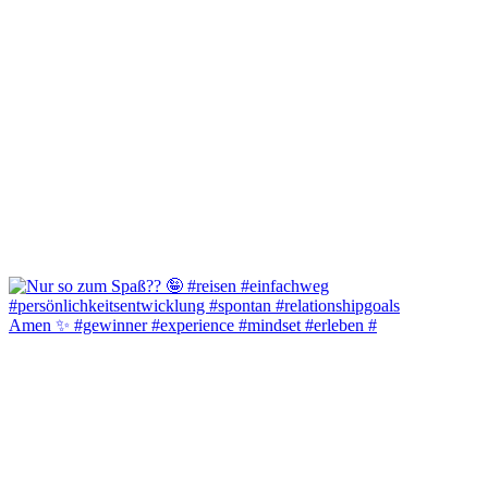
Amen ✨️ #gewinner #experience #mindset #erleben #