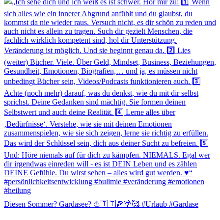
Diesen Sommer? Gardasee? ⛵️🇮🇹🍕🌴🥰 #Urlaub #Gardase