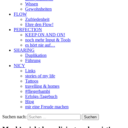
Wissen
Gewohnheiten
FLOW
Zufriedenheit
Ehre den Flow!
PERFECTION
KEEP ON AND ON!
noch mehr Input & Tools
es hört nie auf…
SHARING
Duplikation
Führung
NICY
Links
stories of my life
Tattoos
travelling & homes
#fliegerbambi
Erfolgs-Tagebuch
Blog
mir eine Freude machen
Suchen nach: