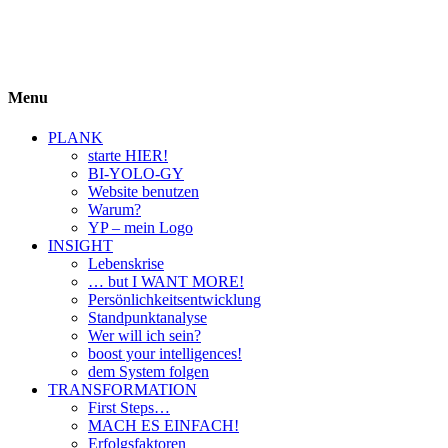
BIYOLOGY
einfach krass und krass einfach
Menu
PLANK
starte HIER!
BI-YOLO-GY
Website benutzen
Warum?
YP – mein Logo
INSIGHT
Lebenskrise
… but I WANT MORE!
Persönlichkeitsentwicklung
Standpunktanalyse
Wer will ich sein?
boost your intelligences!
dem System folgen
TRANSFORMATION
First Steps…
MACH ES EINFACH!
Erfolgsfaktoren