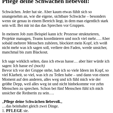
Pflege deine Schwächen liebevoll!
Schwächen. Jeder hat sie. Aber kaum etwas fühlt sich so
unangenehm an, wie die eigene, sichtbare Schwäche – besonders
wenn sie genau in einem Bereich liegt, in dem man eigentlich stark
sein will. Bei mir ist das das Sprechen vor Gruppen.
In meinem Job zum Beispiel kann ich: Prozesse strukturieren,
Projekte managen, Teams koordinieren und noch viel mehr…. Aber
sobald mehrere Menschen zuhören, blockiert mein Kopf, ich weiß
nicht mehr was ich sagen soll, verliere den Faden, werde unsicher,
manchmal bis zum Blackout.
Ich sage wirklich selten, dass ich etwas hasse… aber hier würde ich
sagen: Ich hasse es!
(noch)
Bevor ich vor der Gruppe stehe, hab ich so viele Ideen im Kopf, so
viel Klarheit, so viel, was ich zu Teilen habe – und dann von einem
Moment auf den anderen, alles weg und ich fühl mich wie der
größte Depp, weil alles weg ist und nicht hinbekomme vor zehn
Menschen zu sprechen. Schon bei fünf Menschen fühl ich mich
unsicher die Rednerin zu sein….
„
Pflege deine Schwächen liebevoll.
„
…das beinhaltet gleich zwei Dinge.
1.
PFLEGE
sie.