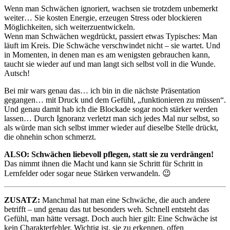
Wenn man Schwächen ignoriert, wachsen sie trotzdem unbemerkt
weiter… Sie kosten Energie, erzeugen Stress oder blockieren
Möglichkeiten, sich weiterzuentwickeln.
Wenn man Schwächen wegdrückt, passiert etwas Typisches: Man
läuft im Kreis. Die Schwäche verschwindet nicht – sie wartet. Und
in Momenten, in denen man es am wenigsten gebrauchen kann,
taucht sie wieder auf und man langt sich selbst voll in die Wunde.
Autsch!
Bei mir wars genau das… ich bin in die nächste Präsentation
gegangen… mit Druck und dem Gefühl, „funktionieren zu müssen“.
Und genau damit hab ich die Blockade sogar noch stärker werden
lassen… Durch Ignoranz verletzt man sich jedes Mal nur selbst, so
als würde man sich selbst immer wieder auf dieselbe Stelle drückt,
die ohnehin schon schmerzt.
ALSO: Schwächen liebevoll pflegen, statt sie zu verdrängen!
Das nimmt ihnen die Macht und kann sie Schritt für Schritt in
Lernfelder oder sogar neue Stärken verwandeln. 😉
ZUSATZ:
Manchmal hat man eine Schwäche, die auch andere
betrifft – und genau das tut besonders weh. Schnell entsteht das
Gefühl, man hätte versagt. Doch auch hier gilt: Eine Schwäche ist
kein Charakterfehler. Wichtig ist, sie zu erkennen, offen