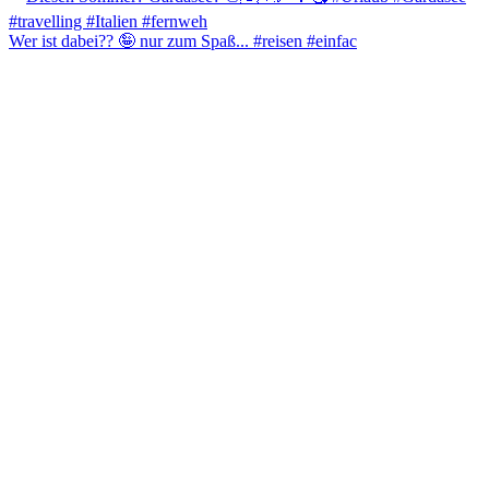
Wer ist dabei?? 🤪 nur zum Spaß... #reisen #einfac