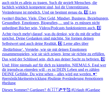
Diesen Sommer? Gardasee? ⛵️🇮🇹🍕🌴🥰 #Urlaub #Gardase