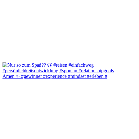
Amen ✨️ #gewinner #experience #mindset #erleben #