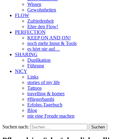
Wissen
Gewohnheiten
FLOW
Zufriedenheit
Ehre den Flow!
PERFECTION
KEEP ON AND ON!
noch mehr Input & Tools
es hört nie auf…
SHARING
Duplikation
Führung
NICY
Links
stories of my life
Tattoos
travelling & homes
#fliegerbambi
Erfolgs-Tagebuch
Blog
mir eine Freude machen
Suchen nach: