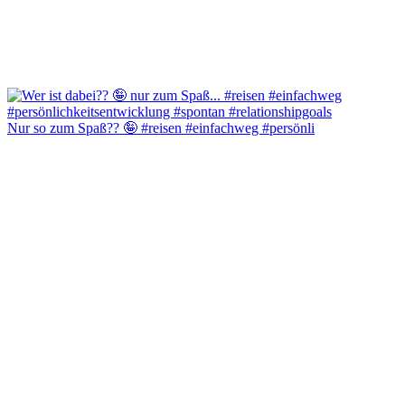
Nur so zum Spaß?? 🤪 #reisen #einfachweg #persönli