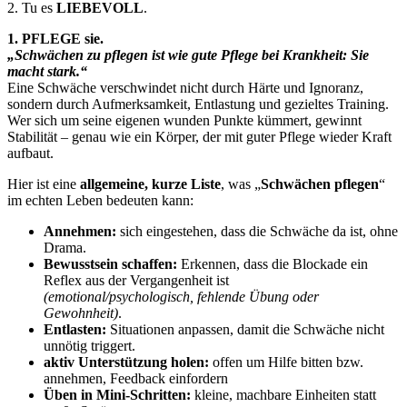
2. Tu es
LIEBEVOLL
.
1. PFLEGE sie.
„Schwächen zu pflegen ist wie gute Pflege bei Krankheit: Sie
macht stark.“
Eine Schwäche verschwindet nicht durch Härte und Ignoranz,
sondern durch Aufmerksamkeit, Entlastung und gezieltes Training.
Wer sich um seine eigenen wunden Punkte kümmert, gewinnt
Stabilität – genau wie ein Körper, der mit guter Pflege wieder Kraft
aufbaut.
Hier ist eine
allgemeine, kurze Liste
, was „
Schwächen pflegen
“
im echten Leben bedeuten kann:
Annehmen:
sich eingestehen, dass die Schwäche da ist, ohne
Drama.
Bewusstsein schaffen:
Erkennen, dass die Blockade ein
Reflex aus der Vergangenheit ist
(emotional/psychologisch, fehlende Übung oder
Gewohnheit)
.
Entlasten:
Situationen anpassen, damit die Schwäche nicht
unnötig triggert.
aktiv Unterstützung holen:
offen um Hilfe bitten bzw.
annehmen, Feedback einfordern
Üben in Mini-Schritten:
kleine, machbare Einheiten statt