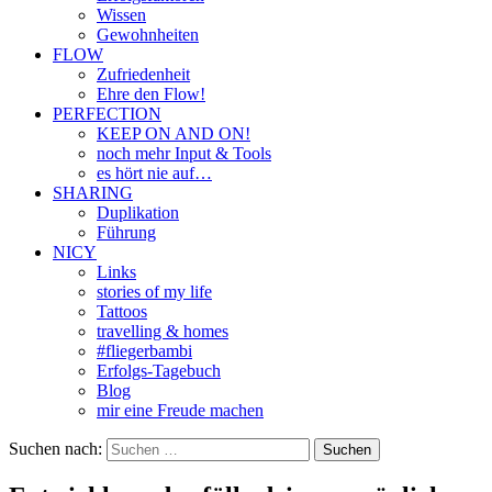
Wissen
Gewohnheiten
FLOW
Zufriedenheit
Ehre den Flow!
PERFECTION
KEEP ON AND ON!
noch mehr Input & Tools
es hört nie auf…
SHARING
Duplikation
Führung
NICY
Links
stories of my life
Tattoos
travelling & homes
#fliegerbambi
Erfolgs-Tagebuch
Blog
mir eine Freude machen
Suchen nach: