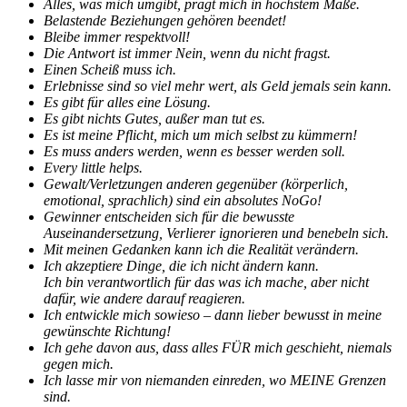
Alles, was mich umgibt, prägt mich in höchstem Maße.
Belastende Beziehungen gehören beendet!
Bleibe immer respektvoll!
Die Antwort ist immer Nein, wenn du nicht fragst.
Einen Scheiß muss ich.
Erlebnisse sind so viel mehr wert, als Geld jemals sein kann.
Es gibt für alles eine Lösung.
Es gibt nichts Gutes, außer man tut es.
Es ist meine Pflicht, mich um mich selbst zu kümmern!
Es muss anders werden, wenn es besser werden soll.
Every little helps.
Gewalt/Verletzungen anderen gegenüber (körperlich,
emotional, sprachlich) sind ein absolutes NoGo!
Gewinner entscheiden sich für die bewusste
Auseinandersetzung, Verlierer ignorieren und benebeln sich.
Mit meinen Gedanken kann ich die Realität verändern.
Ich akzeptiere Dinge, die ich nicht ändern kann.
Ich bin verantwortlich für das was ich mache, aber nicht
dafür, wie andere darauf reagieren.
Ich entwickle mich sowieso – dann lieber bewusst in meine
gewünschte Richtung!
Ich gehe davon aus, dass alles FÜR mich geschieht, niemals
gegen mich.
Ich lasse mir von niemanden einreden, wo MEINE Grenzen
sind.