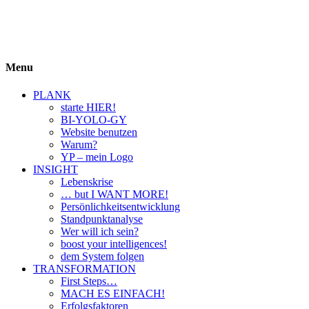
BIYOLOGY
einfach krass und krass einfach
Menu
PLANK
starte HIER!
BI-YOLO-GY
Website benutzen
Warum?
YP – mein Logo
INSIGHT
Lebenskrise
… but I WANT MORE!
Persönlichkeitsentwicklung
Standpunktanalyse
Wer will ich sein?
boost your intelligences!
dem System folgen
TRANSFORMATION
First Steps…
MACH ES EINFACH!
Erfolgsfaktoren