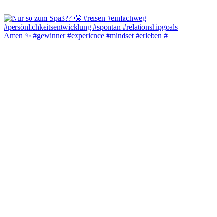
Amen ✨️ #gewinner #experience #mindset #erleben #