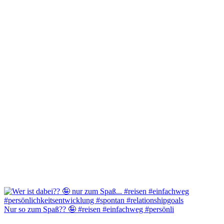
Nur so zum Spaß?? 🤪 #reisen #einfachweg #persönli