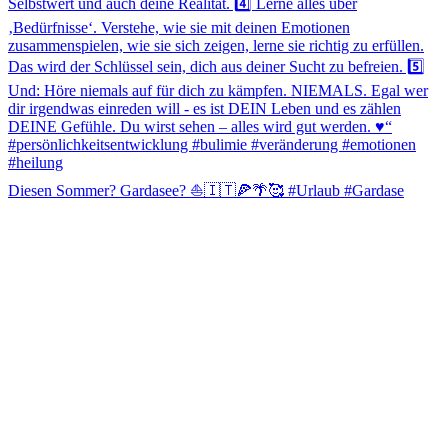
Diesen Sommer? Gardasee? ⛵️🇮🇹🍕🌴🥰 #Urlaub #Gardase