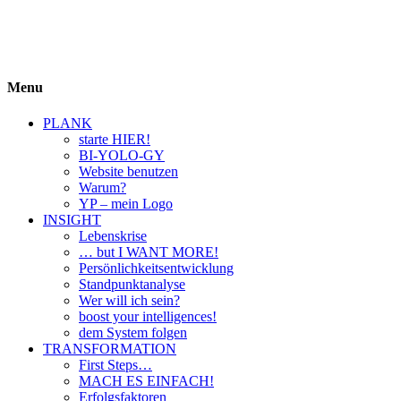
BIYOLOGY
einfach krass und krass einfach
Menu
PLANK
starte HIER!
BI-YOLO-GY
Website benutzen
Warum?
YP – mein Logo
INSIGHT
Lebenskrise
… but I WANT MORE!
Persönlichkeitsentwicklung
Standpunktanalyse
Wer will ich sein?
boost your intelligences!
dem System folgen
TRANSFORMATION
First Steps…
MACH ES EINFACH!
Erfolgsfaktoren