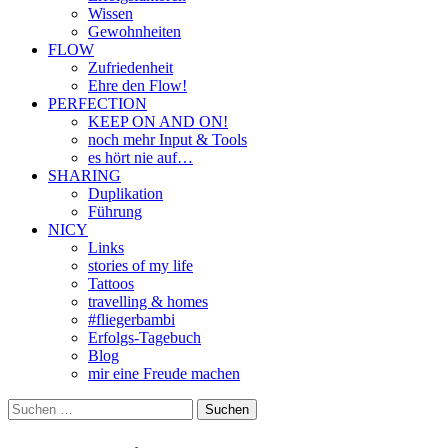
Wissen
Gewohnheiten
FLOW
Zufriedenheit
Ehre den Flow!
PERFECTION
KEEP ON AND ON!
noch mehr Input & Tools
es hört nie auf…
SHARING
Duplikation
Führung
NICY
Links
stories of my life
Tattoos
travelling & homes
#fliegerbambi
Erfolgs-Tagebuch
Blog
mir eine Freude machen
Suchen
nach: