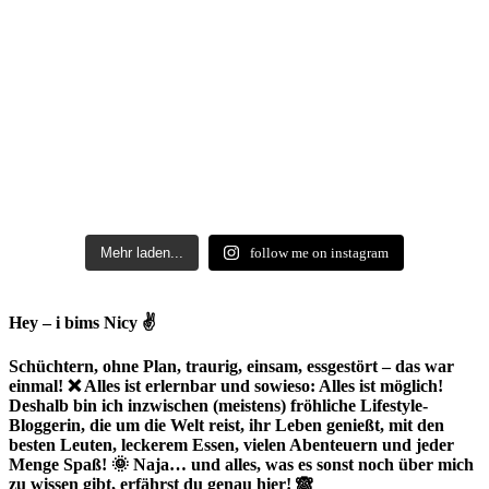
Mehr laden...
follow me on instagram
Hey – i bims Nicy ✌
Schüchtern, ohne Plan, traurig, einsam, essgestört – das war
einmal! ❌ Alles ist erlernbar und sowieso: Alles ist möglich!
Deshalb bin ich inzwischen (meistens) fröhliche Lifestyle-
Bloggerin, die um die Welt reist, ihr Leben genießt, mit den
besten Leuten, leckerem Essen, vielen Abenteuern und jeder
Menge Spaß! 🌞 Naja… und alles, was es sonst noch über mich
zu wissen gibt, erfährst du genau hier! 🙈