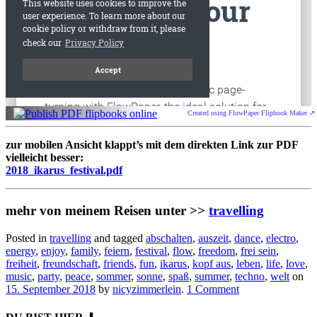
Created using FlowPaper Flipbook Maker ↗
zur mobilen Ansicht klappt’s mit dem direkten Link zur PDF
vielleicht besser:
2018_ikarus_festival.pdf
mehr von meinem Reisen unter >>
travelling
Posted in
travelling
and tagged
abschalten
,
auszeit
,
dance
,
electro
,
energy
,
enjoy
,
family
,
feiern
,
festival
,
flow
,
freedom
,
frei sein
,
freiheit
,
freundschaft
,
friends
,
fun
,
ikarus
,
kopf aus
,
leben
,
life
,
love
,
music
,
party
,
peace
,
sommer
,
sonne
,
spaß
,
summer
,
techno
,
welt
on
15. September 2018
by
nicyzimmerlein
.
1 Comment