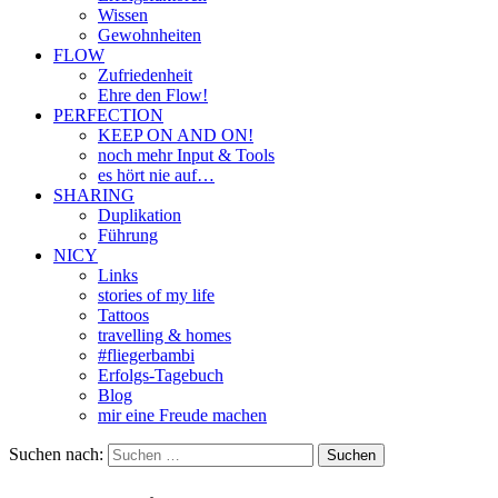
Wissen
Gewohnheiten
FLOW
Zufriedenheit
Ehre den Flow!
PERFECTION
KEEP ON AND ON!
noch mehr Input & Tools
es hört nie auf…
SHARING
Duplikation
Führung
NICY
Links
stories of my life
Tattoos
travelling & homes
#fliegerbambi
Erfolgs-Tagebuch
Blog
mir eine Freude machen
Suchen nach: