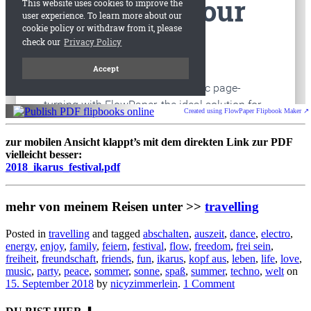
Created using FlowPaper Flipbook Maker ↗
zur mobilen Ansicht klappt’s mit dem direkten Link zur PDF
vielleicht besser:
2018_ikarus_festival.pdf
mehr von meinem Reisen unter >>
travelling
Posted in
travelling
and tagged
abschalten
,
auszeit
,
dance
,
electro
,
energy
,
enjoy
,
family
,
feiern
,
festival
,
flow
,
freedom
,
frei sein
,
freiheit
,
freundschaft
,
friends
,
fun
,
ikarus
,
kopf aus
,
leben
,
life
,
love
,
music
,
party
,
peace
,
sommer
,
sonne
,
spaß
,
summer
,
techno
,
welt
on
15. September 2018
by
nicyzimmerlein
.
1 Comment