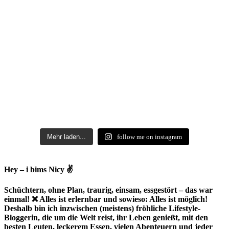
Mehr laden...
follow me on instagram
Hey – i bims Nicy ✌
Schüchtern, ohne Plan, traurig, einsam, essgestört – das war
einmal! ❌ Alles ist erlernbar und sowieso: Alles ist möglich!
Deshalb bin ich inzwischen (meistens) fröhliche Lifestyle-
Bloggerin, die um die Welt reist, ihr Leben genießt, mit den
besten Leuten, leckerem Essen, vielen Abenteuern und jeder