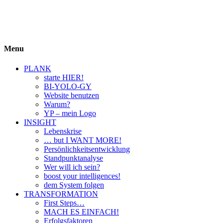
BIYOLOGY
einfach krass und krass einfach
Menu
PLANK
starte HIER!
BI-YOLO-GY
Website benutzen
Warum?
YP – mein Logo
INSIGHT
Lebenskrise
… but I WANT MORE!
Persönlichkeitsentwicklung
Standpunktanalyse
Wer will ich sein?
boost your intelligences!
dem System folgen
TRANSFORMATION
First Steps…
MACH ES EINFACH!
Erfolgsfaktoren