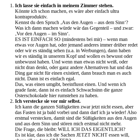
Ich lasse sie einfach in meinem Zimmer stehen.
Könnte ich schon machen, es wäre aber einfach ultra
kontraproduktiv.
Kennst du den Spruch ‚Aus den Augen – aus dem Sinn‘?
Was ich dann machen würde wär das Gegenteil – und zwar:
‚Vor den Augen – im Sinn‘.
ES IST EINFACH SO (mindestens bei mir) – wenn man
etwas vor Augen hat, oder jemand anderes immer drüber redet
oder wir es ständig sehen (u.a. in Werbungen), dann haben
wir es ständig in unserem Kopf und wollen es bewusst oder
unbewusst haben. Und wenn man etwas nicht weiß, oder
nicht dran denkt, oder ganz andere Alternativen hat und das
Ding gar nicht für einen existiert, dann brauch man es auch
nicht. Dann ist es einfach egal.
Das, was einen umgibt, beeinflusst einen. Und wenn ich
grade faste, dann ist es einfach Schwachsinn die ganze
Osterschokolade hier rumstehen zu haben.
Ich verstecke sie vor mir selbst.
Ich kann die ganzen Süßigkeiten zwar jetzt nicht essen, aber
das Fasten ist ja bald vorbei und dann darf ich ja wieder! Also
erstmal verstecken, damit sind die Süßigkeiten aus den Augen
und aus dem Sinn und stören mich erstmal nicht mehr.
Die Frage, die bleibt: WILL ICH DAS EIGENTLICH?
Es ist klar, dass ich die Sachen JETZT NICHT essen will,