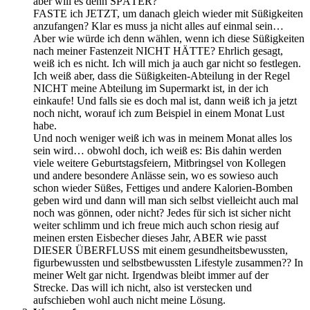
aber will es denn SPÄTER?
FASTE ich JETZT, um danach gleich wieder mit Süßigkeiten
anzufangen? Klar es muss ja nicht alles auf einmal sein…
Aber wie würde ich denn wählen, wenn ich diese Süßigkeiten
nach meiner Fastenzeit NICHT HÄTTE? Ehrlich gesagt,
weiß ich es nicht. Ich will mich ja auch gar nicht so festlegen.
Ich weiß aber, dass die Süßigkeiten-Abteilung in der Regel
NICHT meine Abteilung im Supermarkt ist, in der ich
einkaufe! Und falls sie es doch mal ist, dann weiß ich ja jetzt
noch nicht, worauf ich zum Beispiel in einem Monat Lust
habe.
Und noch weniger weiß ich was in meinem Monat alles los
sein wird… obwohl doch, ich weiß es: Bis dahin werden
viele weitere Geburtstagsfeiern, Mitbringsel von Kollegen
und andere besondere Anlässe sein, wo es sowieso auch
schon wieder Süßes, Fettiges und andere Kalorien-Bomben
geben wird und dann will man sich selbst vielleicht auch mal
noch was gönnen, oder nicht? Jedes für sich ist sicher nicht
weiter schlimm und ich freue mich auch schon riesig auf
meinen ersten Eisbecher dieses Jahr, ABER wie passt
DIESER ÜBERFLUSS mit einem gesundheitsbewussten,
figurbewussten und selbstbewussten Lifestyle zusammen?? In
meiner Welt gar nicht. Irgendwas bleibt immer auf der
Strecke. Das will ich nicht, also ist verstecken und
aufschieben wohl auch nicht meine Lösung.