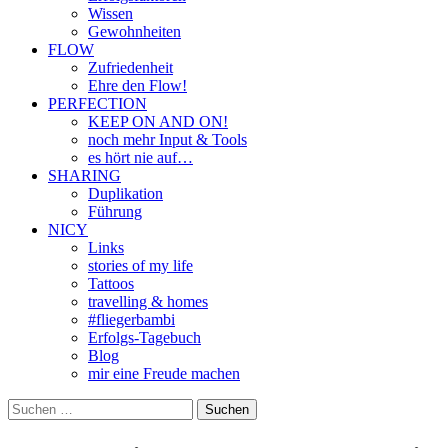
Wissen
Gewohnheiten
FLOW
Zufriedenheit
Ehre den Flow!
PERFECTION
KEEP ON AND ON!
noch mehr Input & Tools
es hört nie auf…
SHARING
Duplikation
Führung
NICY
Links
stories of my life
Tattoos
travelling & homes
#fliegerbambi
Erfolgs-Tagebuch
Blog
mir eine Freude machen
Suchen
nach: