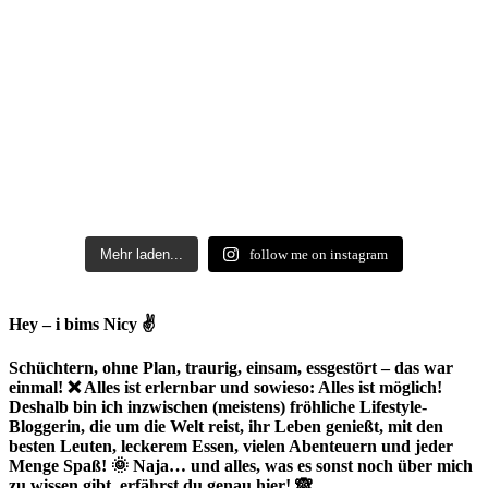
Mehr laden...
follow me on instagram
Hey – i bims Nicy ✌
Schüchtern, ohne Plan, traurig, einsam, essgestört – das war
einmal! ❌ Alles ist erlernbar und sowieso: Alles ist möglich!
Deshalb bin ich inzwischen (meistens) fröhliche Lifestyle-
Bloggerin, die um die Welt reist, ihr Leben genießt, mit den
besten Leuten, leckerem Essen, vielen Abenteuern und jeder
Menge Spaß! 🌞 Naja… und alles, was es sonst noch über mich
zu wissen gibt, erfährst du genau hier! 🙈