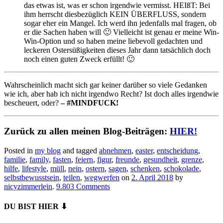
das etwas ist, was er schon irgendwie vermisst. HEIßT: Bei
ihm herrscht diesbezüglich KEIN ÜBERFLUSS, sondern
sogar eher ein Mangel. Ich werd ihn jedenfalls mal fragen, ob
er die Sachen haben will 🙂 Vielleicht ist genau er meine Win-
Win-Option und so haben meine liebevoll gedachten und
leckeren Ostersüßigkeiten dieses Jahr dann tatsächlich doch
noch einen guten Zweck erfüllt! 🙂
Wahrscheinlich macht sich gar keiner darüber so viele Gedanken
wie ich, aber hab ich nicht irgendwo Recht? Ist doch alles irgendwie
bescheuert, oder?
– #MINDFUCK!
Zurück zu allen meinen Blog-Beiträgen:
HIER!
Posted in
my blog
and tagged
abnehmen
,
easter
,
entscheidung
,
familie
,
family
,
fasten
,
feiern
,
figur
,
freunde
,
gesundheit
,
grenze
,
hilfe
,
lifestyle
,
müll
,
nein
,
ostern
,
sagen
,
schenken
,
schokolade
,
selbstbewusstsein
,
teilen
,
wegwerfen
on
2. April 2018
by
nicyzimmerlein
.
9.803 Comments
DU BIST HIER ⬇