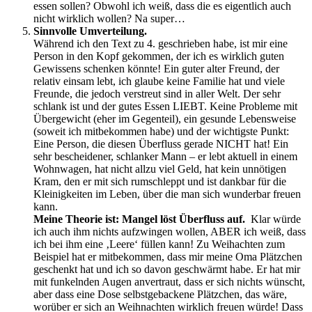
essen sollen? Obwohl ich weiß, dass die es eigentlich auch
nicht wirklich wollen? Na super…
Sinnvolle Umverteilung.
Während ich den Text zu 4. geschrieben habe, ist mir eine
Person in den Kopf gekommen, der ich es wirklich guten
Gewissens schenken könnte! Ein guter alter Freund, der
relativ einsam lebt, ich glaube keine Familie hat und viele
Freunde, die jedoch verstreut sind in aller Welt. Der sehr
schlank ist und der gutes Essen LIEBT. Keine Probleme mit
Übergewicht (eher im Gegenteil), ein gesunde Lebensweise
(soweit ich mitbekommen habe) und der wichtigste Punkt:
Eine Person, die diesen Überfluss gerade NICHT hat! Ein
sehr bescheidener, schlanker Mann – er lebt aktuell in einem
Wohnwagen, hat nicht allzu viel Geld, hat kein unnötigen
Kram, den er mit sich rumschleppt und ist dankbar für die
Kleinigkeiten im Leben, über die man sich wunderbar freuen
kann.
Meine Theorie ist: Mangel löst Überfluss auf.
Klar würde
ich auch ihm nichts aufzwingen wollen, ABER ich weiß, dass
ich bei ihm eine ‚Leere‘ füllen kann! Zu Weihachten zum
Beispiel hat er mitbekommen, dass mir meine Oma Plätzchen
geschenkt hat und ich so davon geschwärmt habe. Er hat mir
mit funkelnden Augen anvertraut, dass er sich nichts wünscht,
aber dass eine Dose selbstgebackene Plätzchen, das wäre,
worüber er sich an Weihnachten wirklich freuen würde! Dass