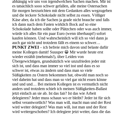
abhängig wir uns von irgendwelchen Sachen machen. Mir ist
es tatsächlich sooo schwer gefallen, alle meine Ostersachen
für morgen herzurichten mit dem Gedanken alles wegzugeben
und die leckere Schokolade nicht selbst zu essen. Völliger
Käse aber, da ich die Sachen ja grade nicht brauche und falls
ich dann nach dem Fasten wirklich Bock auf so eine
Schokolade haben sollte oder Plätzchen oder was auch immer,
würde ich alles für ein paar Euro (wenn überhaupt!) sofort
kaufen können. Und wahrscheinlich will ich so viel dann ja
auch gar nicht und trotzdem fällt es einem so schwer…
PUNKT ZWEI
– ich befreie mich davon und belaste dafür
meine Kollegen damit! Suuuper 😀 Mir wurde heute erst
wieder erzählt (mehrmals!), über Leiden von
Übergewichtigen, grundsätzlich wie unzufrieden jeder mit
sich ist, und dass man immer so viel isst und dass es so
schwer ist, etwas zu ändern und dass man so viele
Süßigkeiten zu Ostern bekommen hat, obwohl man noch so
viel daheim hat und dass man so viel gar nicht essen könne
und und und… Bei meinen Kollegen ist es vermutlich nicht
anders und trotzdem schieb ich meinen Süßigkeiten-Ballast
jetzt einfach an sie ab. Ist das fair? Ist das wie Arbeit
delegieren? Jeder muss schaun wo er bleibt? Jeder ist für sich
selbst verantwortlich? Was man will, macht man und der Rest
wird weiter delegiert? Was man will, isst man und der Rest
wird weitergeschoben? Ich delegiere jetzt weiter, dass die das