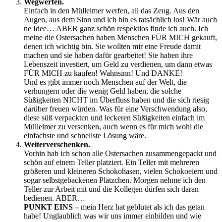
Wegwerfen.
Einfach in den Mülleimer werfen, all das Zeug. Aus den
Augen, aus dem Sinn und ich bin es tatsächlich los! Wär auch
ne Idee… ABER ganz schön respektlos finde ich auch. Ich
meine die Ostersachen haben Menschen FÜR MICH gekauft,
denen ich wichtig bin. Sie wollten mir eine Freude damit
machen und sie haben dafür gearbeitet! Sie haben ihre
Lebenszeit investiert, um Geld zu verdienen, um dann etwas
FÜR MICH zu kaufen! Wahnsinn! Und DANKE!
Und es gibt immer noch Menschen auf der Welt, die
verhungern oder die wenig Geld haben, die solche
Süßigkeiten NICHT im Überfluss haben und die sich riesig
darüber freuen würden. Was für eine Verschwendung also,
diese süß verpackten und leckeren Süßigkeiten einfach im
Mülleimer zu versenken, auch wenn es für mich wohl die
einfachste und schnellste Lösung wäre.
Weiterverschenken.
Vorhin hab ich schon alle Ostersachen zusammengepackt und
schön auf einem Teller platziert. Ein Teller mit mehreren
größeren und kleineren Schokohasen, vielen Schokoeiern und
sogar selbstgebackenen Plätzchen. Morgen nehme ich den
Teller zur Arbeit mit und die Kollegen dürfen sich daran
bedienen. ABER…
PUNKT EINS –
mein Herz hat geblutet als ich das getan
habe! Unglaublich was wir uns immer einbilden und wie