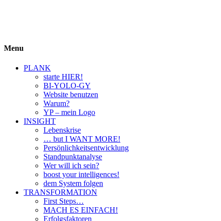
BIYOLOGY
einfach krass und krass einfach
Menu
PLANK
starte HIER!
BI-YOLO-GY
Website benutzen
Warum?
YP – mein Logo
INSIGHT
Lebenskrise
… but I WANT MORE!
Persönlichkeitsentwicklung
Standpunktanalyse
Wer will ich sein?
boost your intelligences!
dem System folgen
TRANSFORMATION
First Steps…
MACH ES EINFACH!
Erfolgsfaktoren