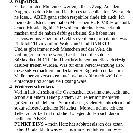
Wegwerfen.
Einfach in den Mülleimer werfen, all das Zeug. Aus den
Augen, aus dem Sinn und ich bin es tatsächlich los! Wär auch
ne Idee… ABER ganz schön respektlos finde ich auch. Ich
meine die Ostersachen haben Menschen FÜR MICH gekauft,
denen ich wichtig bin. Sie wollten mir eine Freude damit
machen und sie haben dafür gearbeitet! Sie haben ihre
Lebenszeit investiert, um Geld zu verdienen, um dann etwas
FÜR MICH zu kaufen! Wahnsinn! Und DANKE!
Und es gibt immer noch Menschen auf der Welt, die
verhungern oder die wenig Geld haben, die solche
Süßigkeiten NICHT im Überfluss haben und die sich riesig
darüber freuen würden. Was für eine Verschwendung also,
diese süß verpackten und leckeren Süßigkeiten einfach im
Mülleimer zu versenken, auch wenn es für mich wohl die
einfachste und schnellste Lösung wäre.
Weiterverschenken.
Vorhin hab ich schon alle Ostersachen zusammengepackt und
schön auf einem Teller platziert. Ein Teller mit mehreren
größeren und kleineren Schokohasen, vielen Schokoeiern und
sogar selbstgebackenen Plätzchen. Morgen nehme ich den
Teller zur Arbeit mit und die Kollegen dürfen sich daran
bedienen. ABER…
PUNKT EINS –
mein Herz hat geblutet als ich das getan
habe! Unglaublich was wir uns immer einbilden und wie