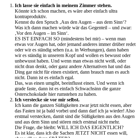
Ich lasse sie einfach in meinem Zimmer stehen.
Könnte ich schon machen, es wäre aber einfach ultra
kontraproduktiv.
Kennst du den Spruch ‚Aus den Augen – aus dem Sinn‘?
Was ich dann machen würde wär das Gegenteil – und zwar:
‚Vor den Augen – im Sinn‘.
ES IST EINFACH SO (mindestens bei mir) – wenn man
etwas vor Augen hat, oder jemand anderes immer drüber redet
oder wir es ständig sehen (u.a. in Werbungen), dann haben
wir es ständig in unserem Kopf und wollen es bewusst oder
unbewusst haben. Und wenn man etwas nicht weiß, oder
nicht dran denkt, oder ganz andere Alternativen hat und das
Ding gar nicht für einen existiert, dann brauch man es auch
nicht. Dann ist es einfach egal.
Das, was einen umgibt, beeinflusst einen. Und wenn ich
grade faste, dann ist es einfach Schwachsinn die ganze
Osterschokolade hier rumstehen zu haben.
Ich verstecke sie vor mir selbst.
Ich kann die ganzen Süßigkeiten zwar jetzt nicht essen, aber
das Fasten ist ja bald vorbei und dann darf ich ja wieder! Also
erstmal verstecken, damit sind die Süßigkeiten aus den Augen
und aus dem Sinn und stören mich erstmal nicht mehr.
Die Frage, die bleibt: WILL ICH DAS EIGENTLICH?
Es ist klar, dass ich die Sachen JETZT NICHT essen will,