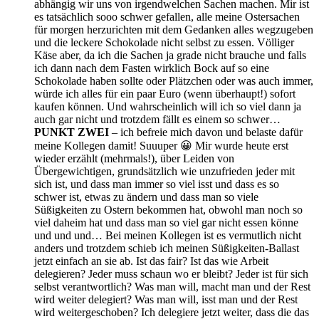
abhängig wir uns von irgendwelchen Sachen machen. Mir ist
es tatsächlich sooo schwer gefallen, alle meine Ostersachen
für morgen herzurichten mit dem Gedanken alles wegzugeben
und die leckere Schokolade nicht selbst zu essen. Völliger
Käse aber, da ich die Sachen ja grade nicht brauche und falls
ich dann nach dem Fasten wirklich Bock auf so eine
Schokolade haben sollte oder Plätzchen oder was auch immer,
würde ich alles für ein paar Euro (wenn überhaupt!) sofort
kaufen können. Und wahrscheinlich will ich so viel dann ja
auch gar nicht und trotzdem fällt es einem so schwer…
PUNKT ZWEI
– ich befreie mich davon und belaste dafür
meine Kollegen damit! Suuuper 😀 Mir wurde heute erst
wieder erzählt (mehrmals!), über Leiden von
Übergewichtigen, grundsätzlich wie unzufrieden jeder mit
sich ist, und dass man immer so viel isst und dass es so
schwer ist, etwas zu ändern und dass man so viele
Süßigkeiten zu Ostern bekommen hat, obwohl man noch so
viel daheim hat und dass man so viel gar nicht essen könne
und und und… Bei meinen Kollegen ist es vermutlich nicht
anders und trotzdem schieb ich meinen Süßigkeiten-Ballast
jetzt einfach an sie ab. Ist das fair? Ist das wie Arbeit
delegieren? Jeder muss schaun wo er bleibt? Jeder ist für sich
selbst verantwortlich? Was man will, macht man und der Rest
wird weiter delegiert? Was man will, isst man und der Rest
wird weitergeschoben? Ich delegiere jetzt weiter, dass die das