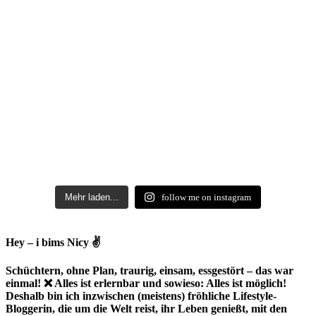
Mehr laden...
follow me on instagram
Hey – i bims Nicy ✌
Schüchtern, ohne Plan, traurig, einsam, essgestört – das war
einmal! ❌ Alles ist erlernbar und sowieso: Alles ist möglich!
Deshalb bin ich inzwischen (meistens) fröhliche Lifestyle-
Bloggerin, die um die Welt reist, ihr Leben genießt, mit den