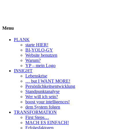
BIYOLOGY
einfach krass und krass einfach
Menu
PLANK
starte HIER!
BI-YOLO-GY
Website benutzen
Warum?
YP – mein Logo
INSIGHT
Lebenskrise
… but I WANT MORE!
Persönlichkeitsentwicklung
Standpunktanalyse
Wer will ich sein?
boost your intelligences!
dem System folgen
TRANSFORMATION
First Steps…
MACH ES EINFACH!
Erfolgsfaktoren