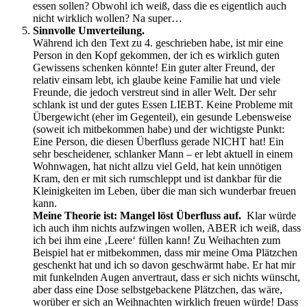
essen sollen? Obwohl ich weiß, dass die es eigentlich auch
nicht wirklich wollen? Na super…
Sinnvolle Umverteilung.
Während ich den Text zu 4. geschrieben habe, ist mir eine
Person in den Kopf gekommen, der ich es wirklich guten
Gewissens schenken könnte! Ein guter alter Freund, der
relativ einsam lebt, ich glaube keine Familie hat und viele
Freunde, die jedoch verstreut sind in aller Welt. Der sehr
schlank ist und der gutes Essen LIEBT. Keine Probleme mit
Übergewicht (eher im Gegenteil), ein gesunde Lebensweise
(soweit ich mitbekommen habe) und der wichtigste Punkt:
Eine Person, die diesen Überfluss gerade NICHT hat! Ein
sehr bescheidener, schlanker Mann – er lebt aktuell in einem
Wohnwagen, hat nicht allzu viel Geld, hat kein unnötigen
Kram, den er mit sich rumschleppt und ist dankbar für die
Kleinigkeiten im Leben, über die man sich wunderbar freuen
kann.
Meine Theorie ist: Mangel löst Überfluss auf.
Klar würde
ich auch ihm nichts aufzwingen wollen, ABER ich weiß, dass
ich bei ihm eine ‚Leere‘ füllen kann! Zu Weihachten zum
Beispiel hat er mitbekommen, dass mir meine Oma Plätzchen
geschenkt hat und ich so davon geschwärmt habe. Er hat mir
mit funkelnden Augen anvertraut, dass er sich nichts wünscht,
aber dass eine Dose selbstgebackene Plätzchen, das wäre,
worüber er sich an Weihnachten wirklich freuen würde! Dass