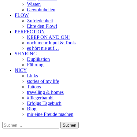
Wissen
Gewohnheiten
FLOW
Zufriedenheit
Ehre den Flow!
PERFECTION
KEEP ON AND ON!
noch mehr Input & Tools
es hört nie auf…
SHARING
Duplikation
Führung
NICY
Links
stories of my life
Tattoos
travelling & homes
#fliegerbambi
Erfolgs-Tagebuch
Blog
mir eine Freude machen
Suchen
nach: