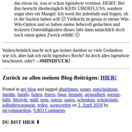
das etwas ist, was er schon irgendwie vermisst. HEIßT: Bei
ihm herrscht diesbezüglich KEIN ÜBERFLUSS, sondern
sogar eher ein Mangel. Ich werd ihn jedenfalls mal fragen, ob
er die Sachen haben will 🙂 Vielleicht ist genau er meine Win-
Win-Option und so haben meine liebevoll gedachten und
leckeren Ostersüßigkeiten dieses Jahr dann tatsächlich doch
noch einen guten Zweck erfüllt! 🙂
Wahrscheinlich macht sich gar keiner darüber so viele Gedanken
wie ich, aber hab ich nicht irgendwo Recht? Ist doch alles irgendwie
bescheuert, oder?
– #MINDFUCK!
Zurück zu allen meinen Blog-Beiträgen:
HIER!
Posted in
my blog
and tagged
abnehmen
,
easter
,
entscheidung
,
familie
,
family
,
fasten
,
feiern
,
figur
,
freunde
,
gesundheit
,
grenze
,
hilfe
,
lifestyle
,
müll
,
nein
,
ostern
,
sagen
,
schenken
,
schokolade
,
selbstbewusstsein
,
teilen
,
wegwerfen
on
2. April 2018
by
nicyzimmerlein
.
9.803 Comments
DU BIST HIER ⬇