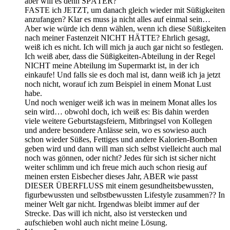
aber will es denn SPÄTER?
FASTE ich JETZT, um danach gleich wieder mit Süßigkeiten
anzufangen? Klar es muss ja nicht alles auf einmal sein…
Aber wie würde ich denn wählen, wenn ich diese Süßigkeiten
nach meiner Fastenzeit NICHT HÄTTE? Ehrlich gesagt,
weiß ich es nicht. Ich will mich ja auch gar nicht so festlegen.
Ich weiß aber, dass die Süßigkeiten-Abteilung in der Regel
NICHT meine Abteilung im Supermarkt ist, in der ich
einkaufe! Und falls sie es doch mal ist, dann weiß ich ja jetzt
noch nicht, worauf ich zum Beispiel in einem Monat Lust
habe.
Und noch weniger weiß ich was in meinem Monat alles los
sein wird… obwohl doch, ich weiß es: Bis dahin werden
viele weitere Geburtstagsfeiern, Mitbringsel von Kollegen
und andere besondere Anlässe sein, wo es sowieso auch
schon wieder Süßes, Fettiges und andere Kalorien-Bomben
geben wird und dann will man sich selbst vielleicht auch mal
noch was gönnen, oder nicht? Jedes für sich ist sicher nicht
weiter schlimm und ich freue mich auch schon riesig auf
meinen ersten Eisbecher dieses Jahr, ABER wie passt
DIESER ÜBERFLUSS mit einem gesundheitsbewussten,
figurbewussten und selbstbewussten Lifestyle zusammen?? In
meiner Welt gar nicht. Irgendwas bleibt immer auf der
Strecke. Das will ich nicht, also ist verstecken und
aufschieben wohl auch nicht meine Lösung.