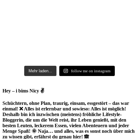
Mehr laden...
follow me on instagram
Hey – i bims Nicy ✌
Schüchtern, ohne Plan, traurig, einsam, essgestört – das war
einmal! ❌ Alles ist erlernbar und sowieso: Alles ist möglich!
Deshalb bin ich inzwischen (meistens) fröhliche Lifestyle-
Bloggerin, die um die Welt reist, ihr Leben genießt, mit den
besten Leuten, leckerem Essen, vielen Abenteuern und jeder
Menge Spaß! 🌞 Naja… und alles, was es sonst noch über mich
zu wissen gibt, erfährst du genau hier! 🙈