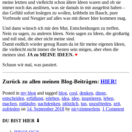
meine letzten und vielleicht schon ältere Ideen waren und ob sie
immer noch das auslösen, was sie damals in mir ausgelöst haben –
das Gefühl sofort loslegen zu wollen, kribbeln im Bauch, pure
Vorfreude und Neugier auf alles was mit dieser Idee kommen mag.
Und dann wünsch ich mir den Mut, Entscheidungen zu treffen.
Nein zu sagen, zu anderen Ideen. Nein sagen zu Ideen, die großartig
und toll sind, die aber nicht meine sind.
Damit endlich wieder genug Raum da ist für meine eigenen Ideen,
die vielleicht nicht immer die besten sein mögen, aber eben die
meinen sind.
JA zu MEINE IDEEN.
♥
Schaun wir mal, was passiert.
Zurück zu allen meinen Blog-Beiträgen:
HIER!
Posted in
my blog
and tagged
blog
,
cool
,
denken
,
dinge
,
entscheiden
,
erfüllung
,
erleben
,
idea
,
idee
,
inspirieren
,
leben
,
machen
,
mitläufer
,
nachdenken
,
plötzlich
,
tun
,
unzufrieden
,
zeit
,
zufrieden
on
14. September 2018
by
nicyzimmerlein
.
1 Comment
DU BIST HIER ⬇