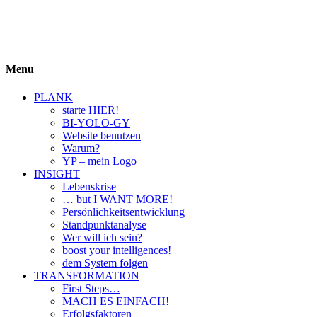
BIYOLOGY
einfach krass und krass einfach
Menu
PLANK
starte HIER!
BI-YOLO-GY
Website benutzen
Warum?
YP – mein Logo
INSIGHT
Lebenskrise
… but I WANT MORE!
Persönlichkeitsentwicklung
Standpunktanalyse
Wer will ich sein?
boost your intelligences!
dem System folgen
TRANSFORMATION
First Steps…
MACH ES EINFACH!
Erfolgsfaktoren