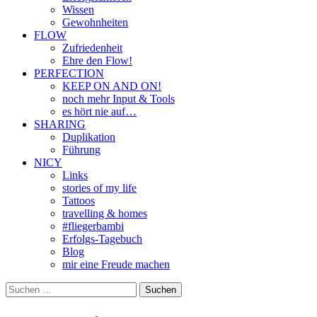
Wissen
Gewohnheiten
FLOW
Zufriedenheit
Ehre den Flow!
PERFECTION
KEEP ON AND ON!
noch mehr Input & Tools
es hört nie auf…
SHARING
Duplikation
Führung
NICY
Links
stories of my life
Tattoos
travelling & homes
#fliegerbambi
Erfolgs-Tagebuch
Blog
mir eine Freude machen
Suchen
nach: