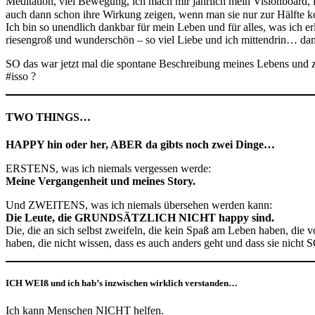
Meditation, viel Bewegung, ich mach mir jährlich mein Visionboard,
auch dann schon ihre Wirkung zeigen, wenn man sie nur zur Hälfte k
Ich bin so unendlich dankbar für mein Leben und für alles, was ich er
riesengroß und wunderschön – so viel Liebe und ich mittendrin… d
SO das war jetzt mal die spontane Beschreibung meines Lebens und z
#isso ?
TWO THINGS…
HAPPY hin oder her, ABER da gibts noch zwei Dinge…
ERSTENS, was ich niemals vergessen werde:
Meine Vergangenheit und meines Story.
Und ZWEITENS, was ich niemals übersehen werden kann:
Die Leute, die GRUNDSÄTZLICH NICHT happy sind.
Die, die an sich selbst zweifeln, die kein Spaß am Leben haben, die 
haben, die nicht wissen, dass es auch anders geht und dass sie nicht
ICH WEIß und ich hab’s inzwischen wirklich verstanden…
Ich kann Menschen NICHT helfen.