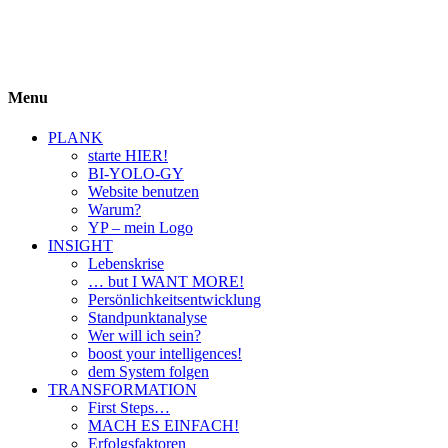
BIYOLOGY
einfach krass und krass einfach
Menu
PLANK
starte HIER!
BI-YOLO-GY
Website benutzen
Warum?
YP – mein Logo
INSIGHT
Lebenskrise
… but I WANT MORE!
Persönlichkeitsentwicklung
Standpunktanalyse
Wer will ich sein?
boost your intelligences!
dem System folgen
TRANSFORMATION
First Steps…
MACH ES EINFACH!
Erfolgsfaktoren