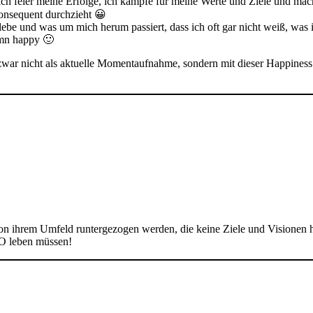
 ich feier meine Erfolge, ich kämpfe für meine Werte und Ziele und ma
onsequent durchzieht 😀
lebe und was um mich herum passiert, dass ich oft gar nicht weiß, was i
amn happy 🙂
war nicht als aktuelle Momentaufnahme, sondern mit dieser Happiness
von ihrem Umfeld runtergezogen werden, die keine Ziele und Visionen h
 SO leben müssen!