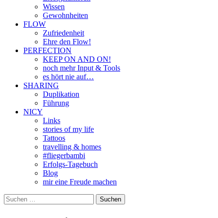
Wissen
Gewohnheiten
FLOW
Zufriedenheit
Ehre den Flow!
PERFECTION
KEEP ON AND ON!
noch mehr Input & Tools
es hört nie auf…
SHARING
Duplikation
Führung
NICY
Links
stories of my life
Tattoos
travelling & homes
#fliegerbambi
Erfolgs-Tagebuch
Blog
mir eine Freude machen
Suchen
nach: