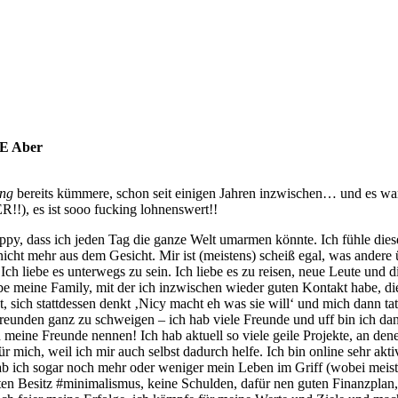
E Aber
ung
bereits kümmere, schon seit einigen Jahren inzwischen… und es war 
!!), es ist sooo fucking lohnenswert!!
ppy, dass ich jeden Tag die ganze Welt umarmen könnte. Ich fühle dies
r nicht mehr aus dem Gesicht. Mir ist (meistens) scheiß egal, was ande
. Ich liebe es unterwegs zu sein. Ich liebe es zu reisen, neue Leute un
be meine Family, mit der ich inzwischen wieder guten Kontakt habe, die 
det, sich stattdessen denkt ‚Nicy macht eh was sie will‘ und mich dann 
eunden ganz zu schweigen – ich hab viele Freunde und uff bin ich dankb
h meine Freunde nennen! Ich hab aktuell so viele geile Projekte, an denen
r mich, weil ich mir auch selbst dadurch helfe. Ich bin online sehr akti
hab ich sogar noch mehr oder weniger mein Leben im Griff (wobei meis
n Besitz #minimalismus, keine Schulden, dafür nen guten Finanzplan, z