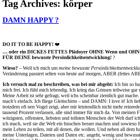
Tag Archives: körper
DAMN HAPPY ?
DO IT TO BE HAPPY!
❤️
… oder ein DICKES FETTES Plädoyer OHNE Wenn und OHN
FÜR DEINE bewusste Persönlichkeitsentwicklung!
?
Wieso?
– Weil ich mich um
meine bewusste Persönlichkeitsentwickl
Veränderung passiert selten von heute auf morgen, ABER (fettes ABER
Ich versuch mal zu beschreiben, was bei mir abgeht:
Ich bin so ha
mich frei. Ich fühl mich lebendig. Ich krieg das Grinsen teilweise ga
Meine Arbeit ist sehr gefragt, weil ichs scheinbar ziemlich gut mache
mach’s einfach. Ich fliege Gleitschirm – und DAMN: I love it! Ich lie
trotzdem oft nen Vogel zeigt, aber mir letztendlich nicht mehr reinre
tausend Prozent verlassen, alle sind immer für mich da. Von meinen Fr
witzigsten, offensten, liebsten und tollsten Menschen der Welt darf ic
ich mach, weil sie die Welt ein bisschen besser machen und sowieso fü
mein Leben zu teilen, mit all denen, die wollen. Und neben all dem 
meine Unterlagen, Dateien und Daten etc. angeht, wenig und bewusste