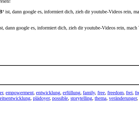
eien!
B‘
ist, dann google es, informiert dich, zieh dir youtube-Videos rein, 
ist, dann google es, informiert dich, zieh dir youtube-Videos rein, mach
er
,
empowerment
,
entwicklung
,
erfüllung
,
family
,
free
,
freedom
,
frei
,
f
eitsentwicklung
,
plädoyer
,
possible
,
storytelling
,
thema
,
veränderunger