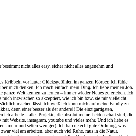
bestimmt nicht alles easy, sicher nicht alles angenehm und
es Kribbeln vor lauter Glücksgefühlen im ganzen Körper. Ich fühle
re über mich denken. Ich mach einfach mein Ding. Ich liebe meinen Job.
d die ganze Welt kennen zu lernen – immer wieder Neues zu erleben. Ich
mich inzwischen so akzeptiert, wie ich bin bzw. sie mir vielleicht
tatsächlich machen lässt. Ich weiß ich kann mich auf meine Family zu
ar, denn einer besser als der andere!! Die einzigartigsten,
 ich arbeite – alles Projekte, die absolut meine Leidenschaft sind, die
v mit Website, instagram, youtube und vieles mehr. Und ich liebe es,
tens mehr und selten weniger): Ich hab ne echt gute Ordnung, was
war viel am arbeiten, aber auch viel Ruhe, raus in die Natur,