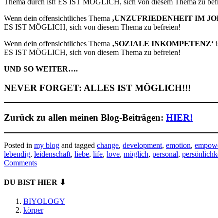
Thema durch ist! ES IST MÖGLICH, sich von diesem Thema zu befr
Wenn dein offensichtliches Thema
‚UNZUFRIEDENHEIT IM JO
ES IST MÖGLICH, sich von diesem Thema zu befreien!
Wenn dein offensichtliches Thema
‚SOZIALE INKOMPETENZ‘
ES IST MÖGLICH, sich von diesem Thema zu befreien!
UND SO WEITER….
NEVER FORGET: ALLES IST MÖGLICH!!!
Zurück zu allen meinen Blog-Beiträgen:
HIER!
Posted in
my blog
and tagged
change
,
development
,
emotion
,
empow
lebendig
,
leidenschaft
,
liebe
,
life
,
love
,
möglich
,
personal
,
persönlichk
Comments
DU BIST HIER ⬇
BIYOLOGY
körper