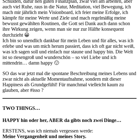
Schulden, dafür nen guten Finanzplan, zwar viel am arbeiten, aber
auch viel Ruhe, raus in die Natur, Meditation, viel Bewegung, ich
mach mir jährlich mein Visionboard, ich feier meine Erfolge, ich
kämpfe für meine Werte und Ziele und mach regelmäßig meine
bewusst gewählten Routinen, die Gott sei Dank auch dann schon
ihre Wirkung zeigen, wenn man sie nur zur Hälfte konsequent
durchzieht 😀
Ich bin so unendlich dankbar für mein Leben und für alles, was ich
erlebe und was um mich herum passiert, dass ich oft gar nicht weiß,
was ich sagen soll und einfach nur staune und happy bin. Die Welt
ist so riesengroß und wunderschön – so viel Liebe und ich
mittendrin… damn happy 🙂
SO das war jetzt mal die spontane Beschreibung meines Lebens und
zwar nicht als aktuelle Momentaufnahme, sondern mit dieser
Happiness als Grundgefühl! Für manchmal vielleicht kaum zu
glauben, aber #isso ?
TWO THINGS…
HAPPY hin oder her, ABER da gibts noch zwei Dinge…
ERSTENS, was ich niemals vergessen werde:
Meine Vergangenheit und meines Story.