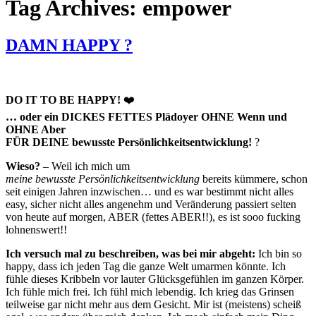
Tag Archives: empower
DAMN HAPPY ?
DO IT TO BE HAPPY!
❤️
… oder ein DICKES FETTES Plädoyer OHNE Wenn und
OHNE Aber
FÜR DEINE bewusste Persönlichkeitsentwicklung!
?
Wieso?
– Weil ich mich um
meine bewusste Persönlichkeitsentwicklung
bereits kümmere, schon
seit einigen Jahren inzwischen… und es war bestimmt nicht alles
easy, sicher nicht alles angenehm und Veränderung passiert selten
von heute auf morgen, ABER (fettes ABER!!), es ist sooo fucking
lohnenswert!!
Ich versuch mal zu beschreiben, was bei mir abgeht:
Ich bin so
happy, dass ich jeden Tag die ganze Welt umarmen könnte. Ich
fühle dieses Kribbeln vor lauter Glücksgefühlen im ganzen Körper.
Ich fühle mich frei. Ich fühl mich lebendig. Ich krieg das Grinsen
teilweise gar nicht mehr aus dem Gesicht. Mir ist (meistens) scheiß