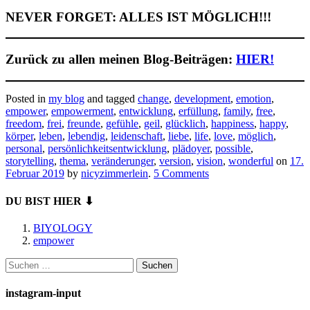
NEVER FORGET: ALLES IST MÖGLICH!!!
Zurück zu allen meinen Blog-Beiträgen:
HIER!
Posted in
my blog
and tagged
change
,
development
,
emotion
,
empower
,
empowerment
,
entwicklung
,
erfüllung
,
family
,
free
,
freedom
,
frei
,
freunde
,
gefühle
,
geil
,
glücklich
,
happiness
,
happy
,
körper
,
leben
,
lebendig
,
leidenschaft
,
liebe
,
life
,
love
,
möglich
,
personal
,
persönlichkeitsentwicklung
,
plädoyer
,
possible
,
storytelling
,
thema
,
veränderunger
,
version
,
vision
,
wonderful
on
17.
Februar 2019
by
nicyzimmerlein
.
5 Comments
DU BIST HIER ⬇
BIYOLOGY
empower
Suchen
nach:
instagram-input