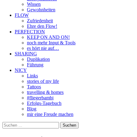
Wissen
Gewohnheiten
FLOW
Zufriedenheit
Ehre den Flow!
PERFECTION
KEEP ON AND ON!
noch mehr Input & Tools
es hört nie auf…
SHARING
Duplikation
Führung
NICY
Links
stories of my life
Tattoos
travelling & homes
#fliegerbambi
Erfolgs-Tagebuch
Blog
mir eine Freude machen
Suchen
nach: