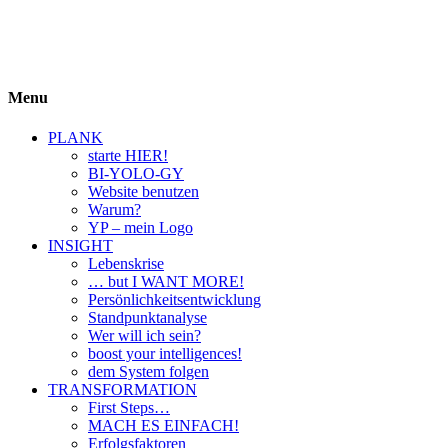
BIYOLOGY
einfach krass und krass einfach
Menu
PLANK
starte HIER!
BI-YOLO-GY
Website benutzen
Warum?
YP – mein Logo
INSIGHT
Lebenskrise
… but I WANT MORE!
Persönlichkeitsentwicklung
Standpunktanalyse
Wer will ich sein?
boost your intelligences!
dem System folgen
TRANSFORMATION
First Steps…
MACH ES EINFACH!
Erfolgsfaktoren