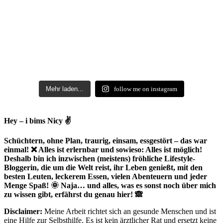
Mehr laden...
follow me on instagram
Hey – i bims Nicy ✌
Schüchtern, ohne Plan, traurig, einsam, essgestört – das war
einmal! ❌ Alles ist erlernbar und sowieso: Alles ist möglich!
Deshalb bin ich inzwischen (meistens) fröhliche Lifestyle-
Bloggerin, die um die Welt reist, ihr Leben genießt, mit den
besten Leuten, leckerem Essen, vielen Abenteuern und jeder
Menge Spaß! 🌞 Naja… und alles, was es sonst noch über mich
zu wissen gibt, erfährst du genau hier! 🙈
Disclaimer:
Meine Arbeit richtet sich an gesunde Menschen und ist
eine Hilfe zur Selbsthilfe. Es ist kein ärztlicher Rat und ersetzt keine