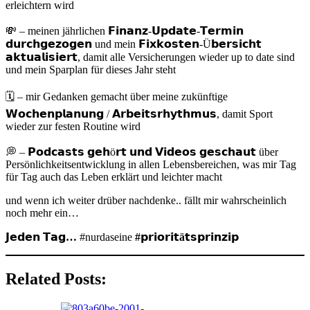
erleichtern wird
💸 – meinen jährlichen 𝗙𝗶𝗻𝗮𝗻𝘇-𝗨𝗽𝗱𝗮𝘁𝗲-𝗧𝗲𝗿𝗺𝗶𝗻
𝗱𝘂𝗿𝗰𝗵𝗴𝗲𝘇𝗼𝗴𝗲𝗻 und mein 𝗙𝗶𝘅𝗸𝗼𝘀𝘁𝗲𝗻-Ü𝗯𝗲𝗿𝘀𝗶𝗰𝗵𝘁
𝗮𝗸𝘁𝘂𝗮𝗹𝗶𝘀𝗶𝗲𝗿𝘁, damit alle Versicherungen wieder up to date sind
und mein Sparplan für dieses Jahr steht
🗓️ – mir Gedanken gemacht über meine zukünftige
𝗪𝗼𝗰𝗵𝗲𝗻𝗽𝗹𝗮𝗻𝘂𝗻𝗴 / 𝗔𝗿𝗯𝗲𝗶𝘁𝘀𝗿𝗵𝘆𝘁𝗵𝗺𝘂𝘀, damit Sport
wieder zur festen Routine wird
💭 – 𝗣𝗼𝗱𝗰𝗮𝘀𝘁𝘀 𝗴𝗲𝗵ö𝗿𝘁 𝘂𝗻𝗱 𝗩𝗶𝗱𝗲𝗼𝘀 𝗴𝗲𝘀𝗰𝗵𝗮𝘂𝘁 über
Persönlichkeitsentwicklung in allen Lebensbereichen, was mir Tag
für Tag auch das Leben erklärt und leichter macht
und wenn ich weiter drüber nachdenke.. fällt mir wahrscheinlich
noch mehr ein…
𝗝𝗲𝗱𝗲𝗻 𝗧𝗮𝗴…
#nurdaseine
#𝗽𝗿𝗶𝗼𝗿𝗶𝘁ä𝘁𝘀𝗽𝗿𝗶𝗻𝘇𝗶𝗽
Related Posts: