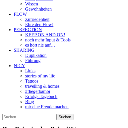
Wissen
Gewohnheiten
FLOW
Zufriedenheit
Ehre den Flow!
PERFECTION
KEEP ON AND ON!
noch mehr Input & Tools
es hört nie auf…
SHARING
Duplikation
Führung
NICY
Links
stories of my life
Tattoos
travelling & homes
#fliegerbambi
Erfolgs-Tagebuch
Blog
mir eine Freude machen
Suchen
nach: