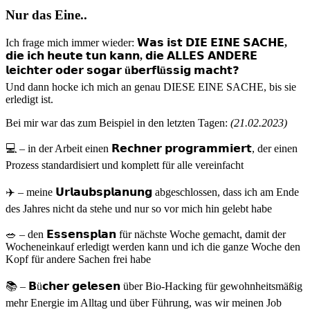
Nur das Eine..
Ich frage mich immer wieder:
𝗪𝗮𝘀 𝗶𝘀𝘁 𝗗𝗜𝗘 𝗘𝗜𝗡𝗘 𝗦𝗔𝗖𝗛𝗘,
𝗱𝗶𝗲 𝗶𝗰𝗵 𝗵𝗲𝘂𝘁𝗲 𝘁𝘂𝗻 𝗸𝗮𝗻𝗻, 𝗱𝗶𝗲 𝗔𝗟𝗟𝗘𝗦 𝗔𝗡𝗗𝗘𝗥𝗘
𝗹𝗲𝗶𝗰𝗵𝘁𝗲𝗿 𝗼𝗱𝗲𝗿 𝘀𝗼𝗴𝗮𝗿 ü𝗯𝗲𝗿𝗳𝗹ü𝘀𝘀𝗶𝗴 𝗺𝗮𝗰𝗵𝘁
❓
Und dann hocke ich mich an genau DIESE EINE SACHE, bis sie
erledigt ist.
Bei mir war das zum Beispiel in den letzten Tagen:
(21.02.2023)
💻 – in der Arbeit einen 𝗥𝗲𝗰𝗵𝗻𝗲𝗿 𝗽𝗿𝗼𝗴𝗿𝗮𝗺𝗺𝗶𝗲𝗿𝘁, der einen
Prozess standardisiert und komplett für alle vereinfacht
✈️ – meine 𝗨𝗿𝗹𝗮𝘂𝗯𝘀𝗽𝗹𝗮𝗻𝘂𝗻𝗴 abgeschlossen, dass ich am Ende
des Jahres nicht da stehe und nur so vor mich hin gelebt habe
🥗 – den 𝗘𝘀𝘀𝗲𝗻𝘀𝗽𝗹𝗮𝗻 für nächste Woche gemacht, damit der
Wocheneinkauf erledigt werden kann und ich die ganze Woche den
Kopf für andere Sachen frei habe
📚 – 𝗕ü𝗰𝗵𝗲𝗿 𝗴𝗲𝗹𝗲𝘀𝗲𝗻 über Bio-Hacking für gewohnheitsmäßig
mehr Energie im Alltag und über Führung, was wir meinen Job