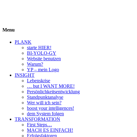
BIYOLOGY
einfach krass und krass einfach
Menu
PLANK
starte HIER!
BI-YOLO-GY
Website benutzen
Warum?
YP – mein Logo
INSIGHT
Lebenskrise
… but I WANT MORE!
Persönlichkeitsentwicklung
Standpunktanalyse
Wer will ich sein?
boost your intelligences!
dem System folgen
TRANSFORMATION
First Steps…
MACH ES EINFACH!
Erfolgsfaktoren