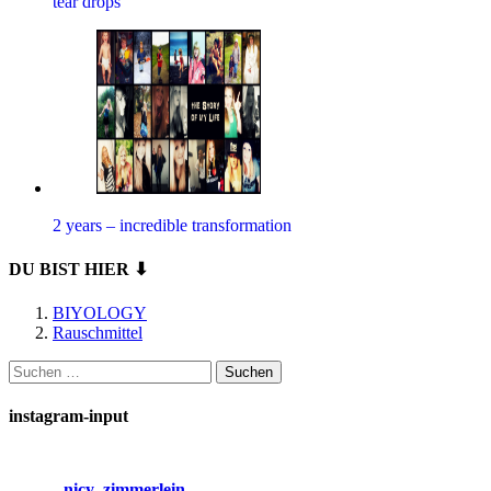
tear drops
2 years – incredible transformation
DU BIST HIER ⬇
BIYOLOGY
Rauschmittel
Suchen
nach:
instagram-input
nicy_zimmerlein