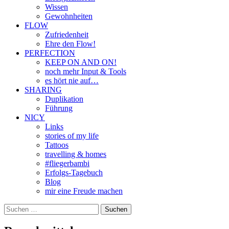
Wissen
Gewohnheiten
FLOW
Zufriedenheit
Ehre den Flow!
PERFECTION
KEEP ON AND ON!
noch mehr Input & Tools
es hört nie auf…
SHARING
Duplikation
Führung
NICY
Links
stories of my life
Tattoos
travelling & homes
#fliegerbambi
Erfolgs-Tagebuch
Blog
mir eine Freude machen
Suchen
nach: