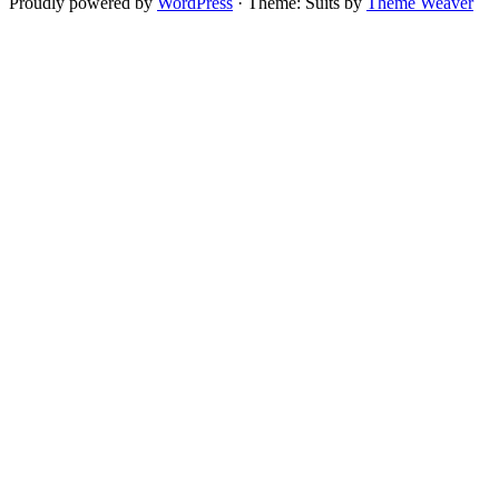
Proudly powered by
WordPress
·
Theme: Suits by
Theme Weaver