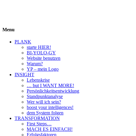
BIYOLOGY
einfach krass und krass einfach
Menu
PLANK
starte HIER!
BI-YOLO-GY
Website benutzen
Warum?
YP – mein Logo
INSIGHT
Lebenskrise
… but I WANT MORE!
Persönlichkeitsentwicklung
Standpunktanalyse
Wer will ich sein?
boost your intelligences!
dem System folgen
TRANSFORMATION
First Steps…
MACH ES EINFACH!
Erfolgsfaktoren