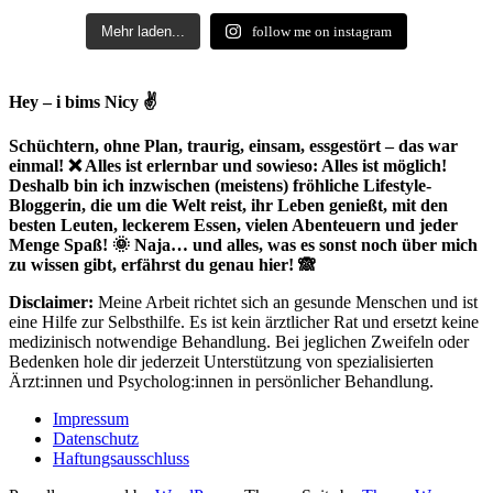
Mehr laden...
follow me on instagram
Hey – i bims Nicy ✌
Schüchtern, ohne Plan, traurig, einsam, essgestört – das war
einmal! ❌ Alles ist erlernbar und sowieso: Alles ist möglich!
Deshalb bin ich inzwischen (meistens) fröhliche Lifestyle-
Bloggerin, die um die Welt reist, ihr Leben genießt, mit den
besten Leuten, leckerem Essen, vielen Abenteuern und jeder
Menge Spaß! 🌞 Naja… und alles, was es sonst noch über mich
zu wissen gibt, erfährst du genau hier! 🙈
Disclaimer:
Meine Arbeit richtet sich an gesunde Menschen und ist
eine Hilfe zur Selbsthilfe. Es ist kein ärztlicher Rat und ersetzt keine
medizinisch notwendige Behandlung. Bei jeglichen Zweifeln oder
Bedenken hole dir jederzeit Unterstützung von spezialisierten
Ärzt:innen und Psycholog:innen in persönlicher Behandlung.
Impressum
Datenschutz
Haftungsausschluss