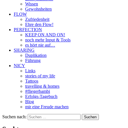
Wissen
Gewohnheiten
FLOW
Zufriedenheit
Ehre den Flow!
PERFECTION
KEEP ON AND ON!
noch mehr Input & Tools
es hört nie auf…
SHARING
Duplikation
Führung
NICY
Links
stories of my life
Tattoos
travelling & homes
#fliegerbambi
Erfolgs-Tagebuch
Blog
mir eine Freude machen
Suchen nach: