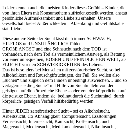
Leider kennen auch die meisten Kinder dieses Gefühl – Kinder, die
von ihren Eltern mit Konsumgütern zufriedengestellt werden, anstatt
persönliche Aufmerksamkeit und Liebe zu erhalten. Unsere
Gesellschaft bietet Äußerlichkeiten – Ablenkung und Gefühlskälte –
statt Liebe.
Diese andere Seite der Sucht lässt dich immer SCHWACH,
HILFLOS und UNZULÄNGLICH fühlen.
GROßE ANGST und eine Sehnsucht nach dem TOD ist
vorhanden, nach dem Tod als vermeintlichem Ausweg, als Rettung
vor einer unbequemen, BÖSEN UND FEINDLICHEN WELT, als
FLUCHT vor den SCHWIERIGKEITEN des Lebens.
Das ist besonders bei Menschen mit zerstörerischer Sucht, so bei
Alkoholikern und Rauschgiftsüchtigen, der Fall. Sie wollen also
„suchen“ und zugleich dem Finden unbedingt ausweichen… und so
verlagern sie die „Suche“ mit Hilfe von Suchtmitteln von der
geistigen auf die körperliche Ebene – oder von der körperlichen auf
die geistige Ebene, indem sie, bedingt durch die Suchtmittel, durch
körperlich- geistigen Verfall hilfsbedürftig werden.
Hinter JEDER zerstörerischer Sucht – sei es Alkoholsucht,
Arbeitssucht, Co-Abhängigkeit, Computersucht, Essstörungen,
Fernsehsucht, Internetsucht, Kaufsucht, Koffeinsucht, auch
Magersucht, Mediensucht, Medikamentensucht, Nikotinsucht,