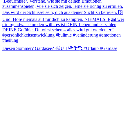
Diesen Sommer? Gardasee? ⛵️🇮🇹🍕🌴🥰 #Urlaub #Gardase