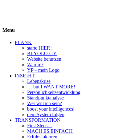
BIYOLOGY
einfach krass und krass einfach
Menu
PLANK
starte HIER!
BI-YOLO-GY
Website benutzen
Warum?
YP – mein Logo
INSIGHT
Lebenskrise
… but I WANT MORE!
Persönlichkeitsentwicklung
Standpunktanalyse
Wer will ich sein?
boost your intelligences!
dem System folgen
TRANSFORMATION
First Steps…
MACH ES EINFACH!
Erfolgsfaktoren