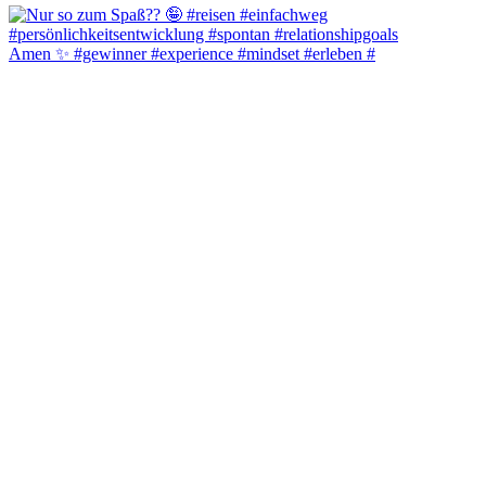
Amen ✨️ #gewinner #experience #mindset #erleben #