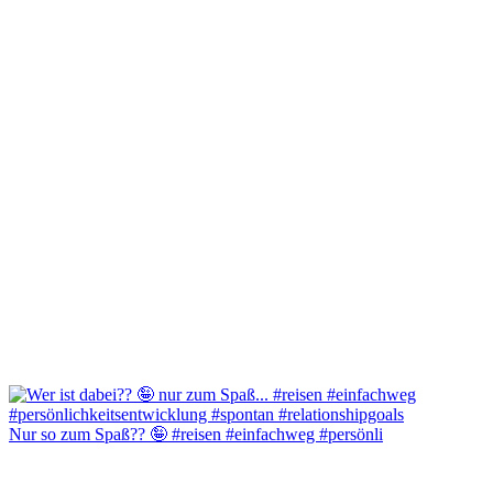
Nur so zum Spaß?? 🤪 #reisen #einfachweg #persönli