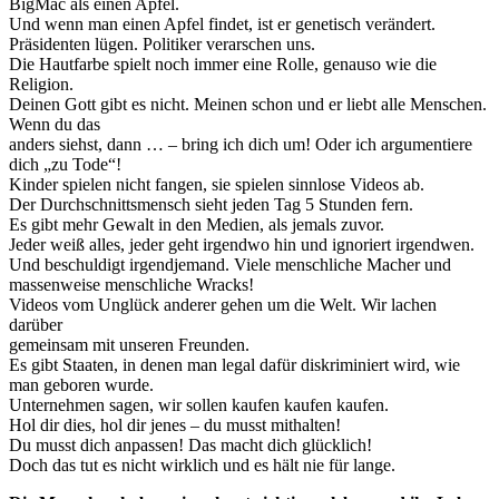
BigMac als einen Apfel.
Und wenn man einen Apfel findet, ist er genetisch verändert.
Präsidenten lügen. Politiker verarschen uns.
Die Hautfarbe spielt noch immer eine Rolle, genauso wie die
Religion.
Deinen Gott gibt es nicht. Meinen schon und er liebt alle Menschen.
Wenn du das
anders siehst, dann … – bring ich dich um! Oder ich argumentiere
dich „zu Tode“!
Kinder spielen nicht fangen, sie spielen sinnlose Videos ab.
Der Durchschnittsmensch sieht jeden Tag 5 Stunden fern.
Es gibt mehr Gewalt in den Medien, als jemals zuvor.
Jeder weiß alles, jeder geht irgendwo hin und ignoriert irgendwen.
Und beschuldigt irgendjemand. Viele menschliche Macher und
massenweise menschliche Wracks!
Videos vom Unglück anderer gehen um die Welt. Wir lachen
darüber
gemeinsam mit unseren Freunden.
Es gibt Staaten, in denen man legal dafür diskriminiert wird, wie
man geboren wurde.
Unternehmen sagen, wir sollen kaufen kaufen kaufen.
Hol dir dies, hol dir jenes – du musst mithalten!
Du musst dich anpassen! Das macht dich glücklich!
Doch das tut es nicht wirklich und es hält nie für lange.