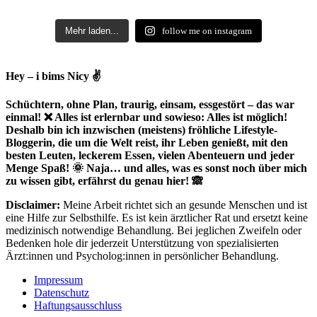
Mehr laden...
follow me on instagram
Hey – i bims Nicy ✌
Schüchtern, ohne Plan, traurig, einsam, essgestört – das war
einmal! ❌ Alles ist erlernbar und sowieso: Alles ist möglich!
Deshalb bin ich inzwischen (meistens) fröhliche Lifestyle-
Bloggerin, die um die Welt reist, ihr Leben genießt, mit den
besten Leuten, leckerem Essen, vielen Abenteuern und jeder
Menge Spaß! 🌞 Naja… und alles, was es sonst noch über mich
zu wissen gibt, erfährst du genau hier! 🙈
Disclaimer:
Meine Arbeit richtet sich an gesunde Menschen und ist
eine Hilfe zur Selbsthilfe. Es ist kein ärztlicher Rat und ersetzt keine
medizinisch notwendige Behandlung. Bei jeglichen Zweifeln oder
Bedenken hole dir jederzeit Unterstützung von spezialisierten
Ärzt:innen und Psycholog:innen in persönlicher Behandlung.
Impressum
Datenschutz
Haftungsausschluss