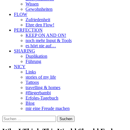
Wissen
Gewohnheiten
FLOW
Zufriedenheit
Ehre den Flow!
PERFECTION
KEEP ON AND ON!
noch mehr Input & Tools
es hört nie auf…
SHARING
Duplikation
Führung
NICY
Links
stories of my life
Tattoos
travelling & homes
#fliegerbambi
Erfolgs-Tagebuch
Blog
mir eine Freude machen
Suchen
nach: