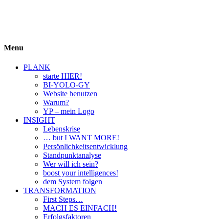
BIYOLOGY
einfach krass und krass einfach
Menu
PLANK
starte HIER!
BI-YOLO-GY
Website benutzen
Warum?
YP – mein Logo
INSIGHT
Lebenskrise
… but I WANT MORE!
Persönlichkeitsentwicklung
Standpunktanalyse
Wer will ich sein?
boost your intelligences!
dem System folgen
TRANSFORMATION
First Steps…
MACH ES EINFACH!
Erfolgsfaktoren