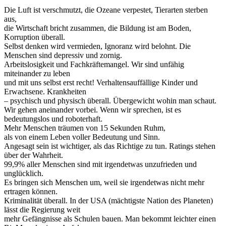
Die Luft ist verschmutzt, die Ozeane verpestet, Tierarten sterben
aus,
die Wirtschaft bricht zusammen, die Bildung ist am Boden,
Korruption überall.
Selbst denken wird vermieden, Ignoranz wird belohnt. Die
Menschen sind depressiv und zornig.
Arbeitslosigkeit und Fachkräftemangel. Wir sind unfähig
miteinander zu leben
und mit uns selbst erst recht! Verhaltensauffällige Kinder und
Erwachsene. Krankheiten
– psychisch und physisch überall. Übergewicht wohin man schaut.
Wir gehen aneinander vorbei. Wenn wir sprechen, ist es
bedeutungslos und roboterhaft.
Mehr Menschen träumen von 15 Sekunden Ruhm,
als von einem Leben voller Bedeutung und Sinn.
Angesagt sein ist wichtiger, als das Richtige zu tun. Ratings stehen
über der Wahrheit.
99,9% aller Menschen sind mit irgendetwas unzufrieden und
unglücklich.
Es bringen sich Menschen um, weil sie irgendetwas nicht mehr
ertragen können.
Kriminalität überall. In der USA (mächtigste Nation des Planeten)
lässt die Regierung weit
mehr Gefängnisse als Schulen bauen. Man bekommt leichter einen