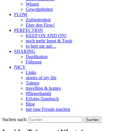
Wissen
Gewohnheiten
FLOW
Zufriedenheit
Ehre den Flow!
PERFECTION
KEEP ON AND ON!
noch mehr Input & Tools
es hört nie auf…
SHARING
Duplikation
Führung
NICY
Links
stories of my life
Tattoos
travelling & homes
#fliegerbambi
Erfolgs-Tagebuch
Blog
mir eine Freude machen
Suchen nach: