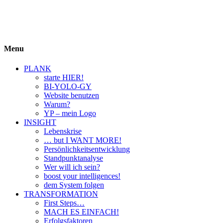
BIYOLOGY
einfach krass und krass einfach
Menu
PLANK
starte HIER!
BI-YOLO-GY
Website benutzen
Warum?
YP – mein Logo
INSIGHT
Lebenskrise
… but I WANT MORE!
Persönlichkeitsentwicklung
Standpunktanalyse
Wer will ich sein?
boost your intelligences!
dem System folgen
TRANSFORMATION
First Steps…
MACH ES EINFACH!
Erfolgsfaktoren