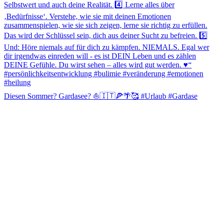
Diesen Sommer? Gardasee? ⛵️🇮🇹🍕🌴🥰 #Urlaub #Gardase