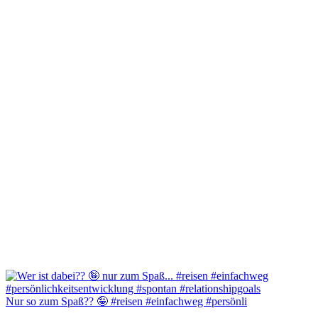
Nur so zum Spaß?? 🤪 #reisen #einfachweg #persönli