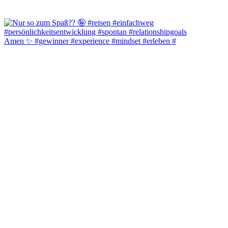
Amen ✨️ #gewinner #experience #mindset #erleben #