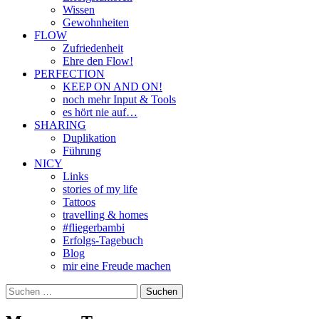
Wissen
Gewohnheiten
FLOW
Zufriedenheit
Ehre den Flow!
PERFECTION
KEEP ON AND ON!
noch mehr Input & Tools
es hört nie auf…
SHARING
Duplikation
Führung
NICY
Links
stories of my life
Tattoos
travelling & homes
#fliegerbambi
Erfolgs-Tagebuch
Blog
mir eine Freude machen
Suchen
nach: