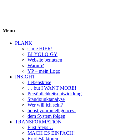
BIYOLOGY
einfach krass und krass einfach
Menu
PLANK
starte HIER!
BI-YOLO-GY
Website benutzen
Warum?
YP – mein Logo
INSIGHT
Lebenskrise
… but I WANT MORE!
Persönlichkeitsentwicklung
Standpunktanalyse
Wer will ich sein?
boost your intelligences!
dem System folgen
TRANSFORMATION
First Steps…
MACH ES EINFACH!
Erfolgsfaktoren