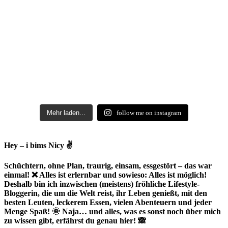
Mehr laden...
follow me on instagram
Hey – i bims Nicy ✌
Schüchtern, ohne Plan, traurig, einsam, essgestört – das war
einmal! ❌ Alles ist erlernbar und sowieso: Alles ist möglich!
Deshalb bin ich inzwischen (meistens) fröhliche Lifestyle-
Bloggerin, die um die Welt reist, ihr Leben genießt, mit den
besten Leuten, leckerem Essen, vielen Abenteuern und jeder
Menge Spaß! 🌞 Naja… und alles, was es sonst noch über mich
zu wissen gibt, erfährst du genau hier! 🙈